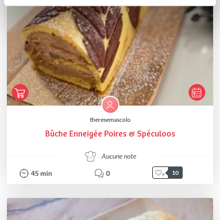
theresemascolo
Bûche Enneigée Poires & Spéculoos
Aucune note
45
min
0
10