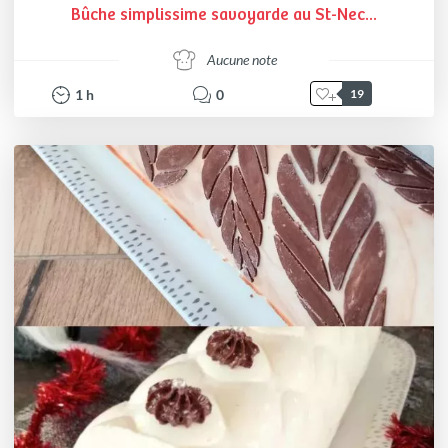
Bûche simplissime savoyarde au St-Nec...
Aucune note
1
h
0
19