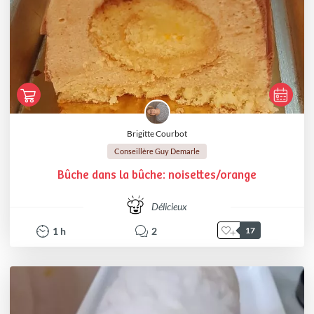
Brigitte Courbot
Conseillère Guy Demarle
Bûche dans la bûche: noisettes/orange
Délicieux
1
h
2
17