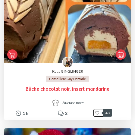
Katia GINGLINGER
Conseillère Guy Demarle
Bûche chocolat noir, insert mandarine
Aucune note
1
h
2
43