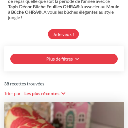
de repas quelle que soit la période de l'année avec ce
Tapis Décor Bûche Feuilles OHRA®
à associer au
Moule
à Bûche OHRA®
. À vous les bûches élégantes au style
jungle !
Je le veux !
Plus de filtres
38
recettes trouvées
Trier par :
Les plus récentes