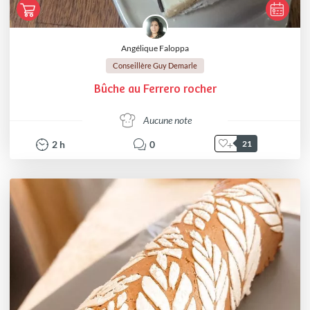
Angélique Faloppa
Conseillère Guy Demarle
Bûche au Ferrero rocher
Aucune note
2
h
0
21