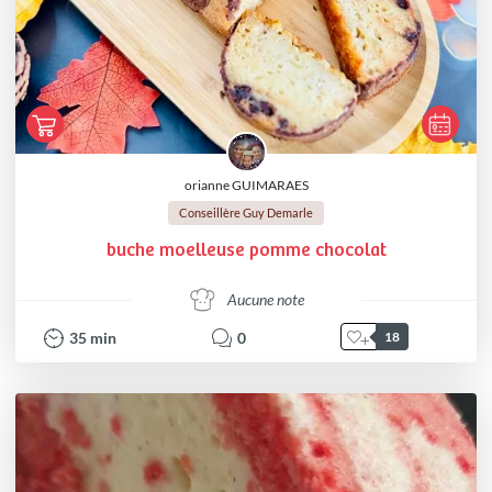
orianne GUIMARAES
Conseillère Guy Demarle
buche moelleuse pomme chocolat
Aucune note
35
min
0
18