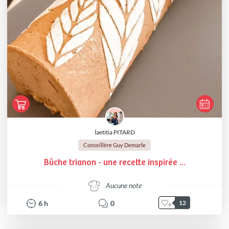
laetitia PITARD
Conseillère Guy Demarle
Bûche trianon - une recette inspirée ...
Aucune note
6
h
0
12