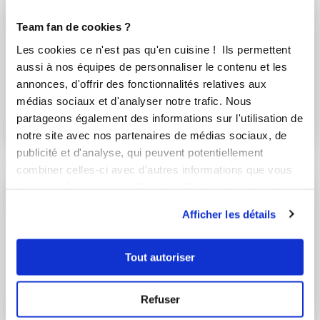
Team fan de cookies ?
Agnes Herter
Les cookies ce n'est pas qu'en cuisine ! Ils permettent
Conseillère Guy Demarle
aussi à nos équipes de personnaliser le contenu et les
Bûche chocolat caramel sur fond crous...
annonces, d'offrir des fonctionnalités relatives aux
médias sociaux et d'analyser notre trafic. Nous
Délicieux
partageons également des informations sur l'utilisation de
notre site avec nos partenaires de médias sociaux, de
30
min
0
195
publicité et d'analyse, qui peuvent potentiellement
combiner celles-ci avec d'autres informations que vous
leur avez fournies ou qu'ils ont collectées lors de votre
utilisation de leurs services.
Afficher les détails
Tout autoriser
Refuser