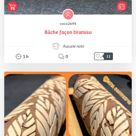
coco2694
Bûche façon tiramisu
Aucune note
1
h
0
11