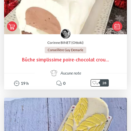
Corinne BINET (Ottoki)
Conseillère Guy Demarle
Bûche simplissime poire-chocolat crou...
Aucune note
19
h
0
28