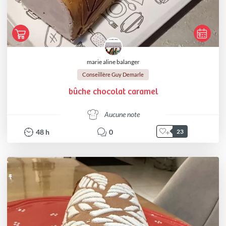
marie aline balanger
Conseillère Guy Demarle
bûche chocolat caramel
Aucune note
48
h
0
23