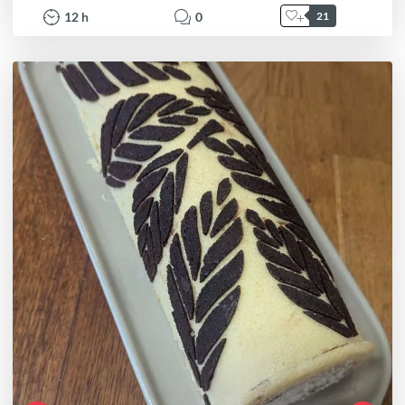
12
h
0
21