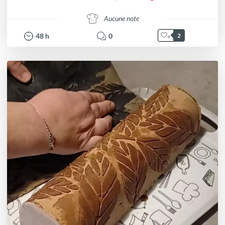
Aucune note
48
h
0
2