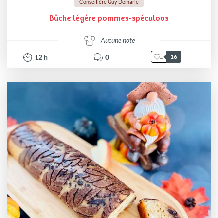
Conseillère Guy Demarle
Bûche légère pommes-spéculoos
Aucune note
12
h
0
16