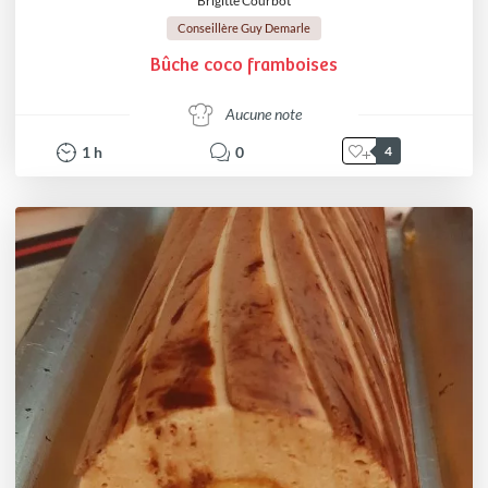
Brigitte Courbot
Conseillère Guy Demarle
Bûche coco framboises
Aucune note
1
h
0
4