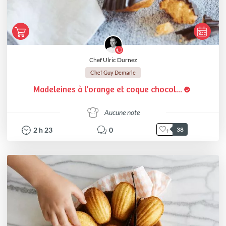
Chef Ulric Durnez
Chef Guy Demarle
Madeleines à l'orange et coque chocol...
Aucune note
2
h
23
0
38