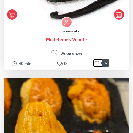
theresemascolo
Madeleines Vanille
Aucune note
40
min
0
6