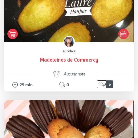
laureh68
Madeleines de Commercy
Aucune note
25
min
0
6