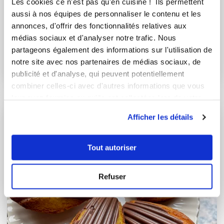
Les cookies ce n'est pas qu'en cuisine ! Ils permettent
aussi à nos équipes de personnaliser le contenu et les
laureh68
annonces, d'offrir des fonctionnalités relatives aux
Madeleines au citron
médias sociaux et d'analyser notre trafic. Nous
partageons également des informations sur l'utilisation de
Aucune note
notre site avec nos partenaires de médias sociaux, de
publicité et d'analyse, qui peuvent potentiellement
45
min
0
11
combiner celles-ci avec d'autres informations que vous
leur avez fournies ou qu'ils ont collectées lors de votre
utilisation de leurs services.
Afficher les détails
Tout autoriser
Refuser