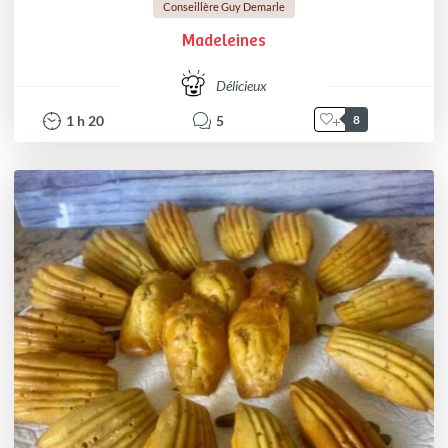
Conseillère Guy Demarle
Madeleines
Délicieux
1
h
20
5
8