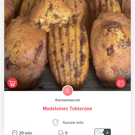
theresemascolo
Madeleines Toblerone
Aucune note
20
min
0
6