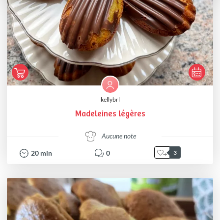
kellybrl
Madeleines légères
Aucune note
20
min
0
3