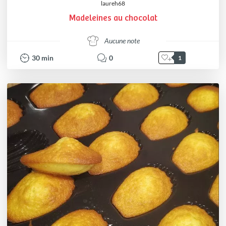
laureh68
Madeleines au chocolat
Aucune note
30
min
0
1