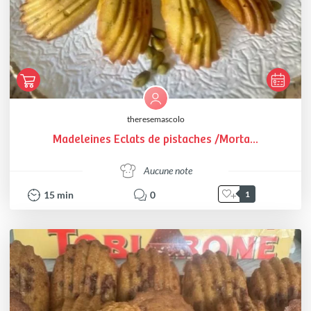
theresemascolo
Madeleines Eclats de pistaches /Morta...
Aucune note
15
min
0
1