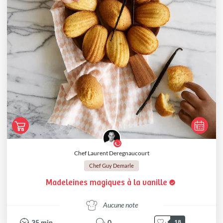
Chef Laurent Deregnaucourt
Chef Guy Demarle
Madeleines magiques à la vanille
Aucune note
35
min
0
18