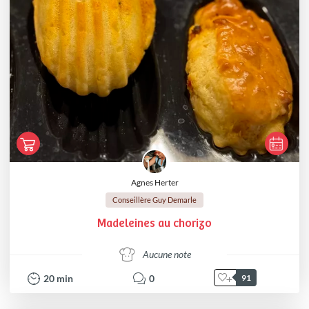
Agnes Herter
Conseillère Guy Demarle
Madeleines au chorizo
Aucune note
20
min
0
91