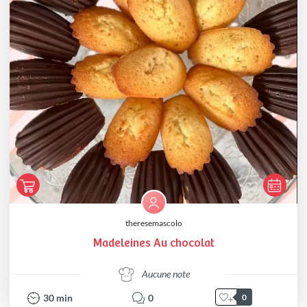
theresemascolo
Madeleines Au chocolat
Aucune note
30
min
0
0