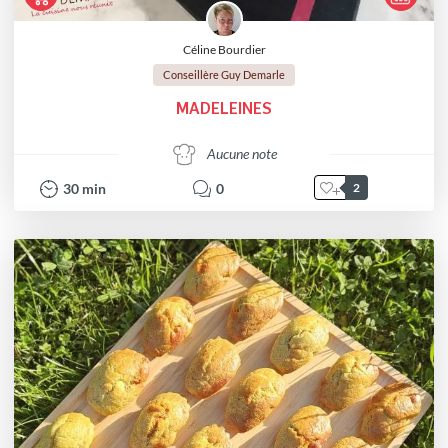
Céline Bourdier
Conseillère Guy Demarle
MADELEINES
Aucune note
30
min
0
2