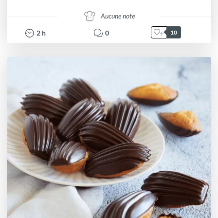
Aucune note
2
h
0
10