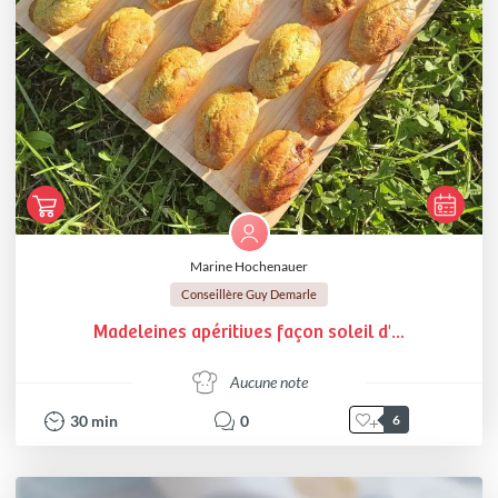
Marine Hochenauer
Conseillère Guy Demarle
Madeleines apéritives façon soleil d'...
Aucune note
30
min
0
6