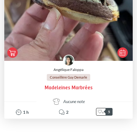
Angélique Faloppa
Conseillère Guy Demarle
Madeleines Marbrées
Aucune note
1
h
2
5