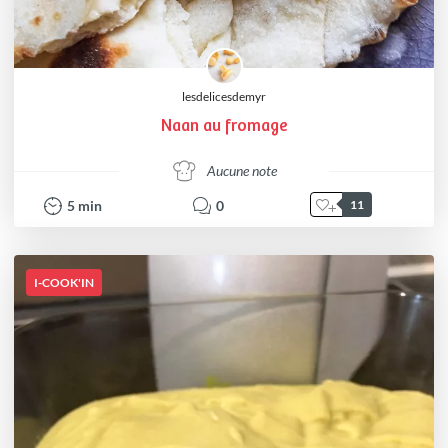
lesdelicesdemyr
Naan au fromage
Aucune note
5
min
0
11
I-COOK'IN