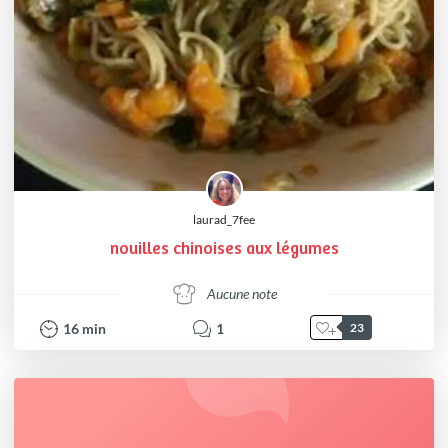
laurad_7fee
nouilles chinoises aux légumes
Aucune note
16
min
1
23