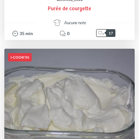
Purée de courgette
Aucune note
35
min
0
17
I-COOK'IN