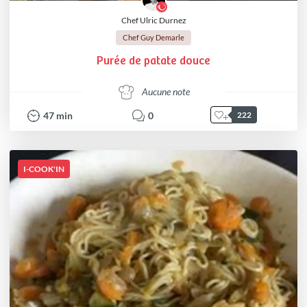
Chef Ulric Durnez
Chef Guy Demarle
Purée de patate douce
Aucune note
47
min
0
222
I-COOK'IN