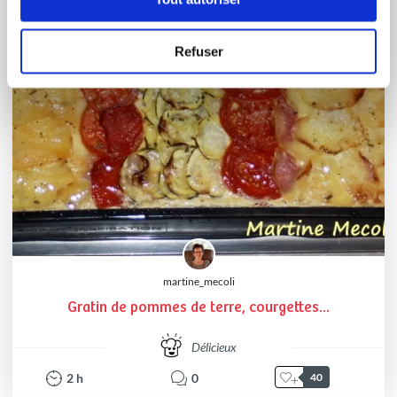
Refuser
martine_mecoli
Gratin de pommes de terre, courgettes...
Délicieux
2
h
0
40