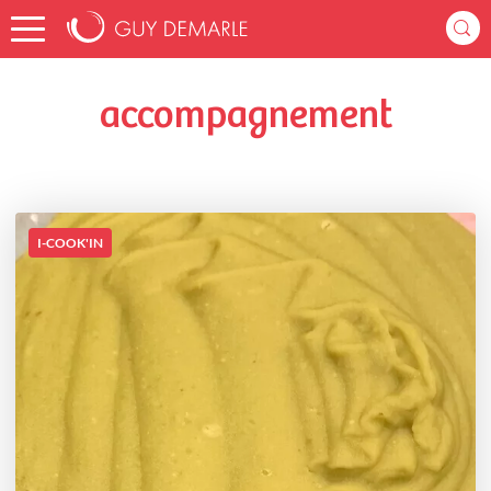
Accueil
revedereglisse
Listes de favoris
accompagnement
accompagnement
I-COOK'IN