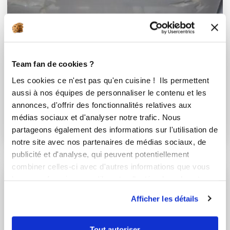
Team fan de cookies ?
Les cookies ce n'est pas qu'en cuisine ! Ils permettent
martine_mecoli
aussi à nos équipes de personnaliser le contenu et les
Fromage frais à tartiner
annonces, d'offrir des fonctionnalités relatives aux
médias sociaux et d'analyser notre trafic. Nous
Délicieux
partageons également des informations sur l'utilisation de
13
h
0
24
notre site avec nos partenaires de médias sociaux, de
publicité et d'analyse, qui peuvent potentiellement
combiner celles-ci avec d'autres informations que vous
I-COOK'IN
leur avez fournies ou qu'ils ont collectées lors de votre
utilisation de leurs services.
Afficher les détails
Tout autoriser