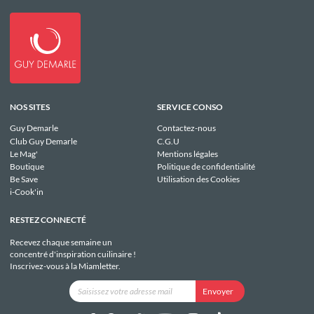
NOS SITES
SERVICE CONSO
Guy Demarle
Contactez-nous
Club Guy Demarle
C.G.U
Le Mag'
Mentions légales
Boutique
Politique de confidentialité
Be Save
Utilisation des Cookies
i-Cook'in
RESTEZ CONNECTÉ
Recevez chaque semaine un
concentré d'inspiration cuilinaire !
Inscrivez-vous à la Miamletter.