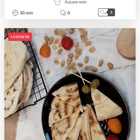
Aucune note
30
min
0
5
I-COOK'IN