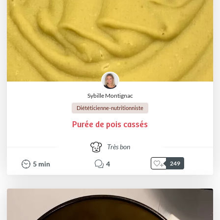
Sybille Montignac
Diététicienne-nutritionniste
Purée de pois cassés
Très bon
5
min
4
249