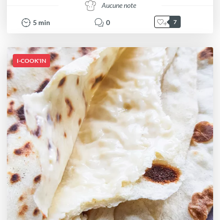
Aucune note
5
min
0
7
I-COOK'IN