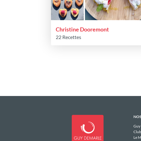
Christine Dooremont
22 Recettes
NOS
Guy
Club
Le M