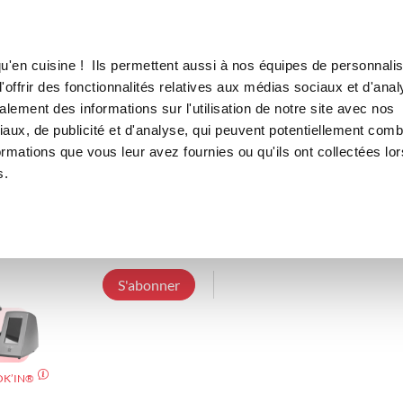
Canofea
Borealia
LE MAG
LA BOUTIQUE
RECETTES
u'en cuisine ! Ils permettent aussi à nos équipes de personnalis
offrir des fonctionnalités relatives aux médias sociaux et d'anal
lement des informations sur l'utilisation de notre site avec nos
aux, de publicité et d'analyse, qui peuvent potentiellement comb
chris004
ormations que vous leur avez fournies ou qu'ils ont collectées lor
s.
9 Abonnements
10 Abonnés
9 Recettes
J'utilise mon I-cook'in tout les jours un vrai plaisir 
S'abonner
OK’IN®