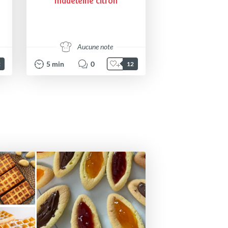
madeleine citron
Aucune note
5
min
0
2
12