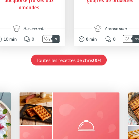
dacquoise fraises aux
gaufres de bruxelles
amandes
Aucune note
Aucune note
10
min
0
8
min
0
9
1
Toutes les recettes de chris004