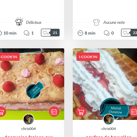
Délicieux
Aucune note
10
min
1
8
min
0
21
2
I-COOK'IN
I-COOK'IN
chris004
chris004