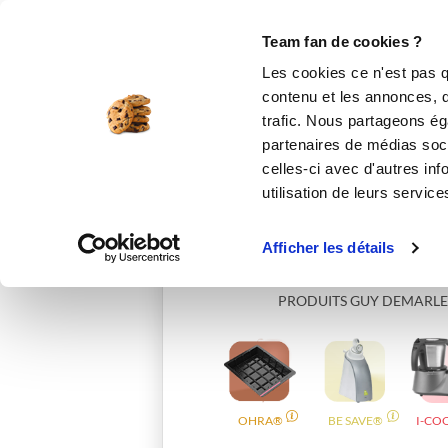
Le Club
i-Cook'in
Be Save
Boutique
Accueil
chris004
Team fan de cookies ?
Les cookies ce n'est pas q
contenu et les annonces, d'
trafic. Nous partageons éga
partenaires de médias soci
celles-ci avec d'autres inf
utilisation de leurs service
Afficher les détails
PRODUITS GUY DEMARLE
OHRA®
BE SAVE®
I-CO