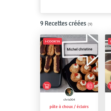
9 Recettes créées
(9)
I-COOK'IN
chris004
pâte à choux / éclairs