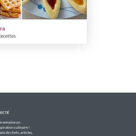
ra
Recettes
NECTÉ
e semaine un
piration culinaire !
its de chefs, articles,