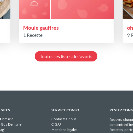
Moule gauffres
oh
1 Recette
9 
Toutes les listes de favoris
 SITES
SERVICE CONSO
RESTEZ CON
 Demarle
Contactez-nous
Recevez chaqu
 Guy Demarle
C.G.U
concentré d'ins
Recettes, portra
ag'
Mentions légales