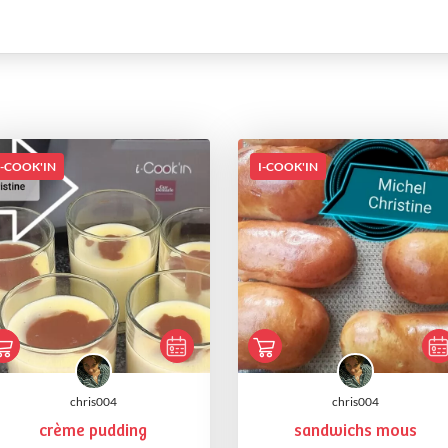
I-COOK'IN
I-COOK'IN
chris004
chris004
crème pudding
sandwichs mous