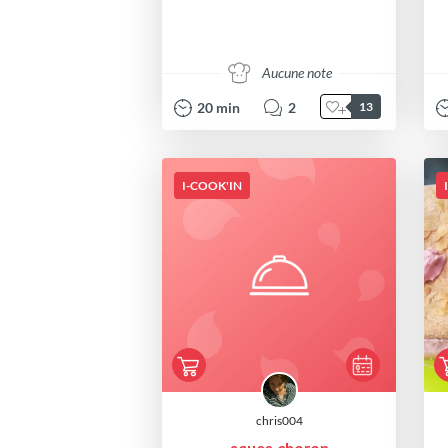
Aucune note
20
min
2
13
I-COOK'IN
chris004