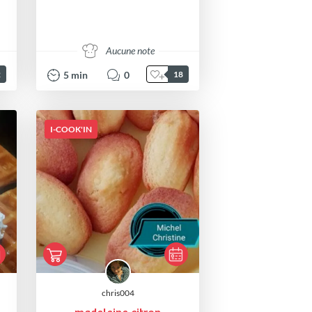
Aucune note
5
min
0
2
18
I-COOK'IN
chris004