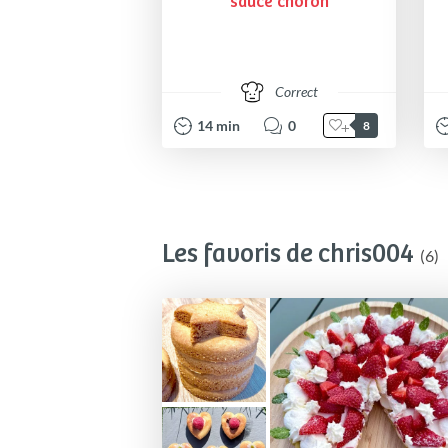
sauce choron
Correct
14
min
0
8
Les favoris de chris004
(6)