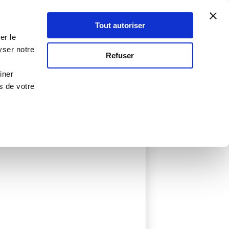
Atelier Culinaire
Le métier
Guy Demarle
Tout autoriser
Se connecter
S'inscrire
er le
yser notre
Refuser
iner
s de votre
 créées
0 Menu créé