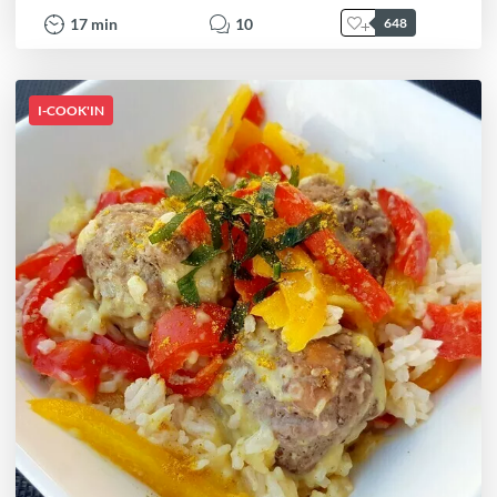
17
min
10
648
I-COOK'IN