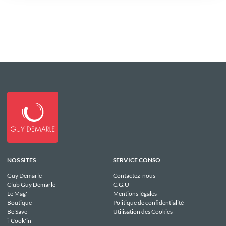
NOS SITES
SERVICE CONSO
Guy Demarle
Contactez-nous
Club Guy Demarle
C.G.U
Le Mag'
Mentions légales
Boutique
Politique de confidentialité
Be Save
Utilisation des Cookies
i-Cook'in