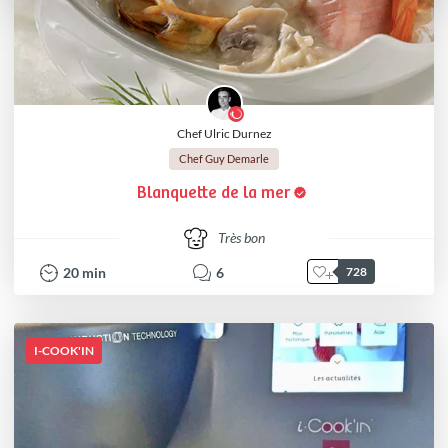
Chef Ulric Durnez
Chef Guy Demarle
Blanquette de la mer
Très bon
20
min
6
728
I-COOK'IN