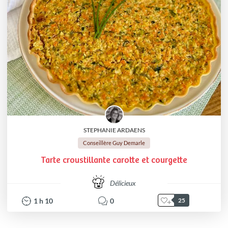
STEPHANIE ARDAENS
Conseillère Guy Demarle
Tarte croustillante carotte et courgette
Délicieux
1
h
10
0
25