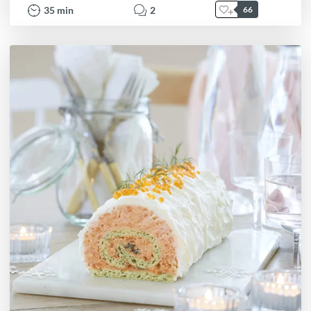
35
min
2
66