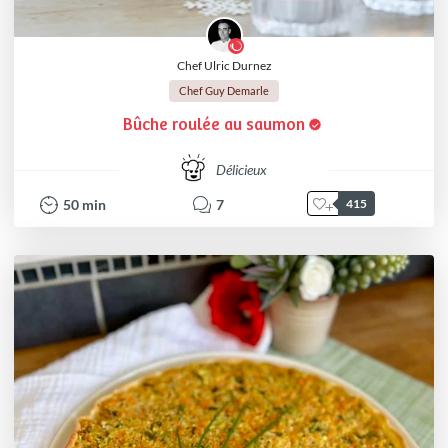
Chef Ulric Durnez
Chef Guy Demarle
Bûche roulée au saumon
Délicieux
50
min
7
415