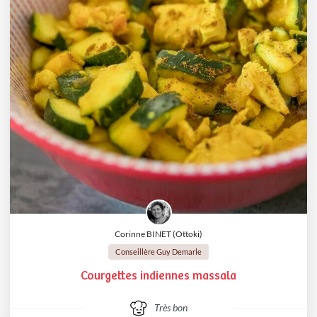
Corinne BINET (Ottoki)
Conseillère Guy Demarle
Courgettes indiennes massala
Très bon