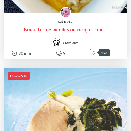
cathybeal
Boulettes de viandes au curry et son ...
Délicieux
30
min
9
298
I-COOK'IN