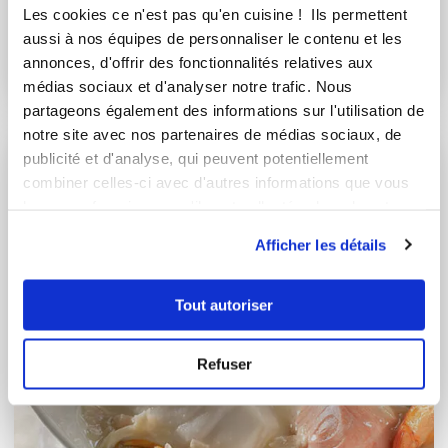
Moussaka grecque
Les cookies ce n'est pas qu'en cuisine ! Ils permettent
aussi à nos équipes de personnaliser le contenu et les
Très bon
annonces, d'offrir des fonctionnalités relatives aux
40
min
13
872
médias sociaux et d'analyser notre trafic. Nous
partageons également des informations sur l'utilisation de
notre site avec nos partenaires de médias sociaux, de
publicité et d'analyse, qui peuvent potentiellement
I-COOK'IN
combiner celles-ci avec d'autres informations que vous
leur avez fournies ou qu'ils ont collectées lors de votre
utilisation de leurs services.
Afficher les détails
Tout autoriser
Refuser