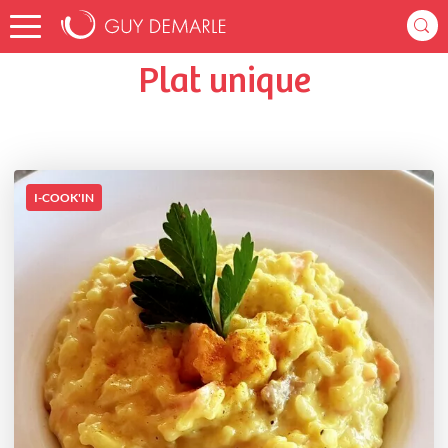
Accueil
bachl
Listes de favoris
Plat unique
Plat unique
I-COOK'IN