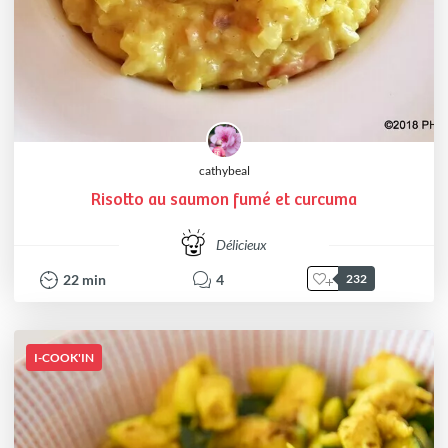
cathybeal
Risotto au saumon fumé et curcuma
Délicieux
22
min
4
232
I-COOK'IN