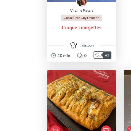
Virginie Pieters
Conseillère Guy Demarle
Croque courgettes
Très bon
10
min
0
61