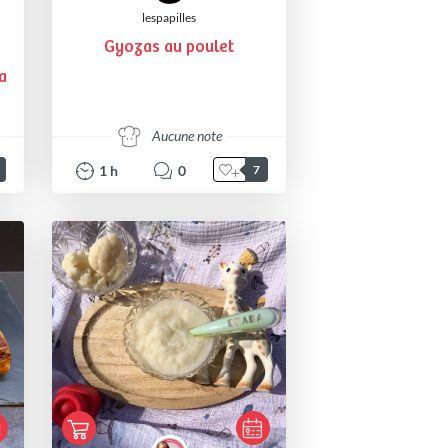
lespapilles
Gyozas au poulet
a
Aucune note
1
h
0
7