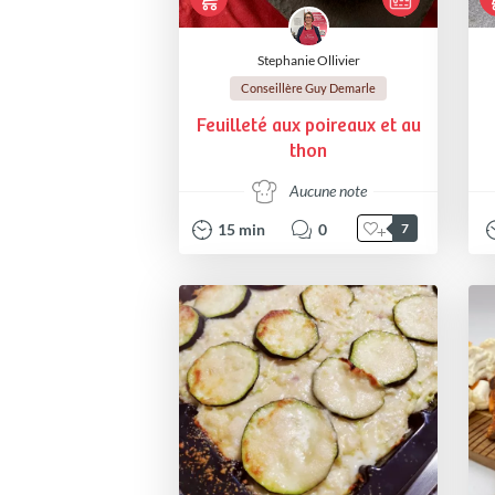
Stephanie Ollivier
Conseillère Guy Demarle
Feuilleté aux poireaux et au
thon
Aucune note
15
min
0
7