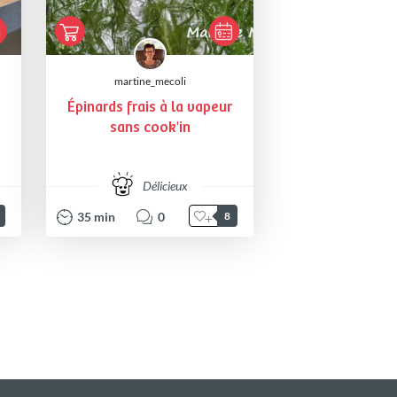
martine_mecoli
Épinards frais à la vapeur
sans cook'in
Délicieux
35
min
0
8