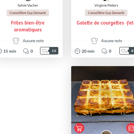
Sylvie Vacher
Virginie Pieters
Conseillère Guy Demarle
Conseillère Guy Demarle
Frites bien-être
Galette de courgettes -fet
aromatiques
Aucune note
Aucune note
15
min
0
20
min
0
13
8