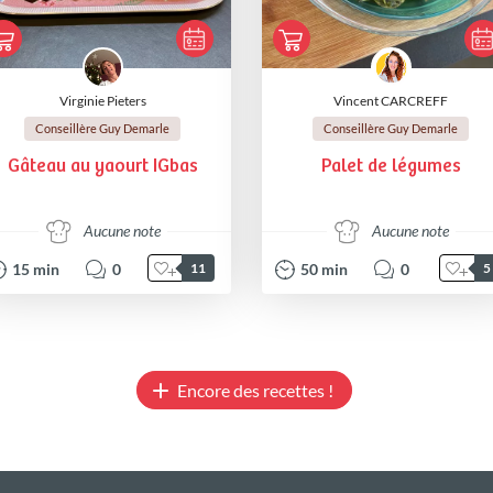
Virginie Pieters
Vincent CARCREFF
Conseillère Guy Demarle
Conseillère Guy Demarle
Gâteau au yaourt IGbas
Palet de légumes
Aucune note
Aucune note
15
min
0
50
min
0
11
5
Encore des recettes !