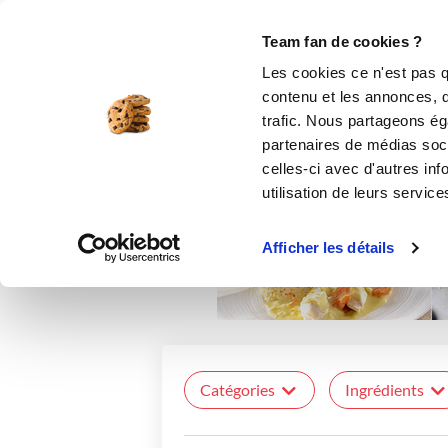
Le Club
i-Cook'in
Be Save
Boutique
Accueil
Recettes
Team fan de cookies ?
Les cookies ce n'est pas q
contenu et les annonces, d'
trafic. Nous partageons éga
partenaires de médias soci
celles-ci avec d'autres inf
utilisation de leurs service
Afficher les détails
Catégories
Ingrédients