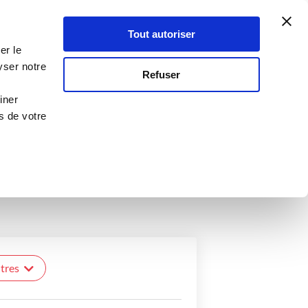
Atelier Culinaire
Le métier
Guy Demarle
Tout autoriser
Se connecter
S'inscrire
er le
yser notre
Refuser
iner
s de votre
comme il est simple, pratique et savoureux
isson douce et saine permettant de
liments a tout pour plaire !
ltres