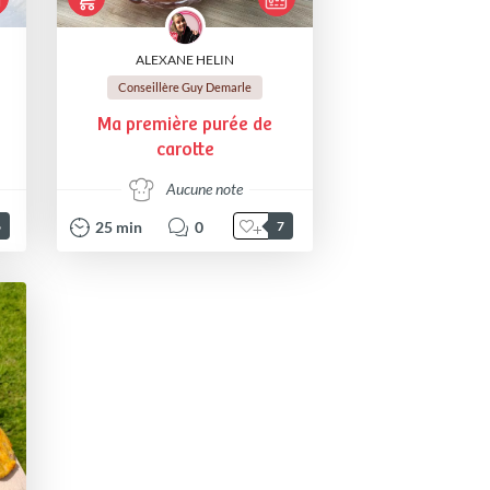
ALEXANE HELIN
Conseillère Guy Demarle
Ma première purée de
carotte
Aucune note
25
min
0
6
7