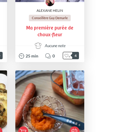
ALEXANE HELIN
Conseillère Guy Demarle
Ma première purée de
choux-fleur
Aucune note
25
min
0
0
4