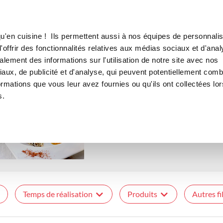
Canofea
Borealia
LE MAG
LA BOUTIQUE
RECETTES
THÉMATIQUE
u'en cuisine ! Ils permettent aussi à nos équipes de personnalis
Recettes à la vapeur
offrir des fonctionnalités relatives aux médias sociaux et d'anal
lement des informations sur l'utilisation de notre site avec nos
aux, de publicité et d'analyse, qui peuvent potentiellement comb
ormations que vous leur avez fournies ou qu'ils ont collectées lor
s.
Sortez des à priori et découvrez 
de cuisiner à la vapeur. Cette cu
préserver tous les bienfaits des a
Temps de réalisation
Produits
Autres fi