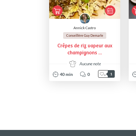
Annick Castro
Conseillère Guy Demarle
Crêpes de riz vapeur aux
champignons ...
Aucune note
40
min
0
1