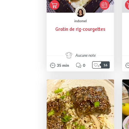
indomel
Gratin de riz-courgettes
Aucune note
35
min
0
16