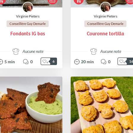
Virginie Pieters
Virginie Pieters
Conseillère Guy Demarle
Conseillère Guy Demarle
Fondants IG bas
Couronne tortilla
Aucune note
Aucune note
5
min
0
20
min
0
6
1