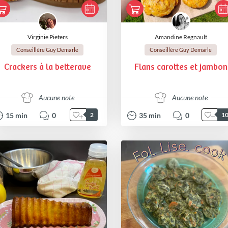
Virginie Pieters
Amandine Regnault
Conseillère Guy Demarle
Conseillère Guy Demarle
Crackers à la betterave
Flans carottes et jambon
Aucune note
Aucune note
15
min
0
35
min
0
2
1