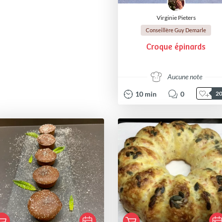
Virginie Pieters
Conseillère Guy Demarle
Croque épinards
Aucune note
10
min
0
2