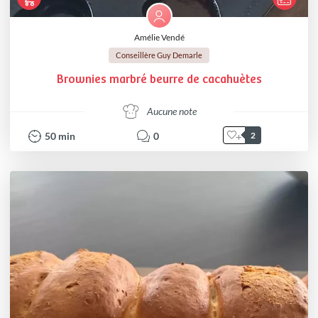
Amélie Vendé
Conseillère Guy Demarle
Brownies marbré beurre de cacahuètes
Aucune note
50
min
0
2