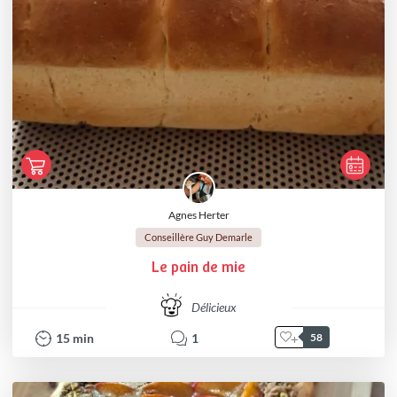
Agnes Herter
Conseillère Guy Demarle
Le pain de mie
Délicieux
15
min
1
58