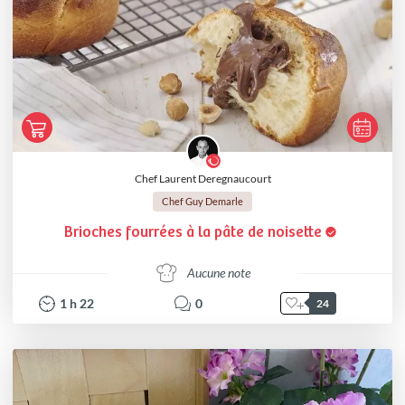
Chef Laurent Deregnaucourt
Chef Guy Demarle
Brioches fourrées à la pâte de noisette
Aucune note
1
h
22
0
24