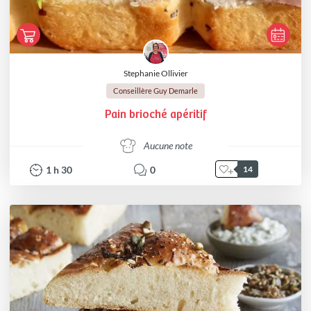
Stephanie Ollivier
Conseillère Guy Demarle
Pain brioché apéritif
Aucune note
1
h
30
0
14