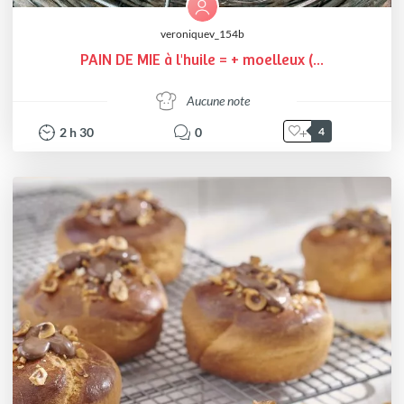
veroniquev_154b
PAIN DE MIE à l'huile = + moelleux (...
Aucune note
2
h
30
0
4