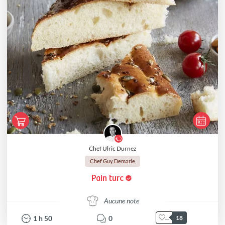
Chef Ulric Durnez
Chef Guy Demarle
Pain turc
Aucune note
1
h
50
0
18