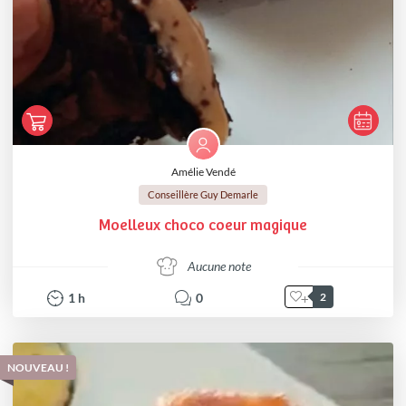
Amélie Vendé
Conseillère Guy Demarle
Moelleux choco coeur magique
Aucune note
1
h
0
2
NOUVEAU !