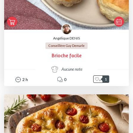
Angélique DENIS
Conseillère Guy Demarle
Brioche facile
Aucune note
2
h
0
1