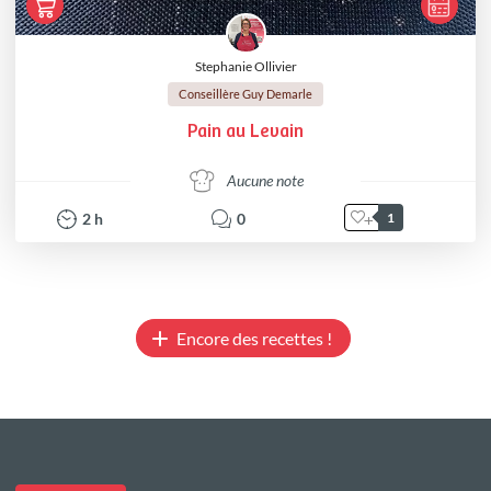
Stephanie Ollivier
Conseillère Guy Demarle
Pain au Levain
Aucune note
2
h
0
1
Encore des recettes !