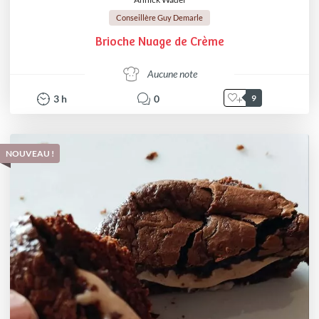
Conseillère Guy Demarle
Brioche Nuage de Crème
Aucune note
3
h
0
9
NOUVEAU !