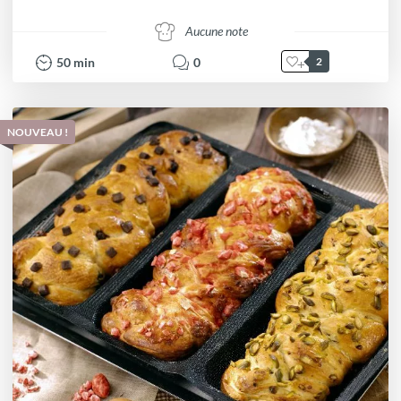
Aucune note
50
min
0
2
NOUVEAU !