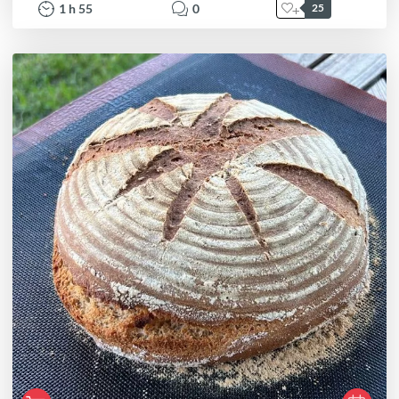
1
h
55
0
25