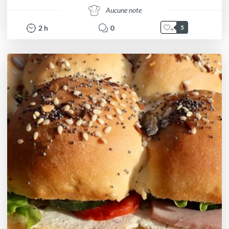
Aucune note
2
h
0
5