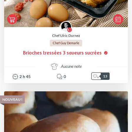
Chef Ulric Durnez
Chef Guy Demarle
Brioches tressées 3 saveurs sucrées
Aucune note
2
h
45
0
13
NOUVEAU !