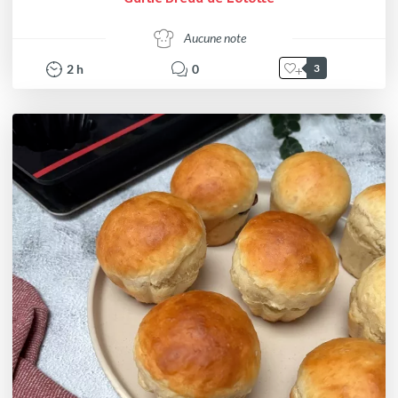
Aucune note
2
h
0
3