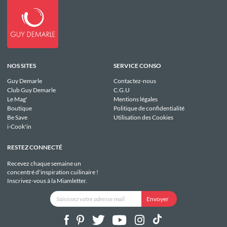
NOS SITES
SERVICE CONSO
Guy Demarle
Contactez-nous
Club Guy Demarle
C.G.U
Le Mag'
Mentions légales
Boutique
Politique de confidentialité
Be Save
Utilisation des Cookies
i-Cook'in
RESTEZ CONNECTÉ
Recevez chaque semaine un
concentré d'inspiration cuilinaire !
Inscrivez-vous à la Miamletter.