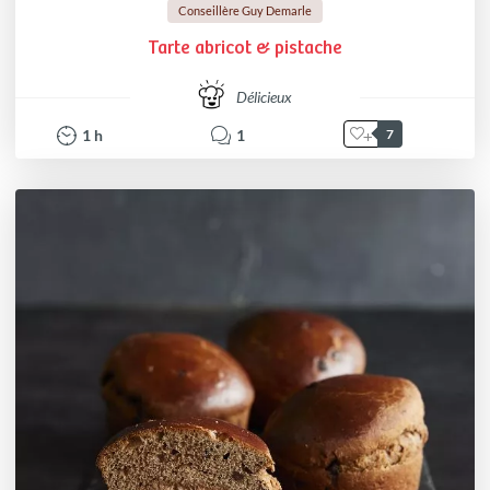
Conseillère Guy Demarle
Tarte abricot & pistache
Délicieux
1
h
1
7