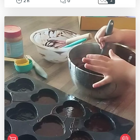
2
h
0
2