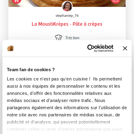
stephaniep_76
La MoustiKrèpes - Pâte à crèpes
Très bon
5
min
0
10
Team fan de cookies ?
I-COOK'IN
Les cookies ce n'est pas qu'en cuisine ! Ils permettent
aussi à nos équipes de personnaliser le contenu et les
annonces, d'offrir des fonctionnalités relatives aux
médias sociaux et d'analyser notre trafic. Nous
partageons également des informations sur l'utilisation de
notre site avec nos partenaires de médias sociaux, de
publicité et d'analyse, qui peuvent potentiellement
combiner celles-ci avec d'autres informations que vous