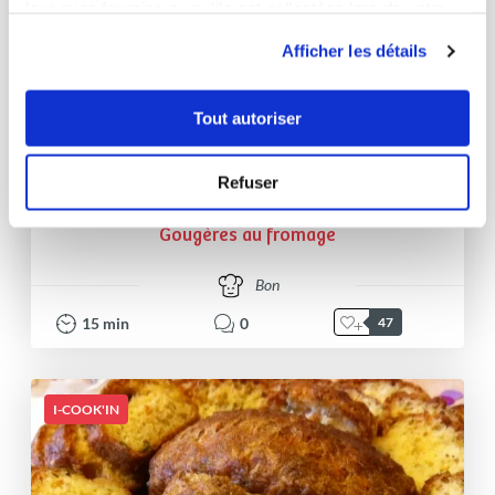
leur avez fournies ou qu'ils ont collectées lors de votre
utilisation de leurs services.
Afficher les détails
Tout autoriser
Refuser
stephaniep_76
Gougères au fromage
Bon
15
min
0
47
I-COOK'IN