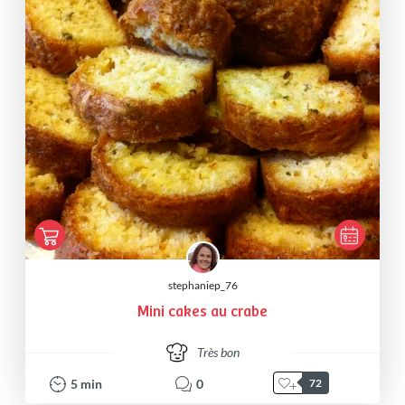
stephaniep_76
Mini cakes au crabe
Très bon
5
min
0
72