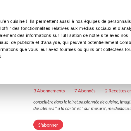
Boutique
Canofea
Borealia
LE MAG
LA BOUTIQUE
S
u'en cuisine ! Ils permettent aussi à nos équipes de personnalis
offrir des fonctionnalités relatives aux médias sociaux et d'anal
lement des informations sur l'utilisation de notre site avec nos
aux, de publicité et d'analyse, qui peuvent potentiellement comb
Nathalie Pannel
ormations que vous leur avez fournies ou qu'ils ont collectées lor
s.
nathaliepannel
SAINT JEAN LE BLANC
Conseillère Guy Demarle
E
3 Abonnements
7 Abonnés
2 Recettes c
conseillère dans le loiret,passionnée de cuisine, imag
des ateliers " à la carte" et " sur mesure", me déplac
S'abonner