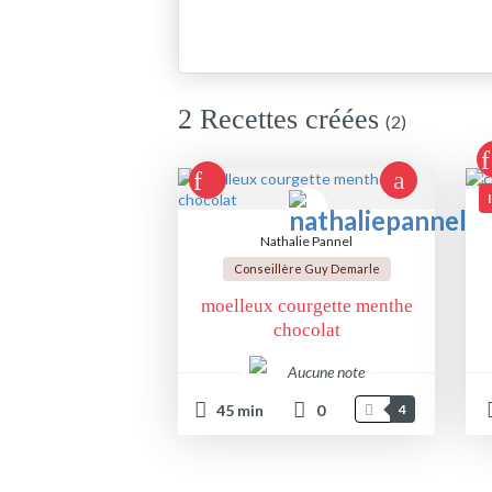
2 Recettes créées
(2)
Nathalie Pannel
Conseillère Guy Demarle
moelleux courgette menthe
chocolat
Aucune note
45
min
0
4