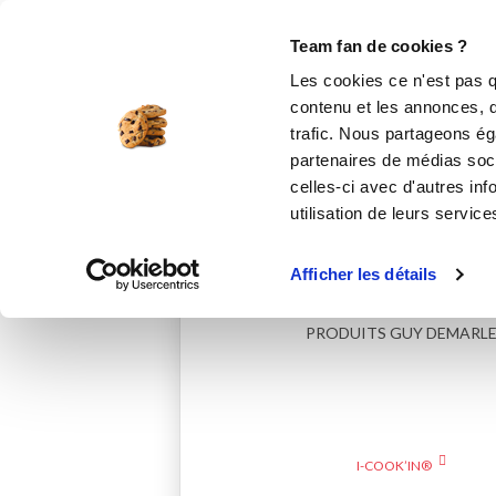
Le Club
i-Cook'in
Be Save
Accueil
nathaliepannel
Team fan de cookies ?
RECETTE
Les cookies ce n'est pas q
contenu et les annonces, d'
trafic. Nous partageons éga
partenaires de médias soci
celles-ci avec d'autres inf
utilisation de leurs service
Afficher les détails
PRODUITS GUY DEMARL
I-COOK’IN®