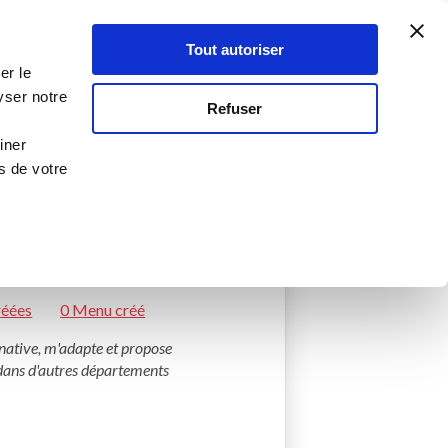
Atelier Culinaire
Le métier
Guy Demarle
Tout autoriser
Se connecter
S'inscrire
er le
yser notre
Refuser
iner
s de votre
réées
0 Menu créé
inative, m'adapte et propose 
e dans d'autres départements