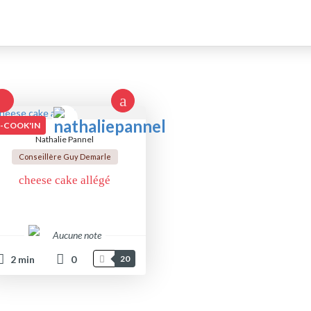
I-COOK'IN
Nathalie Pannel
Conseillère Guy Demarle
cheese cake allégé
Aucune note
2
min
0
20