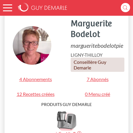
Accueil
margueritebodelotpie
Marguerite
Bodelot
margueritebodelotpie
LIGNY-THILLOY
Conseillère Guy
Demarle
4 Abonnements
7 Abonnés
12 Recettes créées
0 Menu créé
PRODUITS GUY DEMARLE