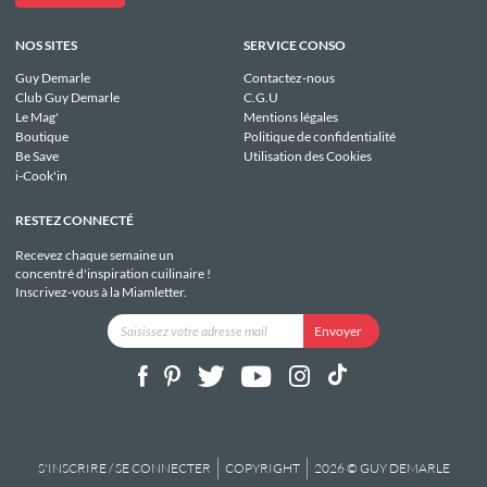
NOS SITES
SERVICE CONSO
Guy Demarle
Contactez-nous
Club Guy Demarle
C.G.U
Le Mag'
Mentions légales
Boutique
Politique de confidentialité
Be Save
Utilisation des Cookies
i-Cook'in
RESTEZ CONNECTÉ
Recevez chaque semaine un
concentré d'inspiration cuilinaire !
Inscrivez-vous à la Miamletter.
S'INSCRIRE / SE CONNECTER
COPYRIGHT
2026 © GUY DEMARLE