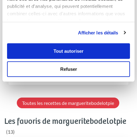
publicité et d'analyse, qui peuvent potentiellement
combiner celles-ci avec d'autres informations que vous
leur avez fournies ou qu'ils ont collectées lors de votre
utilisation de leurs services.
Afficher les détails
Marguerite Bodelot
Conseillère Guy Demarle
Tout autoriser
Sphère lemon Mojito
Très bon
Refuser
30
min
5
29
Toutes les recettes de margueritebodelotpie
Les favoris de margueritebodelotpie
(13)