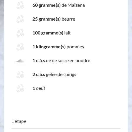
60 gramme(s)
de Maïzena
25 gramme(s)
beurre
100 gramme(s)
lait
1 kilogramme(s)
pommes
1 c.à.s
de de sucre en poudre
2 c.à.s
gelée de coings
1
oeuf
1 étape