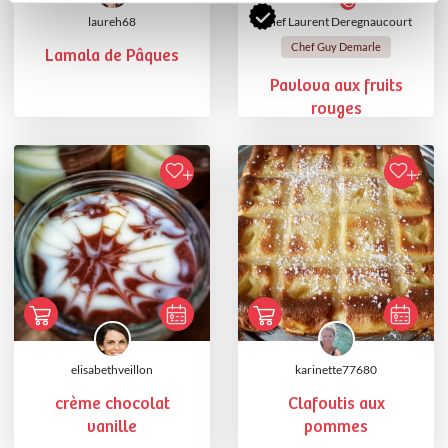
laureh68
Chef Laurent Deregnaucourt
Chef Guy Demarle
Lamala de Pâques
Pavlova aux fruits
rouges
elisabethveillon
karinette77680
crème chocolat
Clafoutis aux
vanille
pommes