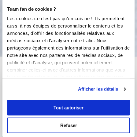
complètement refroidir avec de
Team fan de cookies ?
découper
Les cookies ce n'est pas qu'en cuisine ! Ils permettent
aussi à nos équipes de personnaliser le contenu et les
Bon appétit !
annonces, d'offrir des fonctionnalités relatives aux
médias sociaux et d'analyser notre trafic. Nous
partageons également des informations sur l'utilisation de
notre site avec nos partenaires de médias sociaux, de
publicité et d'analyse, qui peuvent potentiellement
Vous aimerez aussi ...
combiner celles-ci avec d'autres informations que vous
leur avez fournies ou qu'ils ont collectées lors de votre
utilisation de leurs services.
Afficher les détails
Tout autoriser
Refuser