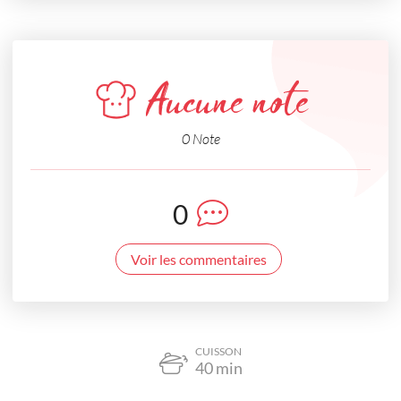
Aucune note
0 Note
0
Voir les commentaires
CUISSON
40
min