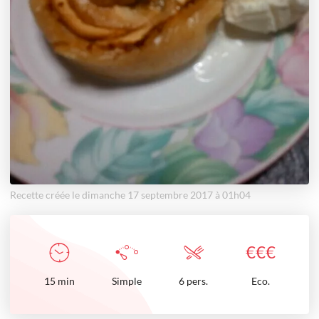
Recette créée le dimanche 17 septembre 2017 à 01h04
€
€
€
15
min
Simple
6 pers.
Eco.