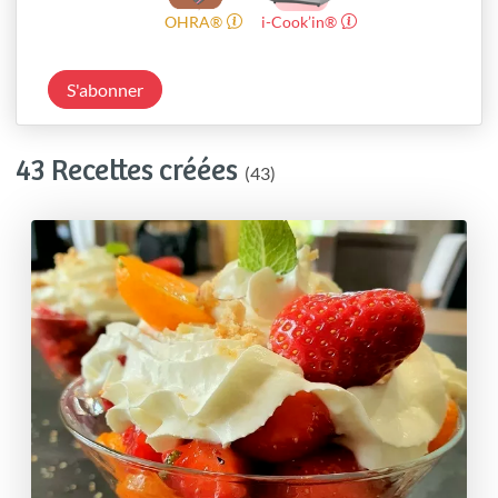
OHRA®
i-Cook’in®
S'abonner
43 Recettes créées
(43)