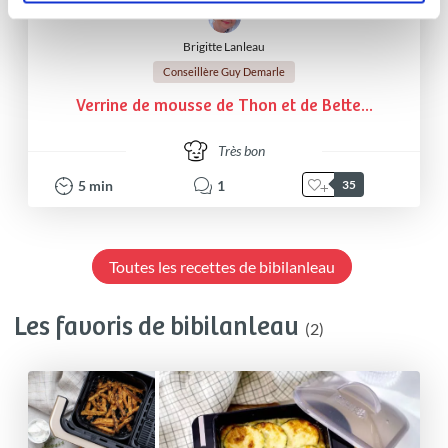
Brigitte Lanleau
Conseillère Guy Demarle
Verrine de mousse de Thon et de Bette...
Très bon
5
min
1
35
Toutes les recettes de bibilanleau
Les favoris de bibilanleau
(2)