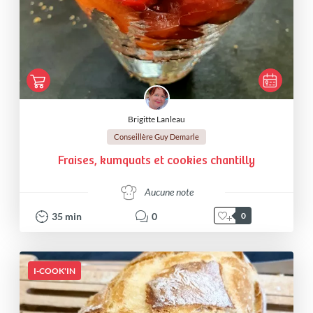
Brigitte Lanleau
Conseillère Guy Demarle
Fraises, kumquats et cookies chantilly
Aucune note
35
min
0
0
I-COOK'IN