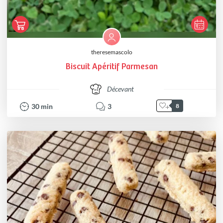
theresemascolo
Biscuit Apéritif Parmesan
Décevant
30
min
3
8