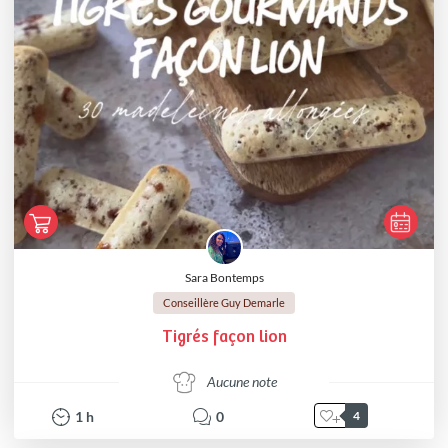
Sara Bontemps
Conseillère Guy Demarle
Tigrés façon lion
Aucune note
1
h
0
4