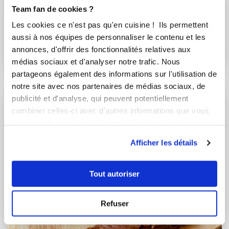
veroniquev_154b
Team fan de cookies ?
30 Madeleines aux 3 parfums (vanille-...
Les cookies ce n'est pas qu'en cuisine ! Ils permettent
aussi à nos équipes de personnaliser le contenu et les
Aucune note
annonces, d'offrir des fonctionnalités relatives aux
médias sociaux et d'analyser notre trafic. Nous
30
min
0
1
partageons également des informations sur l'utilisation de
notre site avec nos partenaires de médias sociaux, de
publicité et d'analyse, qui peuvent potentiellement
combiner celles-ci avec d'autres informations que vous
leur avez fournies ou qu'ils ont collectées lors de votre
utilisation de leurs services.
Afficher les détails
Tout autoriser
Refuser