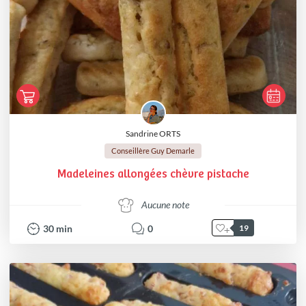
Sandrine ORTS
Conseillère Guy Demarle
Madeleines allongées chèvre pistache
Aucune note
30
min
0
19