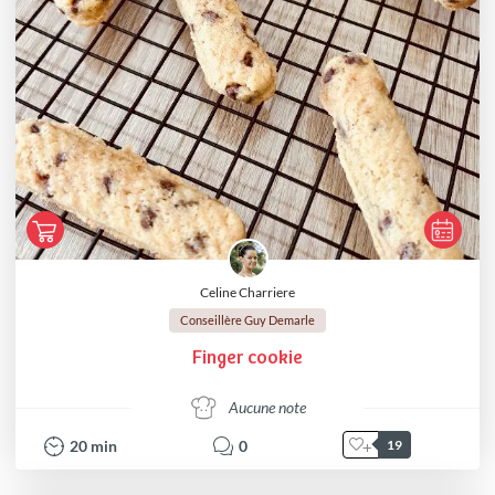
Celine Charriere
Conseillère Guy Demarle
Finger cookie
Aucune note
20
min
0
19