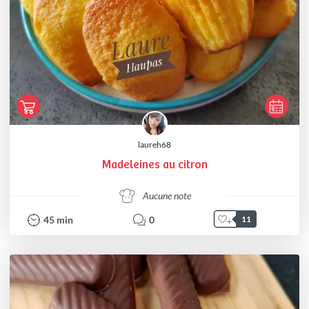
laureh68
Madeleines au citron
Aucune note
45
min
0
11