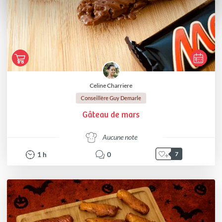
Celine Charriere
Conseillère Guy Demarle
Gâteau de mars
Aucune note
1
h
0
7