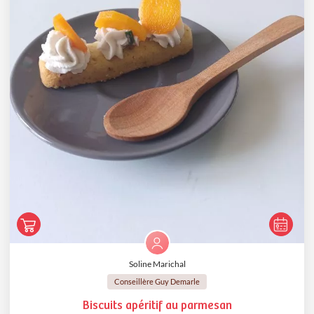
Soline Marichal
Conseillère Guy Demarle
Biscuits apéritif au parmesan