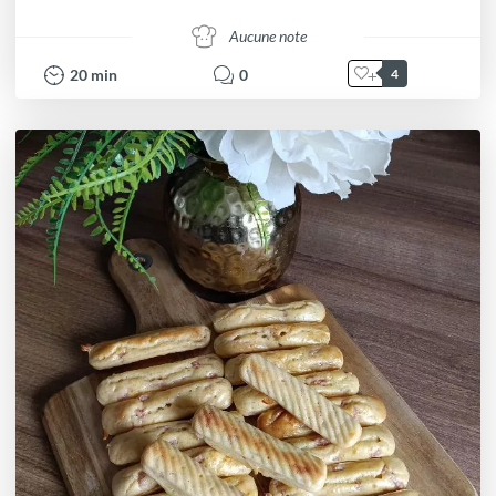
Aucune note
20
min
0
4