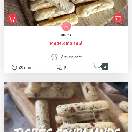
dlaura
Madeleine salé
Aucune note
20
min
0
3