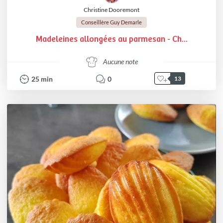
Christine Dooremont
Conseillère Guy Demarle
Madeleines allongées au parmesan - Ch...
Aucune note
25
min
0
13