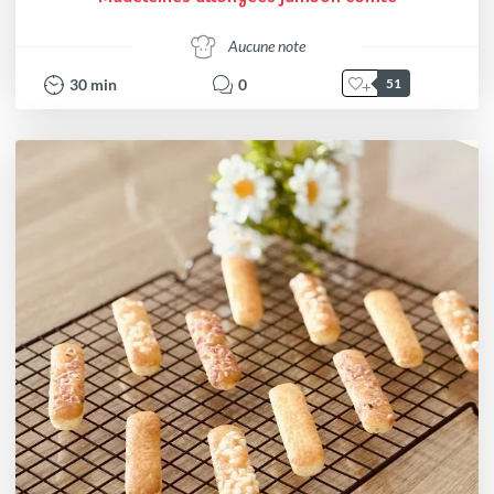
Aucune note
30
min
0
51