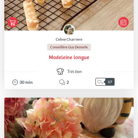
Celine Charriere
Conseillère Guy Demarle
Madeleine longue
Très bon
30
min
2
17