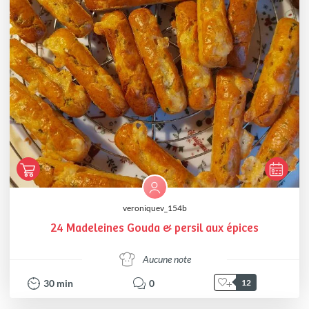
veroniquev_154b
24 Madeleines Gouda & persil aux épices
Aucune note
30
min
0
12