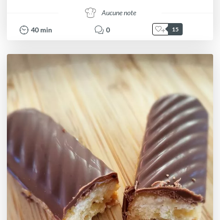
Aucune note
40
min
0
15