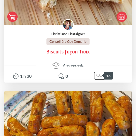
Christiane Chataigner
Conseillère Guy Demarle
Biscuits façon Twix
Aucune note
1
h
30
0
16