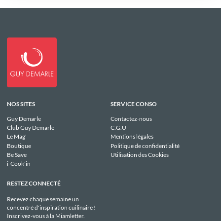
NOS SITES
SERVICE CONSO
Guy Demarle
Contactez-nous
Club Guy Demarle
C.G.U
Le Mag'
Mentions légales
Boutique
Politique de confidentialité
Be Save
Utilisation des Cookies
i-Cook'in
RESTEZ CONNECTÉ
Recevez chaque semaine un
concentré d'inspiration cuilinaire !
Inscrivez-vous à la Miamletter.