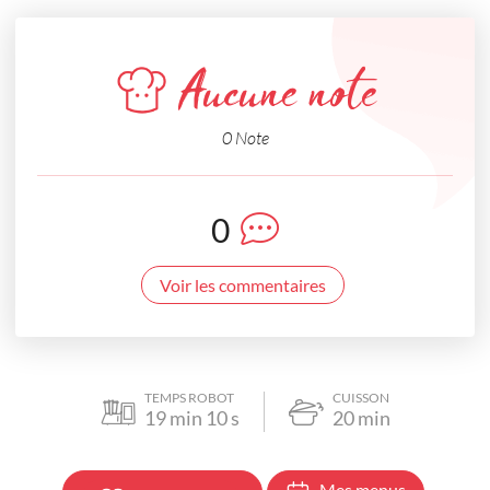
Aucune note
0 Note
0
Voir les commentaires
TEMPS ROBOT
CUISSON
19
min
10
s
20
min
Mes menus