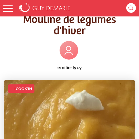
Accueil
Recettes
Mouliné de légumes d'hiver
Mouliné de légumes
d'hiver
emilie-lycy
I-COOK'IN