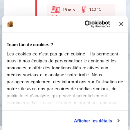
110 °C
18
min
1
3
A l'arrêt de la minuterie, ajouter le
beurre et mixer 1 minute, 9T. Servir
Team fan de cookies ?
aussitôt ! Bon appétit!!
Les cookies ce n'est pas qu'en cuisine ! Ils permettent
Turbo :
9t
aussi à nos équipes de personnaliser le contenu et les
annonces, d'offrir des fonctionnalités relatives aux
4
médias sociaux et d'analyser notre trafic. Nous
Recette inspirée du Velouté de
partageons également des informations sur l'utilisation de
légumes, Livre "A Table, Thermomix".
notre site avec nos partenaires de médias sociaux, de
publicité et d'analyse, qui peuvent potentiellement
combiner celles-ci avec d'autres informations que vous
Bon appétit !
leur avez fournies ou qu'ils ont collectées lors de votre
utilisation de leurs services.
Afficher les détails