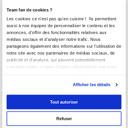
Team fan de cookies ?
Les cookies ce n'est pas qu'en cuisine ! Ils permettent
aussi à nos équipes de personnaliser le contenu et les
annonces, d'offrir des fonctionnalités relatives aux
médias sociaux et d'analyser notre trafic. Nous
partageons également des informations sur l'utilisation de
notre site avec nos partenaires de médias sociaux, de
publicité et d'analyse, qui peuvent potentiellement
combiner celles-ci avec d'autres informations que vous
emilie-lycy
leur avez fournies ou qu'ils ont collectées lors de votre
Terrine de thon & courgettes
utilisation de leurs services.
Afficher les détails
Délicieux
15
min
1
74
Tout autoriser
Refuser
I-COOK'IN