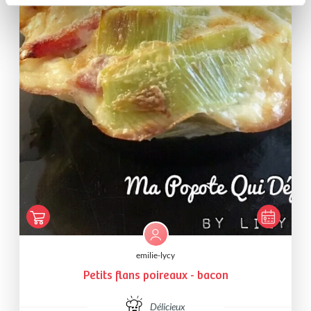
emilie-lycy
Petits flans poireaux - bacon
Délicieux