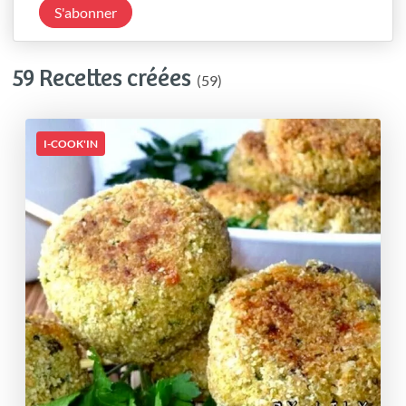
S'abonner
59 Recettes créées
(59)
I-COOK'IN