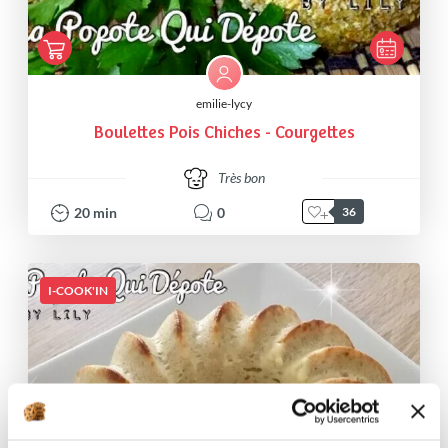
emilie-lycy
Boulettes Pois Chiches - Courgettes
Très bon
20
min
0
36
I-COOK'IN