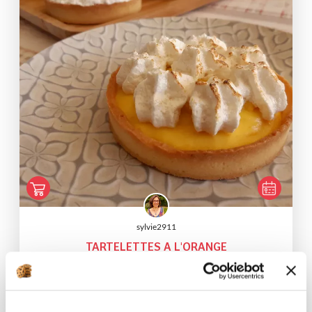
sylvie2911
TARTELETTES A L'ORANGE
Aucune note
1
h
0
8