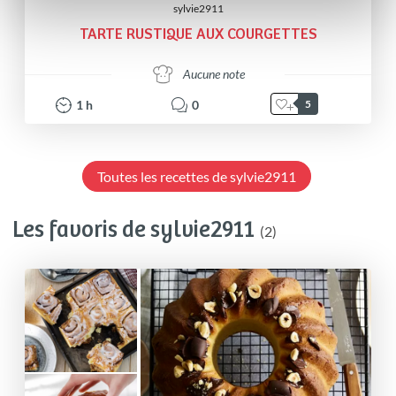
sylvie2911
TARTE RUSTIQUE AUX COURGETTES
Aucune note
1
h
0
5
Toutes les recettes de sylvie2911
Les favoris de sylvie2911
(2)