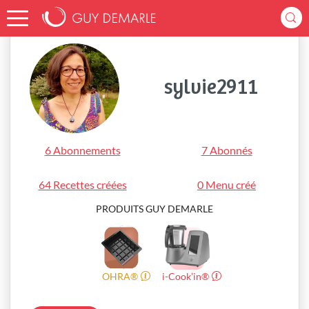
Accueil
sylvie2911
sylvie2911
6 Abonnements
7 Abonnés
64 Recettes créées
0 Menu créé
PRODUITS GUY DEMARLE
OHRA®
i-Cook’in®