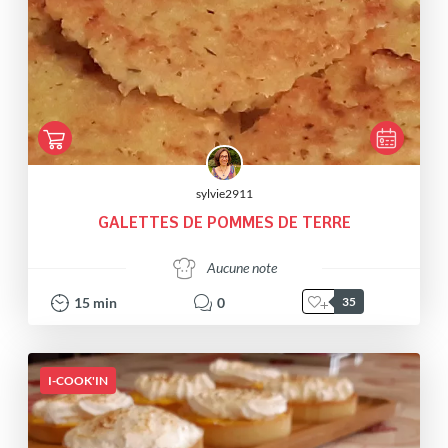
sylvie2911
GALETTES DE POMMES DE TERRE
Aucune note
15
min
0
35
I-COOK'IN