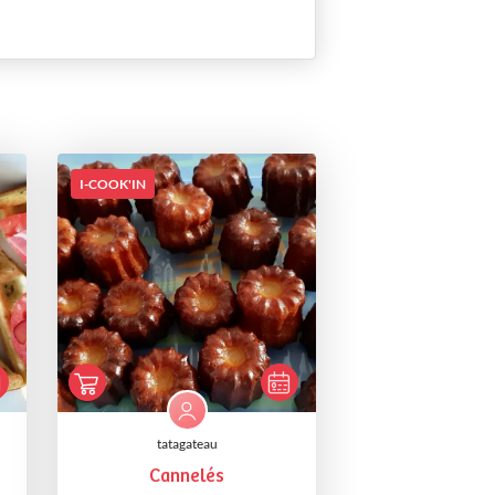
I-COOK'IN
tatagateau
Cannelés