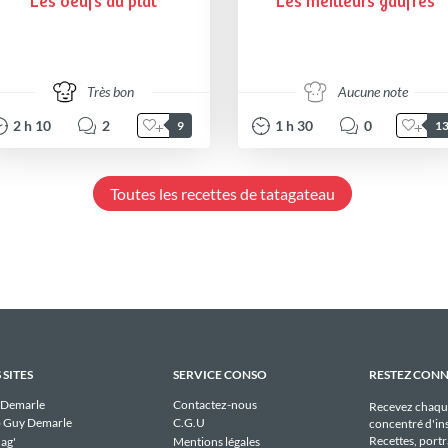
Les oeufs au plat
Les meilleurs gaufres
Très bon
Aucune note
2
h
10
2
1
h
30
0
9
1
Toutes les recettes de tatagateau
 SITES
SERVICE CONSO
RESTEZ CON
 Demarle
Contactez-nous
Recevez chaqu
 Guy Demarle
C.G.U
concentré d'ins
Recettes, portra
ag'
Mentions légales