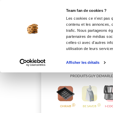
Le Club
i-Cook'in
Be Save
Boutique
Accueil
tatagateau
Team fan de cookies ?
Les cookies ce n'est pas q
contenu et les annonces, d'
trafic. Nous partageons éga
partenaires de médias soci
celles-ci avec d'autres inf
utilisation de leurs service
Afficher les détails
PRODUITS GUY DEMARLE
OHRA®
BE SAVE®
I-CO