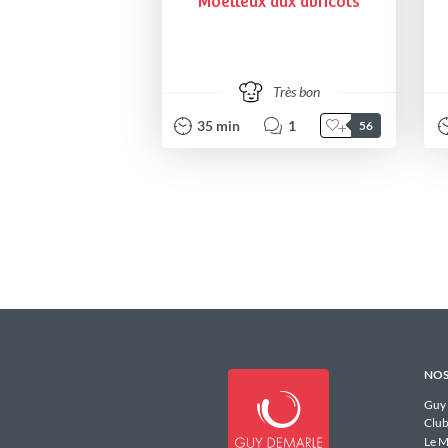
Moelleux aux abricots
Très bon
35
min
1
56
NOS
Guy
Club
Le M