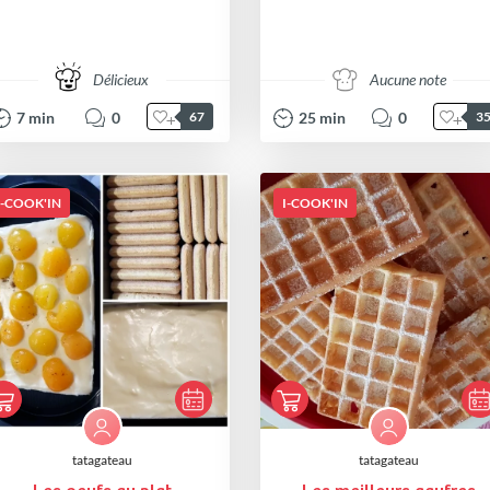
Délicieux
Aucune note
7
min
0
25
min
0
67
3
I-COOK'IN
I-COOK'IN
tatagateau
tatagateau