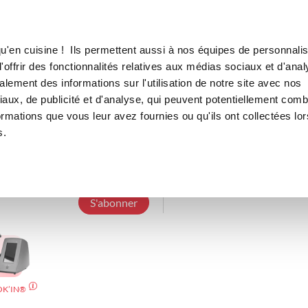
Canofea
Borealia
LE MAG
LA BOUTIQUE
RECETTES
u'en cuisine ! Ils permettent aussi à nos équipes de personnalis
offrir des fonctionnalités relatives aux médias sociaux et d'anal
lement des informations sur l'utilisation de notre site avec nos
aux, de publicité et d'analyse, qui peuvent potentiellement comb
tatagateau
ormations que vous leur avez fournies ou qu'ils ont collectées lor
s.
3 Abonnements
2 Abonnés
10 Recettes 
S'abonner
OK’IN®