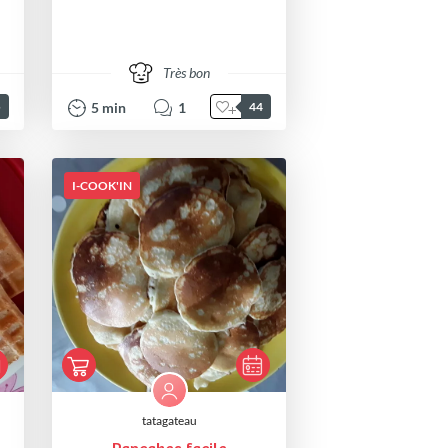
Très bon
5
min
1
5
44
I-COOK'IN
tatagateau