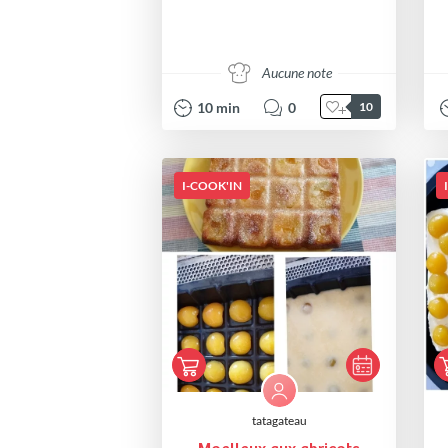
Aucune note
10
min
0
10
I-COOK'IN
tatagateau