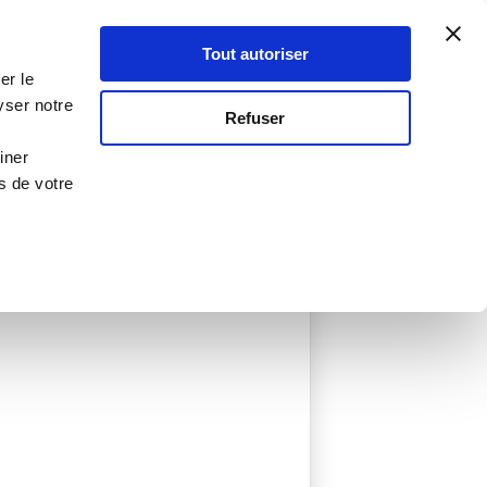
Atelier Culinaire
Le métier
Guy Demarle
Tout autoriser
Se connecter
S'inscrire
er le
yser notre
Refuser
iner
s de votre
créées
0 Menu créé