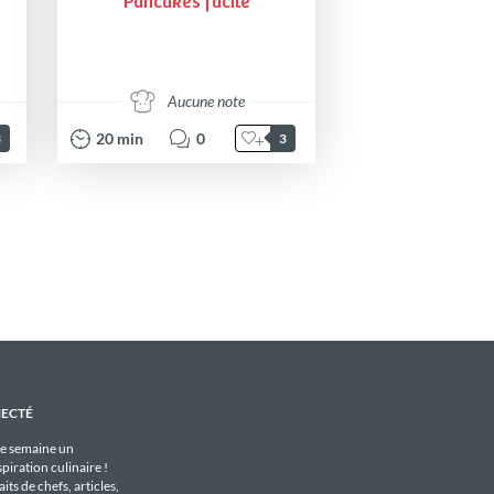
Pancakes facile
Aucune note
20
min
0
3
3
NECTÉ
e semaine un
piration culinaire !
its de chefs, articles,