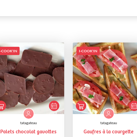
I-COOK'IN
I-COOK'IN
tatagateau
tatagateau
Palets chocolat gavottes
Gaufres à la courgette