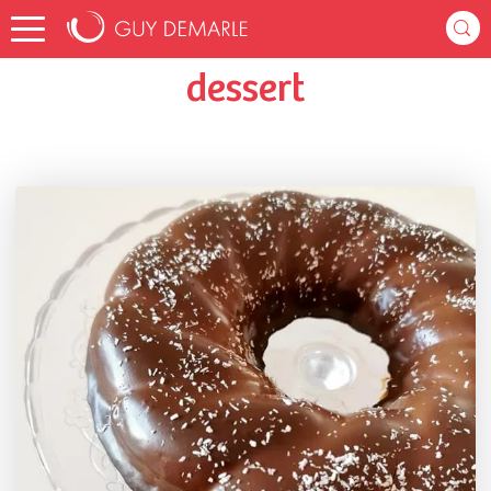
Accueil
sylviedu12
Listes de favoris
dessert
dessert