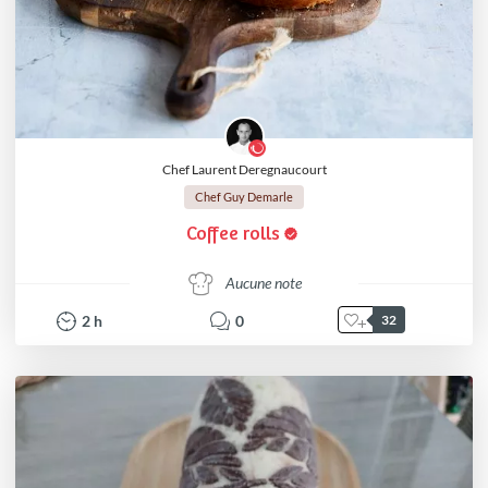
Chef Laurent Deregnaucourt
Chef Guy Demarle
Coffee rolls
Aucune note
2
h
0
32