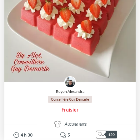
Royon Alexandra
Conseillère Guy Demarle
Fraisier
Aucune note
4
h
30
5
120