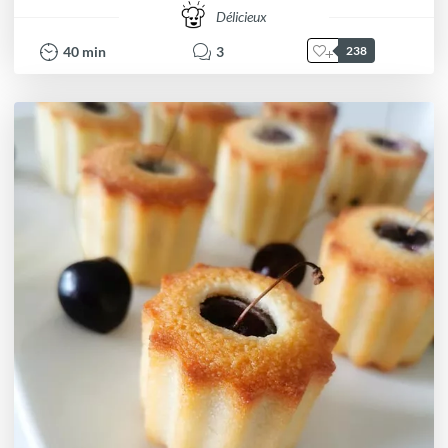
Délicieux
40
min
3
238