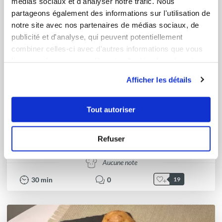
médias sociaux et d'analyser notre trafic. Nous
partageons également des informations sur l'utilisation de
notre site avec nos partenaires de médias sociaux, de
publicité et d'analyse, qui peuvent potentiellement
combiner celles-ci avec d'autres informations que vous
leur avez fournies ou qu'ils ont collectées lors de votre
utilisation de leurs services.
Afficher les détails
Tout autoriser
Chef Laurent Deregnaucourt
Chef Guy Demarle
Refuser
Étoiles blanches sablées à l’anis
Aucune note
30
min
0
19