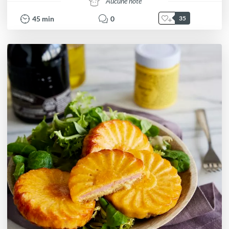
Aucune note
45
min
0
35