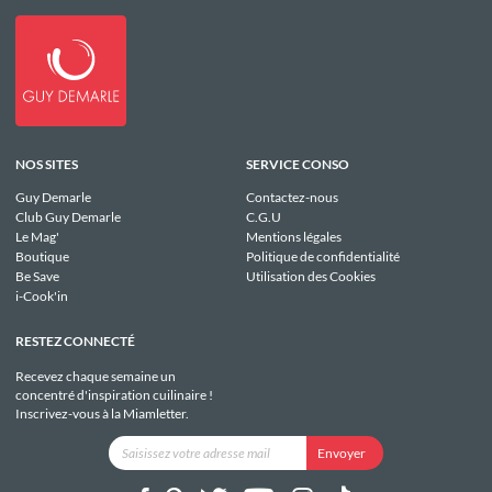
NOS SITES
SERVICE CONSO
Guy Demarle
Contactez-nous
Club Guy Demarle
C.G.U
Le Mag'
Mentions légales
Boutique
Politique de confidentialité
Be Save
Utilisation des Cookies
i-Cook'in
RESTEZ CONNECTÉ
Recevez chaque semaine un
concentré d'inspiration cuilinaire !
Inscrivez-vous à la Miamletter.