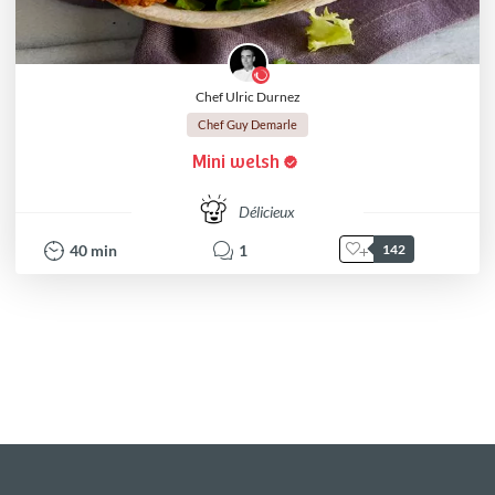
Chef Ulric Durnez
Chef Guy Demarle
Mini welsh
Délicieux
40
min
1
142