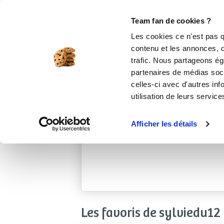
Le Club
i-Cook'in
Be Save
Boutique
Accueil
sylviedu12
Team fan de cookies ?
Les cookies ce n'est pas q
contenu et les annonces, d'
trafic. Nous partageons éga
partenaires de médias soci
celles-ci avec d'autres inf
utilisation de leurs service
Afficher les détails
Les favoris de sylviedu12