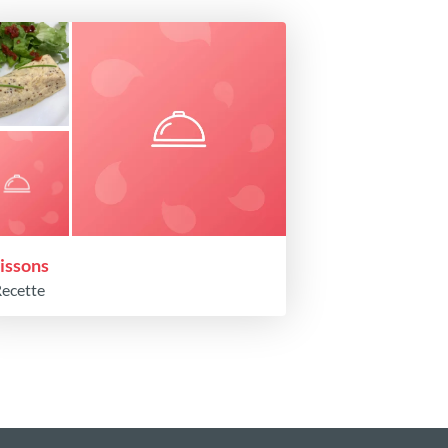
issons
Recette