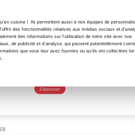
Canofea
Borealia
LE MAG
LA BOUTIQUE
RECETTES
u'en cuisine ! Ils permettent aussi à nos équipes de personnalis
offrir des fonctionnalités relatives aux médias sociaux et d'anal
lement des informations sur l'utilisation de notre site avec nos
aux, de publicité et d'analyse, qui peuvent potentiellement comb
sylviedu12
ormations que vous leur avez fournies ou qu'ils ont collectées lor
s.
4 Abonnements
0 Abonné
0 Recette cré
S'abonner
(3)