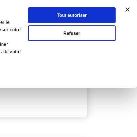
Atelier Culinaire
Le métier
Guy Demarle
Tout autoriser
Se connecter
S'inscrire
er le
yser notre
Refuser
iner
s de votre
ée
0 Menu créé