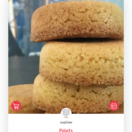
sophiee
Palets