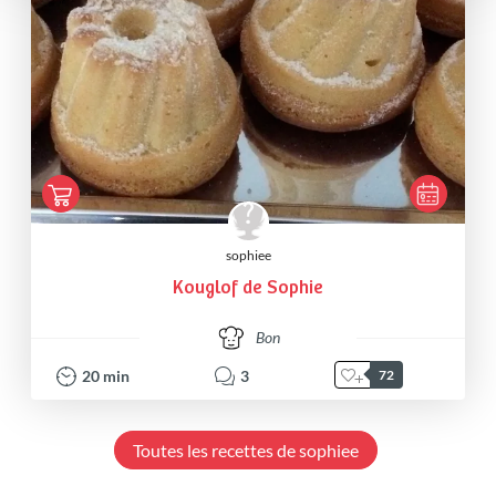
sophiee
Kouglof de Sophie
Bon
20
min
3
72
Toutes les recettes de sophiee