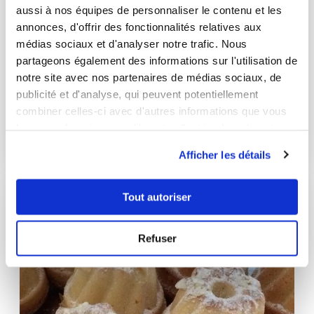
aussi à nos équipes de personnaliser le contenu et les
annonces, d'offrir des fonctionnalités relatives aux
médias sociaux et d'analyser notre trafic. Nous
partageons également des informations sur l'utilisation de
sophiee
notre site avec nos partenaires de médias sociaux, de
Napolitain
publicité et d'analyse, qui peuvent potentiellement
combiner celles-ci avec d'autres informations que vous
Bon
leur avez fournies ou qu'ils ont collectées lors de votre
utilisation de leurs services.
30
min
7
312
Afficher les détails
Tout autoriser
Refuser