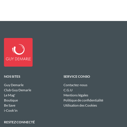
NOS SITES
SERVICE CONSO
Guy Demarle
Contactez-nous
Club Guy Demarle
C.G.U
Le Mag'
Mentions légales
Boutique
Politique de confidentialité
Be Save
Utilisation des Cookies
i-Cook'in
RESTEZ CONNECTÉ