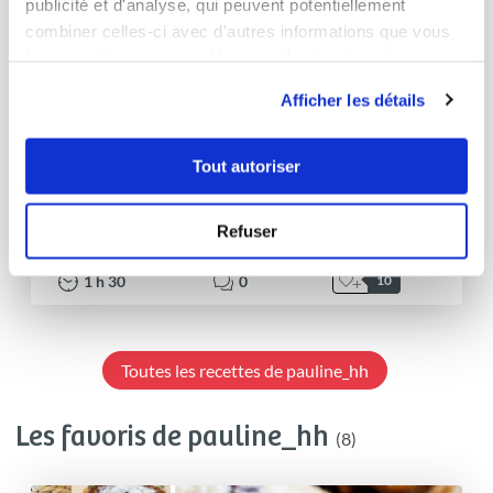
publicité et d'analyse, qui peuvent potentiellement
combiner celles-ci avec d'autres informations que vous
leur avez fournies ou qu'ils ont collectées lors de votre
utilisation de leurs services.
Afficher les détails
Pauline Heckmann
Conseillère Guy Demarle
Tout autoriser
Ma jolie Focaccia
Refuser
Aucune note
1
h
30
0
10
Toutes les recettes de pauline_hh
Les favoris de pauline_hh
(8)