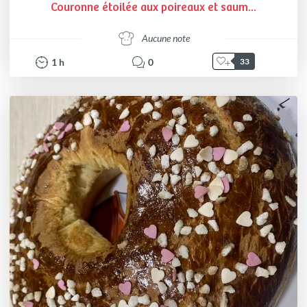
Couronne étoilée aux poireaux et saum...
Aucune note
1
h
0
33