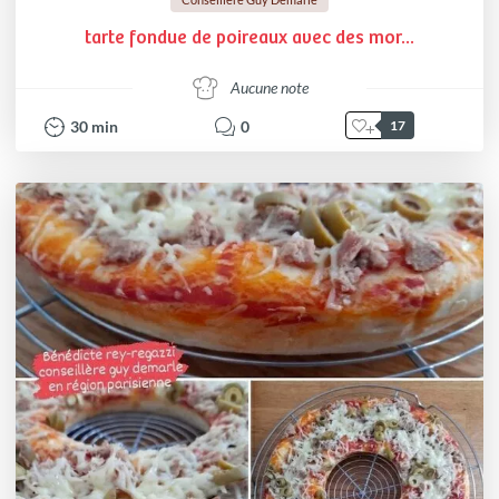
tarte fondue de poireaux avec des mor...
Aucune note
30
min
0
17