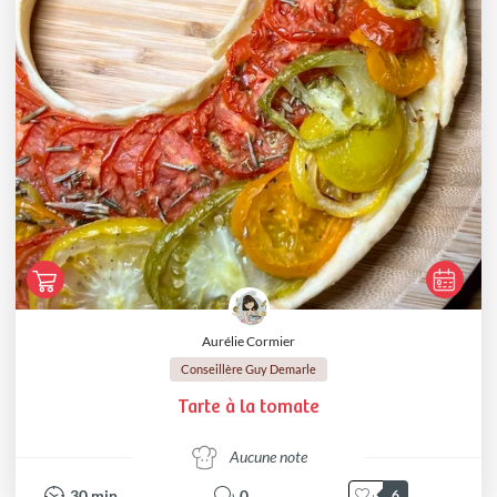
Aurélie Cormier
Conseillère Guy Demarle
Tarte à la tomate
Aucune note
30
min
0
6