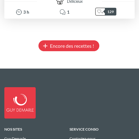
Délicieux
3
h
1
129
Encore des recettes !
NOS SITES
SERVICE CONSO
Guy Demarle
Contactez-nous