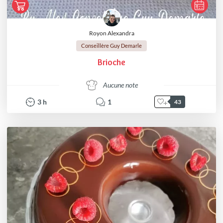
Royon Alexandra
Conseillère Guy Demarle
Brioche
Aucune note
3
h
1
43