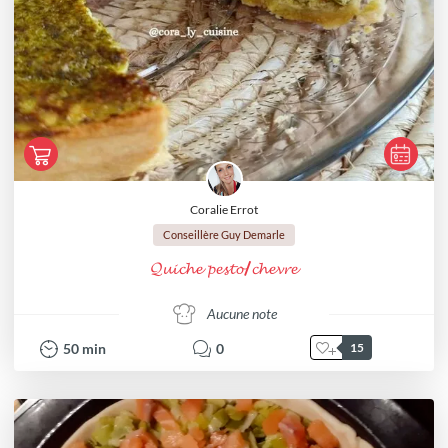
Coralie Errot
Conseillère Guy Demarle
𝓠𝓾𝓲𝓬𝓱𝓮 𝓹𝓮𝓼𝓽𝓸/𝓬𝓱𝓮𝓿𝓻𝓮
Aucune note
50
min
0
15