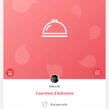
lettycvld
Couronne d'Automne
Aucune note