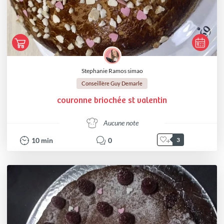
Stephanie Ramos simao
Conseillère Guy Demarle
couronne briochée st valentin
Aucune note
10
min
0
3