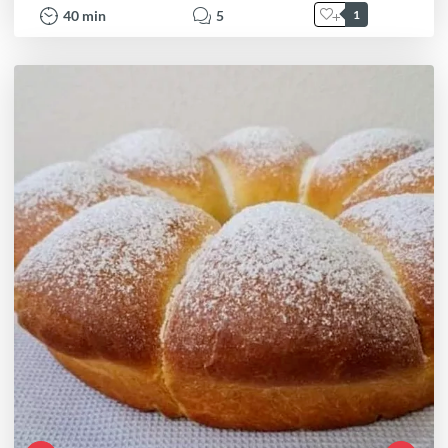
40
min
5
1