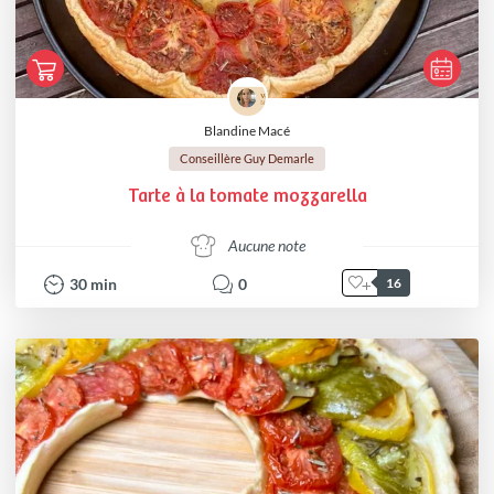
Blandine Macé
Conseillère Guy Demarle
Tarte à la tomate mozzarella
Aucune note
30
min
0
16