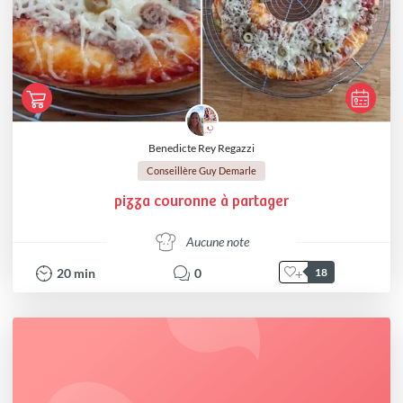
Benedicte Rey Regazzi
Conseillère Guy Demarle
pizza couronne à partager
Aucune note
20
min
0
18