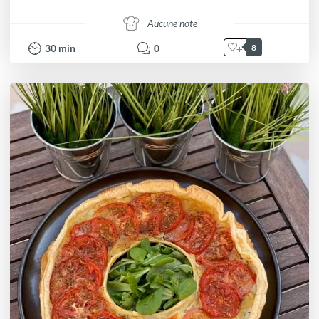
Aucune note
30
min
0
8