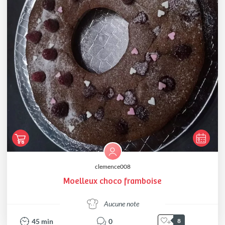
clemence008
Moelleux choco framboise
Aucune note
45
min
0
8