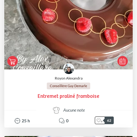
Royon Alexandra
Conseillère Guy Demarle
Entremet praliné framboise
Aucune note
25
h
0
62