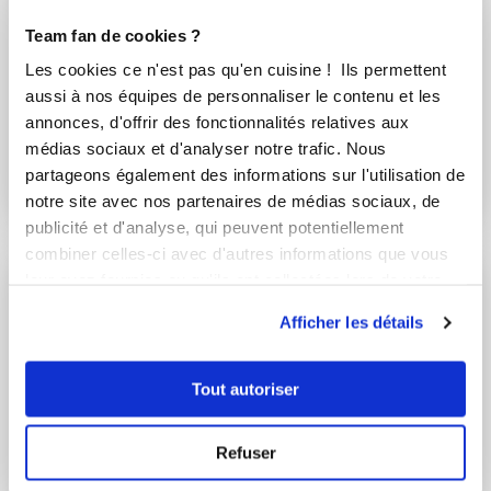
Team fan de cookies ?
Aurélie Cormier
Les cookies ce n'est pas qu'en cuisine ! Ils permettent
Conseillère Guy Demarle
aussi à nos équipes de personnaliser le contenu et les
Tarte couronne aux fruits
annonces, d'offrir des fonctionnalités relatives aux
médias sociaux et d'analyser notre trafic. Nous
Aucune note
partageons également des informations sur l'utilisation de
1
h
0
81
notre site avec nos partenaires de médias sociaux, de
publicité et d'analyse, qui peuvent potentiellement
combiner celles-ci avec d'autres informations que vous
leur avez fournies ou qu'ils ont collectées lors de votre
utilisation de leurs services.
Afficher les détails
Tout autoriser
Refuser