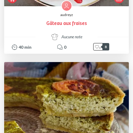
audreyz
Gâteau aux fraises
Aucune note
40
min
0
8