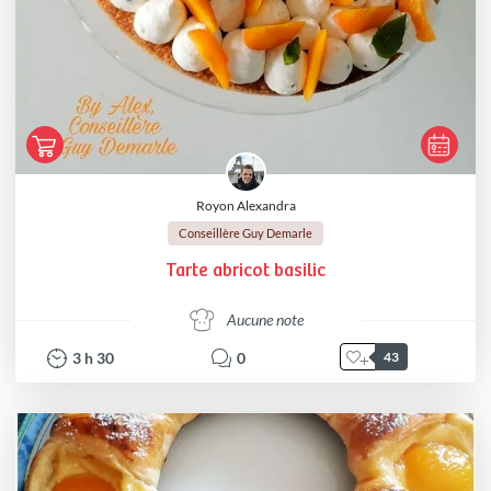
Royon Alexandra
Conseillère Guy Demarle
Tarte abricot basilic
Aucune note
3
h
30
0
43