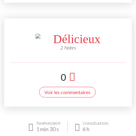
Délicieux
2 Notes
0
Voir les commentaires
TEMPS ROBOT
CONGÉLATION
1
min
30
s
6
h