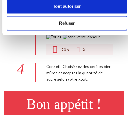
3
Pour un sorbet plus onctueux,
Tout autoriser
insérez ensuite le fouet sur les lames
et réglez 20 secondes, vitesse 5. Ce
Refuser
sorbet-minute est prêt à consommer.
Accessoire(s) :
5
20
s
4
Conseil : Choisissez des cerises bien
mûres et adaptez la quantité de
sucre selon votre goût.
Bon appétit !