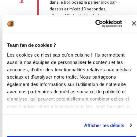
dans le bol, posez le panier inox par-
dessus et mixez 10 secondes,
vitesse 10 afin d'obtenir du sucre
glace.
Accessoire(s) :
10
10
s
Team fan de cookies ?
Les cookies ce n'est pas qu'en cuisine ! Ils permettent
2
aussi à nos équipes de personnaliser le contenu et les
Retirez le panier inox. Ajoutez les
annonces, d'offrir des fonctionnalités relatives aux médias
cerises surgelées, l'arôme amande
amère et mixez 1 mn, vitesse
sociaux et d'analyser notre trafic. Nous partageons
progressive 5 à 10 en vous aidant de
également des informations sur l'utilisation de notre site
la spatule pour un sorbet homogène.
avec nos partenaires de médias sociaux, de publicité et
Accessoire(s) :
d'analyse, qui peuvent potentiellement combiner celles-ci
avec d'autres informations que vous leur avez fournies ou
qu'ils ont collectées lors de votre utilisation de leurs
Progressive :
1
min
services.
5
10
Afficher les détails