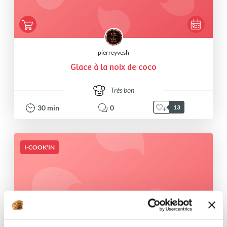
pierreyvesh
Glace à la noix de coco
Très bon
30
min
0
13
I-COOK'IN