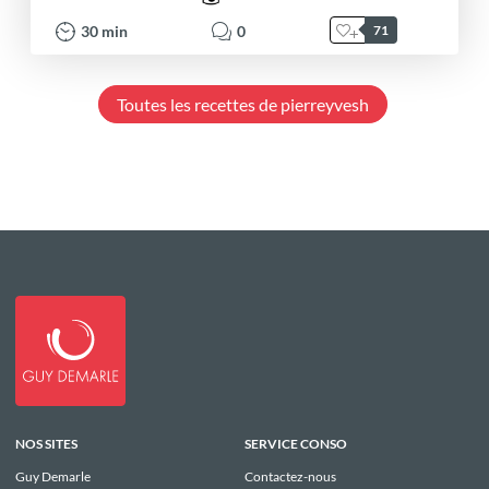
30
min
0
71
Toutes les recettes de pierreyvesh
NOS SITES
SERVICE CONSO
Guy Demarle
Contactez-nous