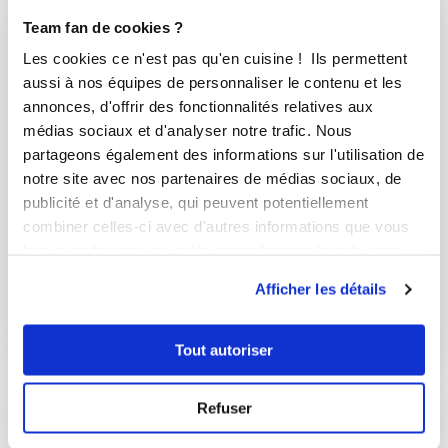
Team fan de cookies ?
Les cookies ce n'est pas qu'en cuisine ! Ils permettent
aussi à nos équipes de personnaliser le contenu et les
annonces, d'offrir des fonctionnalités relatives aux
médias sociaux et d'analyser notre trafic. Nous
partageons également des informations sur l'utilisation de
notre site avec nos partenaires de médias sociaux, de
publicité et d'analyse, qui peuvent potentiellement
combiner celles-ci avec d'autres informations que vous
pierreyvesh
leur avez fournies ou qu'ils ont collectées lors de votre
Pâte à crêpes
utilisation de leurs services.
Afficher les détails
Très bon
5
min
0
8
Tout autoriser
Refuser
I-COOK'IN