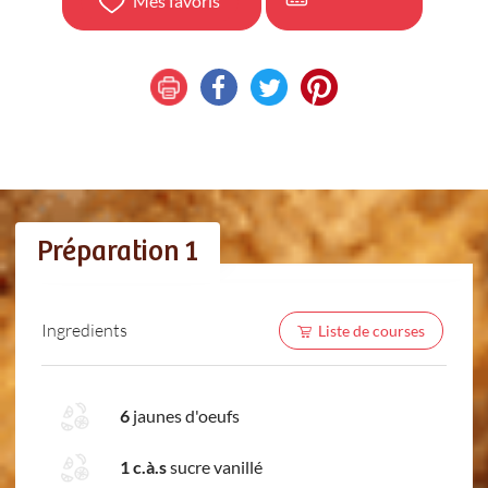
Mes favoris
Préparation 1
Ingredients
Liste de courses
6
jaunes d'oeufs
1 c.à.s
sucre vanillé