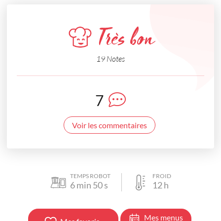
Très bon
19 Notes
7
Voir les commentaires
TEMPS ROBOT
FROID
6
min
50
s
12
h
Mes menus