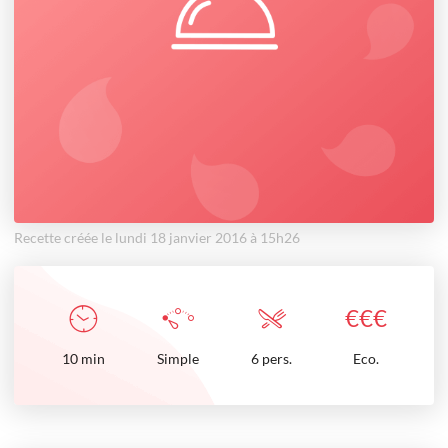
Recette créée le lundi 18 janvier 2016 à 15h26
€
€
€
10
min
Simple
6 pers.
Eco.