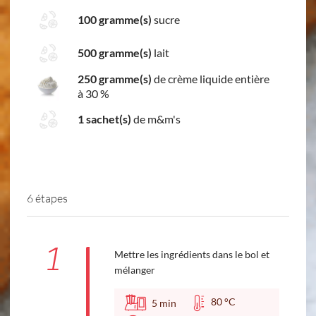
100 gramme(s)
sucre
500 gramme(s)
lait
250 gramme(s)
de crème liquide entière
à 30 %
1 sachet(s)
de m&m's
6 étapes
1
Mettre les ingrédients dans le bol et
mélanger
80 °C
5
min