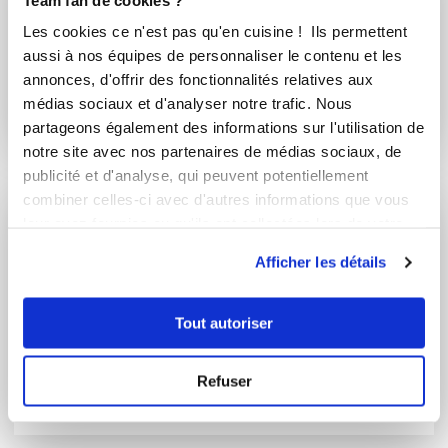
Les cookies ce n'est pas qu'en cuisine ! Ils permettent
martine_mecoli
martine_mecoli
aussi à nos équipes de personnaliser le contenu et les
annonces, d'offrir des fonctionnalités relatives aux
Coupe glacée alla
Profiteroles
médias sociaux et d'analyser notre trafic. Nous
stracciatella et sa...
partageons également des informations sur l'utilisation de
notre site avec nos partenaires de médias sociaux, de
publicité et d'analyse, qui peuvent potentiellement
combiner celles-ci avec d'autres informations que vous
leur avez fournies ou qu'ils ont collectées lors de votre
utilisation de leurs services.
Vous souhaitez commenter cette recette
Afficher les détails
?
Connectez-vous ou rejoignez le Club
Tout autoriser
Se connecter
S'inscrire
Refuser