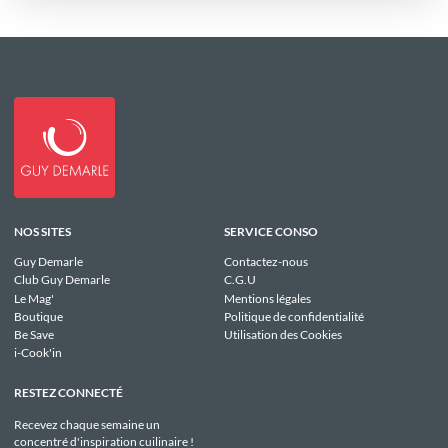
NOS SITES
SERVICE CONSO
Guy Demarle
Contactez-nous
Club Guy Demarle
C.G.U
Le Mag'
Mentions légales
Boutique
Politique de confidentialité
Be Save
Utilisation des Cookies
i-Cook'in
RESTEZ CONNECTÉ
Recevez chaque semaine un
concentré d'inspiration cuilinaire !