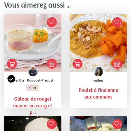
Vous aimerez aussi ...
Chef Cyril Rouquet-Prévost .
cethes
Chef
Poulet à l'indienne
aux amandes
Gâteau de rouget
vapeur au curry et
p...