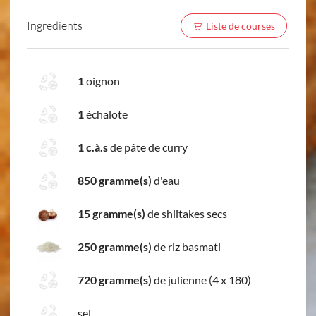
Ingredients
Liste de courses
1
oignon
1
échalote
1 c.à.s
de pâte de curry
850 gramme(s)
d'eau
15 gramme(s)
de shiitakes secs
250 gramme(s)
de riz basmati
720 gramme(s)
de julienne (4 x 180)
sel