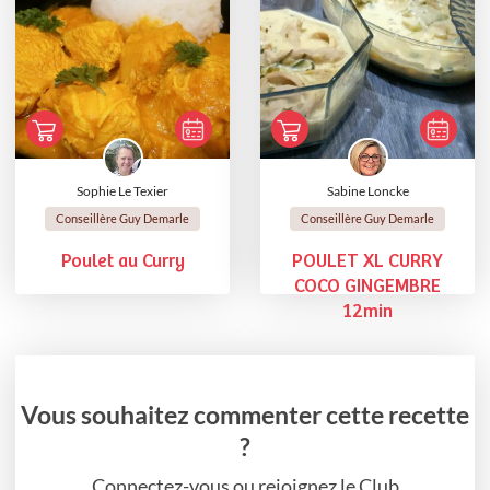
Sophie Le Texier
Sabine Loncke
Conseillère Guy Demarle
Conseillère Guy Demarle
Poulet au Curry
POULET XL CURRY
COCO GINGEMBRE
12min
Vous souhaitez commenter cette recette
?
Connectez-vous ou rejoignez le Club