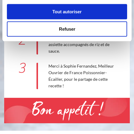
Tout autoriser
120 °C
10
min
2
Refuser
2
Servez 2 morceaux de poisson par
assiette accompagnés de riz et de
sauce.
3
Merci à Sophie Fernandez, Meilleur
Ouvrier de France Poissonnier-
Écailler, pour le partage de cette
recette !
Bon appétit !