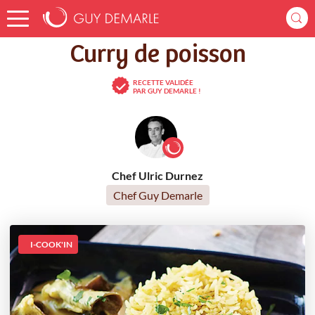
Accueil
Recettes
Curry de poisson
Curry de poisson
RECETTE VALIDÉE
PAR GUY DEMARLE !
Chef Ulric Durnez
Chef Guy Demarle
I-COOK'IN