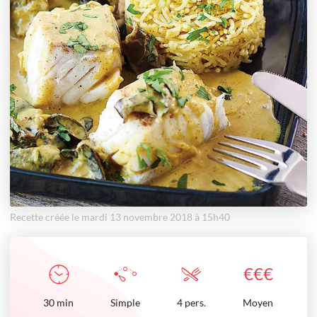
Recette créée le mardi 13 novembre 2018 à 15h40
€
€
€
30
min
Simple
4 pers.
Moyen