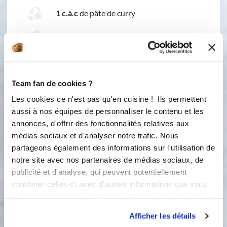
1 c.à.c
de pâte de curry
poivre
Team fan de cookies ?
Les cookies ce n'est pas qu'en cuisine ! Ils permettent
aussi à nos équipes de personnaliser le contenu et les
annonces, d'offrir des fonctionnalités relatives aux
médias sociaux et d'analyser notre trafic. Nous
partageons également des informations sur l'utilisation de
3 étapes
notre site avec nos partenaires de médias sociaux, de
publicité et d'analyse, qui peuvent potentiellement
combiner celles-ci avec d'autres informations que vous
1
Enlevez le cuit-vapeur. Ajoutez la pâte
leur avez fournies ou qu'ils ont collectées lors de votre
de curry et le lait de coco dans le bol
utilisation de leurs services.
puis programmez 10 minutes - 120°C
Afficher les détails
- vitesse 2.