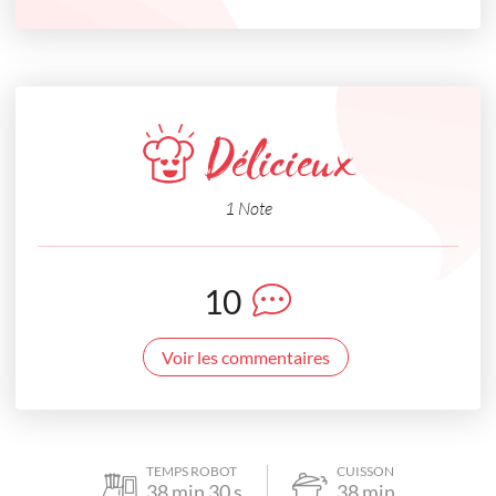
Délicieux
1 Note
10
Voir les commentaires
TEMPS ROBOT
CUISSON
38
min
30
s
38
min