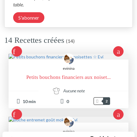
table. 
S'abonner
14 Recettes créées
(14)
evinina
Petits bouchons financiers aux noiset...
Aucune note
10
min
0
2
evinina