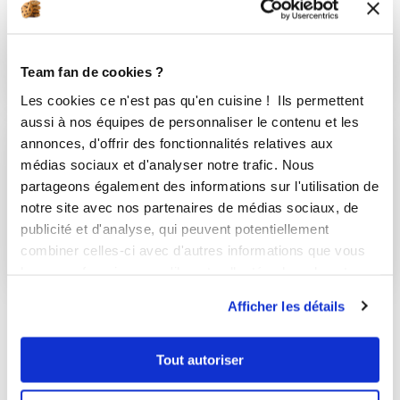
Bûche entremet goût moka ☆ Evi
Aucune note
Team fan de cookies ?
1
h
0
7
Les cookies ce n'est pas qu'en cuisine ! Ils permettent
aussi à nos équipes de personnaliser le contenu et les
annonces, d'offrir des fonctionnalités relatives aux
médias sociaux et d'analyser notre trafic. Nous
evinina
partageons également des informations sur l'utilisation de
Caramel au beurre salé et à la fleur ...
notre site avec nos partenaires de médias sociaux, de
publicité et d'analyse, qui peuvent potentiellement
Aucune note
combiner celles-ci avec d'autres informations que vous
15
min
0
1
leur avez fournies ou qu'ils ont collectées lors de votre
utilisation de leurs services.
Afficher les détails
Toutes les recettes de evinina
Tout autoriser
Les favoris de evinina
(1)