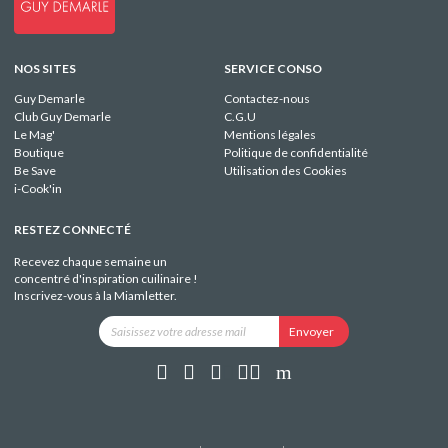
NOS SITES
SERVICE CONSO
Guy Demarle
Contactez-nous
Club Guy Demarle
C.G.U
Le Mag'
Mentions légales
Boutique
Politique de confidentialité
Be Save
Utilisation des Cookies
i-Cook'in
RESTEZ CONNECTÉ
Recevez chaque semaine un
concentré d'inspiration cuilinaire !
Inscrivez-vous à la Miamletter.