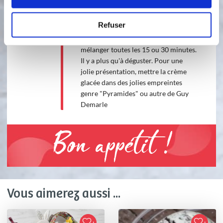
congélation. Si pas de glacière, verser
la préparation dans des récipients
Refuser
adaptés pour la congélation. Les
placer au congélateur en veillant à
mélanger toutes les 15 ou 30 minutes.
Il y a plus qu'à déguster. Pour une
jolie présentation, mettre la crème
glacée dans des jolies empreintes
genre "Pyramides" ou autre de Guy
Demarle
Bon appétit !
Vous aimerez aussi ...