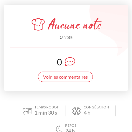
Aucune note
0 Note
0
Voir les commentaires
TEMPS ROBOT
CONGÉLATION
1
min
30
s
4
h
REPOS
24
h