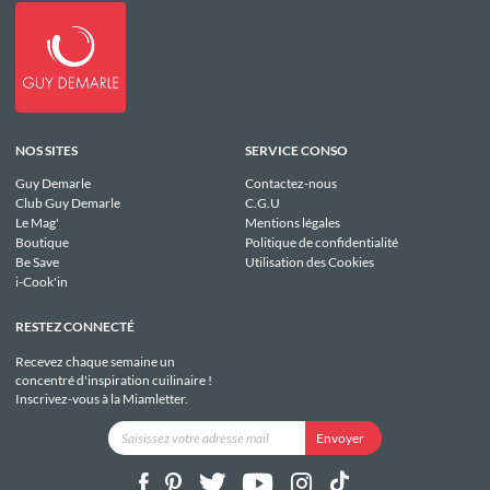
NOS SITES
SERVICE CONSO
Guy Demarle
Contactez-nous
Club Guy Demarle
C.G.U
Le Mag'
Mentions légales
Boutique
Politique de confidentialité
Be Save
Utilisation des Cookies
i-Cook'in
RESTEZ CONNECTÉ
Recevez chaque semaine un
concentré d'inspiration cuilinaire !
Inscrivez-vous à la Miamletter.