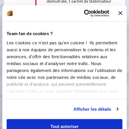
déshydraté, 1 sachet de Stabilisateur
de crème glacée, le tout mélangé au
préalable. Suivre l'étape 30 secondes
Vitesse 10
10
Team fan de cookies ?
30
s
Les cookies ce n'est pas qu'en cuisine ! Ils permettent
3
aussi à nos équipes de personnaliser le contenu et les
Verser 500g de crème fraîche 35 %
annonces, d'offrir des fonctionnalités relatives aux
MG et suivre l'étape 1 minute Vitesse
médias sociaux et d'analyser notre trafic. Nous
4
partageons également des informations sur l'utilisation de
4
1
min
notre site avec nos partenaires de médias sociaux, de
publicité et d'analyse, qui peuvent potentiellement
combiner celles-ci avec d'autres informations que vous
4
Verser dans les pots de la glacière (la
leur avez fournies ou qu'ils ont collectées lors de votre
mienne en a 2, pour un contenu de
utilisation de leurs services.
600g chacun) et procéder à la
Afficher les détails
confection de la glace (30 minutes
pour moi). Verser la préparation dans
des récipients adaptés pour la
Tout autoriser