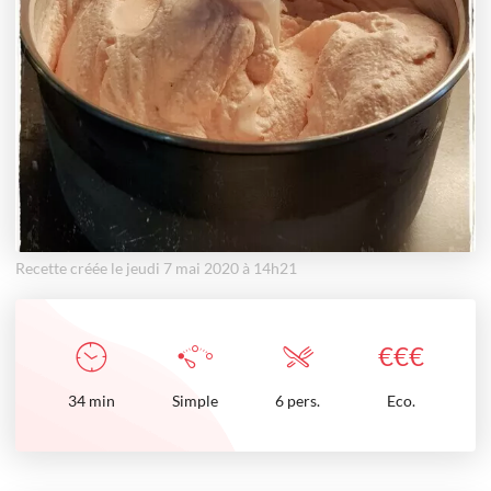
Recette créée le jeudi 7 mai 2020 à 14h21
€
€
€
34
min
Simple
6 pers.
Eco.