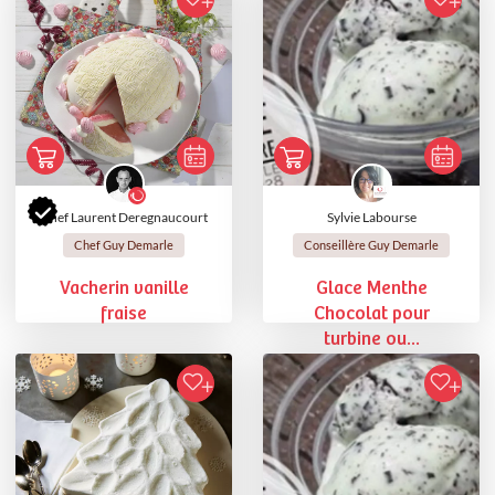
Chef Laurent Deregnaucourt
Sylvie Labourse
Chef Guy Demarle
Conseillère Guy Demarle
Vacherin vanille
Glace Menthe
fraise
Chocolat pour
turbine ou...