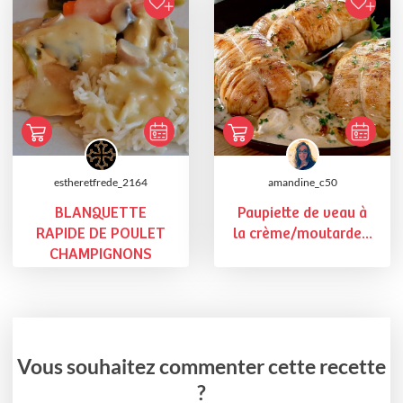
estheretfrede_2164
amandine_c50
BLANQUETTE
Paupiette de veau à
RAPIDE DE POULET
la crème/moutarde...
CHAMPIGNONS
Vous souhaitez commenter cette recette
?