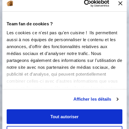
110 °C
10
min
1
Team fan de cookies ?
3
Grande tablée Il est possible d'aller
Les cookies ce n'est pas qu'en cuisine ! Ils permettent
jusqu'à 1 kg200 de poulet , tt depend
aussi à nos équipes de personnaliser le contenu et les
de la quantite de champignons= 12
min 110º ! Astuce : se rechauffe tres
annonces, d'offrir des fonctionnalités relatives aux
bien, varier les epices... L 'ananas en
médias sociaux et d'analyser notre trafic. Nous
morceaux est excellent, augmenter la
partageons également des informations sur l'utilisation de
farine car cela rend du jus. Vs pouvez
notre site avec nos partenaires de médias sociaux, de
mettre du poivron rouge, agrementer
publicité et d'analyse, qui peuvent potentiellement
cette copieuse recette selon votre
combiner celles-ci avec d'autres informations que vous
créativité. Servir avec du riz basmati
leur avez fournies ou qu'ils ont collectées lors de votre
moulé dans les demi sphères.
utilisation de leurs services.
Afficher les détails
Bon appétit !
Tout autoriser