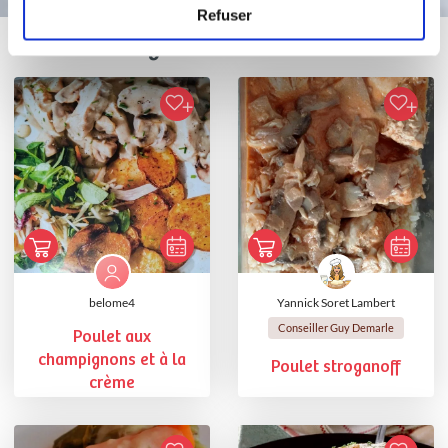
Refuser
Vous aimerez aussi ...
belome4
Yannick Soret Lambert
Conseiller Guy Demarle
Poulet aux
champignons et à la
Poulet stroganoff
crème