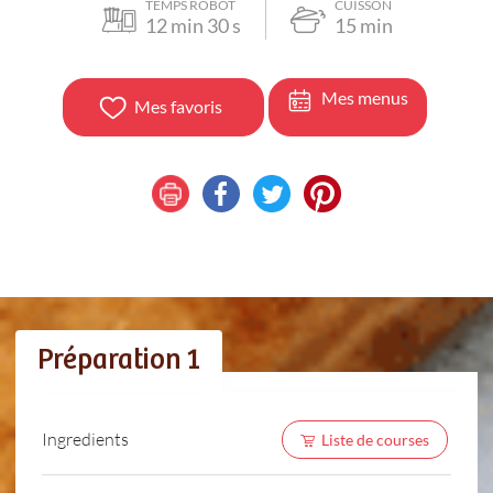
TEMPS ROBOT
CUISSON
12
min
30
s
15
min
Mes menus
Mes favoris
Préparation 1
Ingredients
Liste de courses