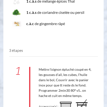
1 c.à.s
de mélange épices Thaï
1 c.à.s
de coriandre ciselée ou persil
c.à.c
de gingembre râpé
3 étapes
1
Mettre l'oignon épluché coupé en 4,
les gousses d'ail, les cubes, l'huile
dans le bol, Couvrir avec le panier
inox pour que tt reste ds le fond.
Programmer 2min30 80º v5.. on
hache et cuit en même temps.
Accessoire(s) :