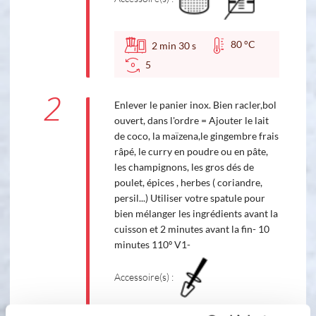
80 °C
2
min
30
s
5
2
Enlever le panier inox. Bien racler,bol
ouvert, dans l'ordre = Ajouter le lait
de coco, la maïzena,le gingembre frais
râpé, le curry en poudre ou en pâte,
les champignons, les gros dés de
poulet, épices , herbes ( coriandre,
persil...) Utiliser votre spatule pour
bien mélanger les ingrédients avant la
cuisson et 2 minutes avant la fin- 10
minutes 110º V1-
Accessoire(s) :