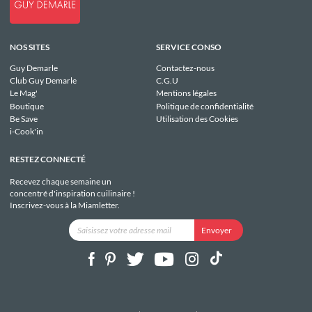
NOS SITES
SERVICE CONSO
Guy Demarle
Contactez-nous
Club Guy Demarle
C.G.U
Le Mag'
Mentions légales
Boutique
Politique de confidentialité
Be Save
Utilisation des Cookies
i-Cook'in
RESTEZ CONNECTÉ
Recevez chaque semaine un
concentré d'inspiration cuilinaire !
Inscrivez-vous à la Miamletter.