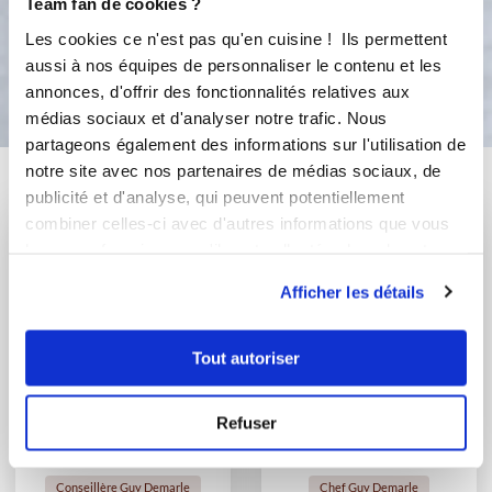
Team fan de cookies ?
Les cookies ce n'est pas qu'en cuisine ! Ils permettent
Bon appétit !
aussi à nos équipes de personnaliser le contenu et les
annonces, d'offrir des fonctionnalités relatives aux
médias sociaux et d'analyser notre trafic. Nous
partageons également des informations sur l'utilisation de
notre site avec nos partenaires de médias sociaux, de
Vous aimerez aussi ...
publicité et d'analyse, qui peuvent potentiellement
combiner celles-ci avec d'autres informations que vous
leur avez fournies ou qu'ils ont collectées lors de votre
utilisation de leurs services.
Afficher les détails
Tout autoriser
Refuser
Caroline Miguel
Chef Laurent Deregnaucourt
Conseillère Guy Demarle
Chef Guy Demarle