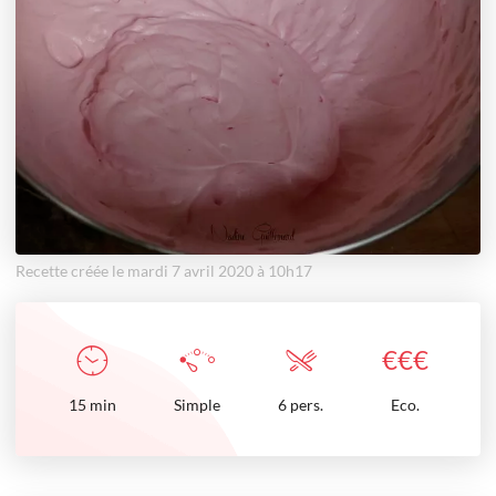
Recette créée le mardi 7 avril 2020 à 10h17
€
€
€
15
min
Simple
6 pers.
Eco.