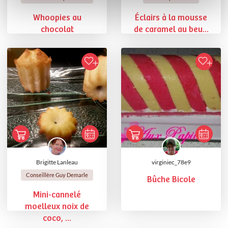
Whoopies au
Éclairs à la mousse
chocolat
de caramel au beu...
Brigitte Lanleau
virginiec_78e9
Conseillère Guy Demarle
Bûche Bicole
Mini-cannelé
moelleux noix de
coco, ...