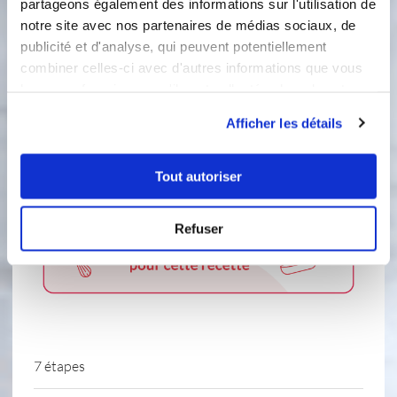
partageons également des informations sur l'utilisation de
notre site avec nos partenaires de médias sociaux, de
250 gramme(s)
de purée de fraise
publicité et d'analyse, qui peuvent potentiellement
combiner celles-ci avec d'autres informations que vous
45 gramme(s)
de sucre
leur avez fournies ou qu'ils ont collectées lors de votre
utilisation de leurs services.
230 gramme(s)
de crème fraîche liquide
Afficher les détails
entière
fraise(s)
Tout autoriser
Refuser
7 étapes