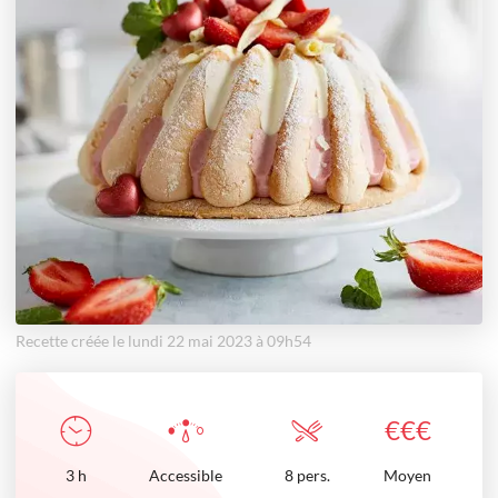
Recette créée le lundi 22 mai 2023 à 09h54
€
€
€
3
h
Accessible
8 pers.
Moyen