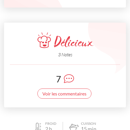
Délicieux
3 Notes
7
Voir les commentaires
FROID
CUISSON
2
h
15
min