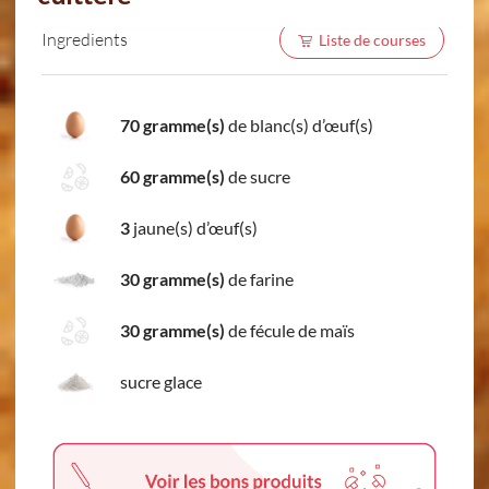
Ingredients
Liste de courses
70 gramme(s)
de blanc(s) d’œuf(s)
60 gramme(s)
de sucre
3
jaune(s) d’œuf(s)
30 gramme(s)
de farine
30 gramme(s)
de fécule de maïs
sucre glace