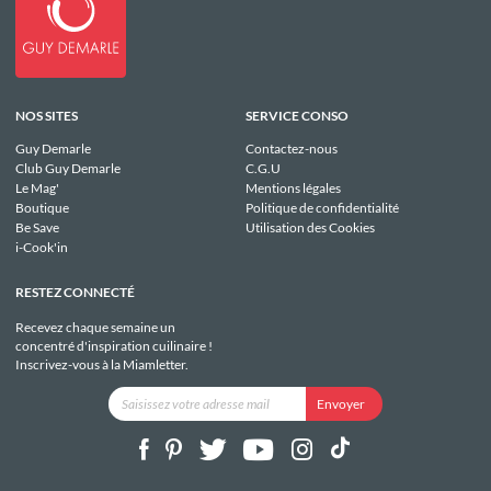
NOS SITES
SERVICE CONSO
Guy Demarle
Contactez-nous
Club Guy Demarle
C.G.U
Le Mag'
Mentions légales
Boutique
Politique de confidentialité
Be Save
Utilisation des Cookies
i-Cook'in
RESTEZ CONNECTÉ
Recevez chaque semaine un
concentré d'inspiration cuilinaire !
Inscrivez-vous à la Miamletter.