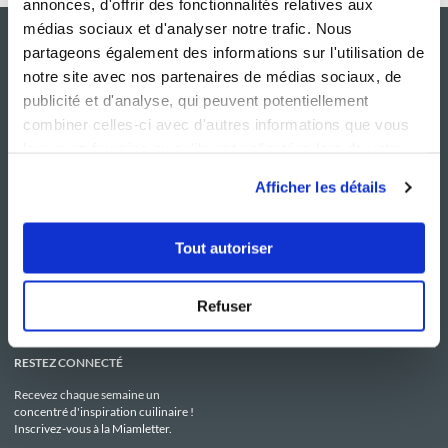
annonces, d'offrir des fonctionnalités relatives aux
médias sociaux et d'analyser notre trafic. Nous
partageons également des informations sur l'utilisation de
notre site avec nos partenaires de médias sociaux, de
publicité et d'analyse, qui peuvent potentiellement
combiner celles-ci avec d'autres informations que vous
leur avez fournies ou qu'ils ont collectées lors de votre
utilisation de leurs services.
Afficher les détails
NOS SITES
SERVICE CONSO
Guy Demarle
Contactez-nous
Tout autoriser
Club Guy Demarle
C.G.U
Le Mag'
Mentions légales
Boutique
Politique de confidentialité
Be Save
Utilisation des Cookies
Refuser
i-Cook'in
RESTEZ CONNECTÉ
Recevez chaque semaine un
concentré d'inspiration cuilinaire !
Inscrivez-vous à la Miamletter.