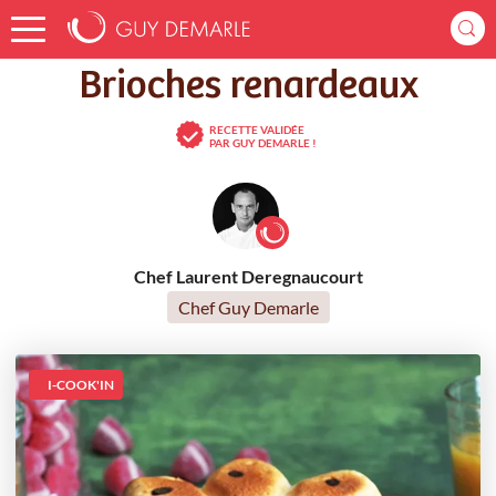
Accueil
Recettes
Brioches renardeaux
Brioches renardeaux
RECETTE VALIDÉE
PAR GUY DEMARLE !
Chef Laurent Deregnaucourt
Chef Guy Demarle
I-COOK'IN