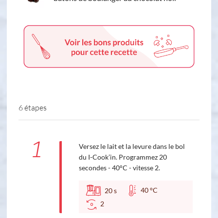
6 étapes
1
Versez le lait et la levure dans le bol
du I-Cook’in. Programmez 20
secondes - 40°C - vitesse 2.
40 °C
20
s
2