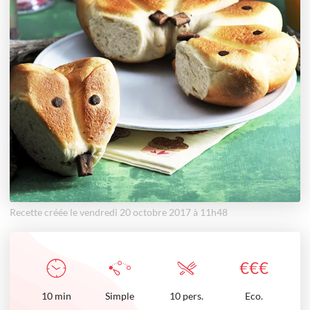
Recette créée le vendredi 20 octobre 2017 à 11h48
€
€
€
10
min
Simple
10 pers.
Eco.