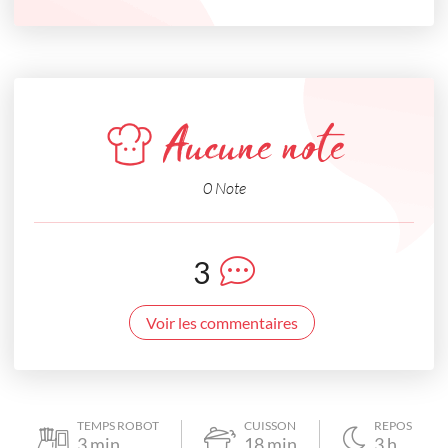
Aucune note
0 Note
3
Voir les commentaires
TEMPS ROBOT
CUISSON
REPOS
3
min
18
min
3
h