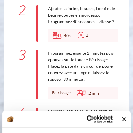
2
Ajoutez la farine, le sucre, l’oeuf et le
beurre coupés en morceaux.
Programmez 40 secondes - vitesse 2.
2
40
s
3
Programmez ensuite 2 minutes puis
appuyez sur la touche Pétrissage.
Placez la pâte dans un cul-de-poule,
couvrez avec un linge et laissez-la
reposer 30 minutes.
Petrissage :
2
min
4
Formez 5 boules de 95 g environ et
réservez le reste au frais. Placez votre
moule sur la plaque perforée puis
mettez les drops au milieu des