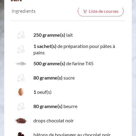
Ingredients
Liste de courses
250 gramme(s)
lait
1 sachet(s)
de préparation pour pâtes à
pains
500 gramme(s)
de farine T45
80 gramme(s)
sucre
1
oeuf(s)
80 gramme(s)
beurre
drops chocolat noir
bâtons de boulanger au chocolat noir