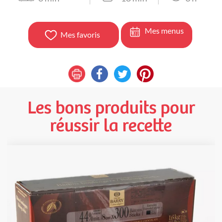
Mes menus
Mes favoris
Les bons produits pour
réussir la recette