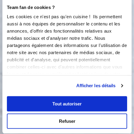
triangles pour former les yeux et des
Team fan de cookies ?
morceaux de barre chocolatée sur la
Les cookies ce n'est pas qu'en cuisine ! Ils permettent
pointe pour le museau.
aussi à nos équipes de personnaliser le contenu et les
5
annonces, d'offrir des fonctionnalités relatives aux
Façonnez les boules en forme de
médias sociaux et d'analyser notre trafic. Nous
poire et taillez le haut au ciseau pour
partageons également des informations sur l'utilisation de
épouser la forme du moule. Un pâton
couvre 2 triangles. Posez-les dans le
notre site avec nos partenaires de médias sociaux, de
moule et laissez pousser 1 heure.
publicité et d'analyse, qui peuvent potentiellement
combiner celles-ci avec d'autres informations que vous
6
Préchauffez votre four à 180°C (th. 6)
leur avez fournies ou qu'ils ont collectées lors de votre
et faites cuire la brioche 18 minutes à
utilisation de leurs services.
Afficher les détails
180°C (th. 6). Recommencez avec le
reste de la pâte.
Tout autoriser
Bon appétit !
Refuser