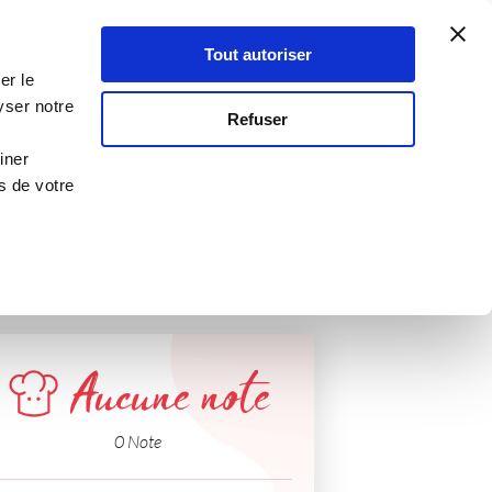
Atelier Culinaire
Le métier
Guy Demarle
Tout autoriser
Se connecter
S'inscrire
er le
yser notre
Refuser
iner
s de votre
Aucune note
0 Note