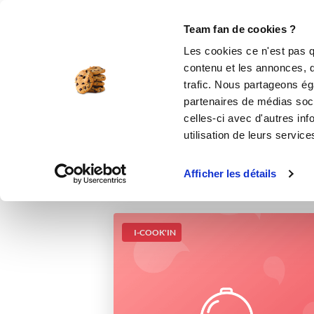
Le Club
i-Cook'in
Be Save
Boutique
Accueil
Recettes
brioche butchy go
Team fan de cookies ?
Les cookies ce n'est pas q
contenu et les annonces, d'
trafic. Nous partageons éga
partenaires de médias soci
celles-ci avec d'autres inf
utilisation de leurs service
Afficher les détails
I-COOK'IN