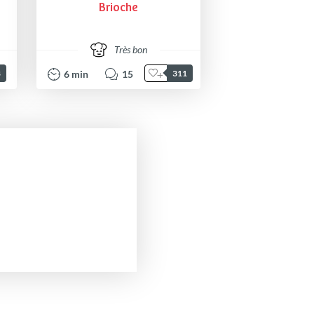
Brioche
Très bon
6
min
15
8
311