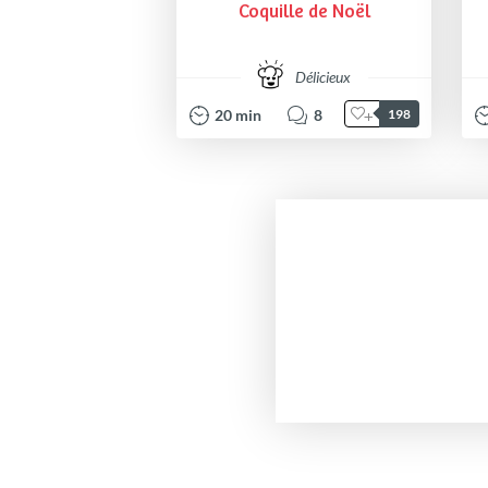
Coquille de Noël
Délicieux
20
min
8
198