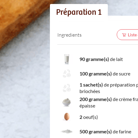
Préparation 1
Ingredients
Liste
90 gramme(s)
de lait
100 gramme(s)
de sucre
1 sachet(s)
de préparation 
briochées
200 gramme(s)
de crème fr
épaisse
2
oeuf(s)
500 gramme(s)
de farine