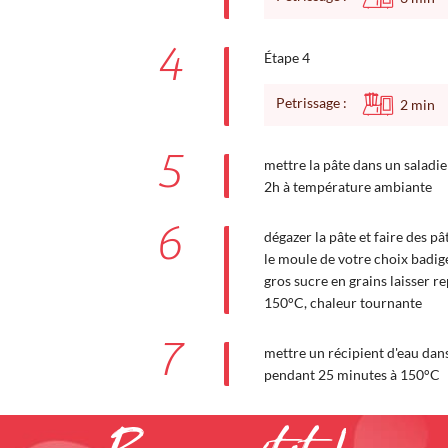
4
Étape 4
Petrissage :
2
min
5
mettre la pâte dans un saladie
2h à température ambiante
6
dégazer la pâte et faire des p
le moule de votre choix badig
gros sucre en grains laisser r
150°C, chaleur tournante
7
mettre un récipient d'eau dan
pendant 25 minutes à 150°C