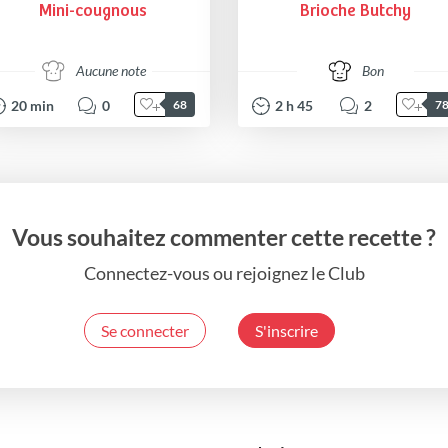
Mini-cougnous
Brioche Butchy
Aucune note
Bon
20
min
0
2
h
45
2
68
7
Vous souhaitez commenter cette recette ?
Connectez-vous ou rejoignez le Club
Se connecter
S'inscrire