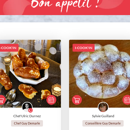
Bon appétit !
I-COOK'IN
I-COOK'IN
Chef Ulric Durnez
Sylvie Guilland
Chef Guy Demarle
Conseillère Guy Demarle