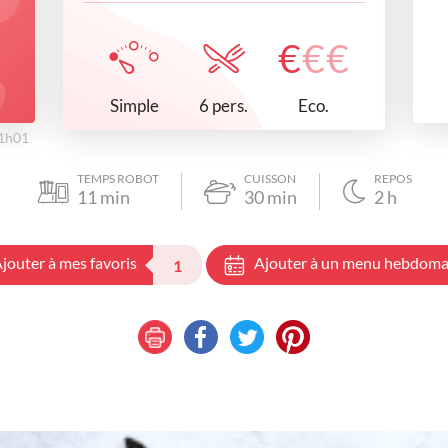
€
€
€
Simple
Eco.
6 pers.
11h01
TEMPS ROBOT
CUISSON
REPOS
11
min
30
min
2
h
jouter à mes favoris
Ajouter à un menu hebdoma
1