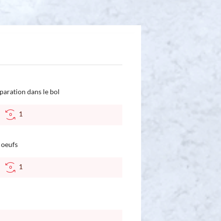
réparation dans le bol
C
1
s oeufs
C
1