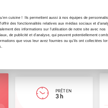
Canofea
Borealia
urmande
LE MAG
LA BOUTIQUE
RECETTES
u'en cuisine ! Ils permettent aussi à nos équipes de personnalis
brioche butchy gourmande
offrir des fonctionnalités relatives aux médias sociaux et d'anal
lement des informations sur l'utilisation de notre site avec nos
boulangerie
Petit déjeuner
aux, de publicité et d'analyse, qui peuvent potentiellement comb
ormations que vous leur avez fournies ou qu'ils ont collectées lor
s.
caro-1981
PRÊT EN
3
h