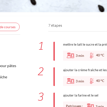
7 étapes
 de courses
1
mettre le lait le sucre et la p
40 °
3
min
pour pâtes
2
ajouter la crème fraîche et le
aîche
40 °
3
min
3
ajouter la farine et le sel
Petrissage :
3
min