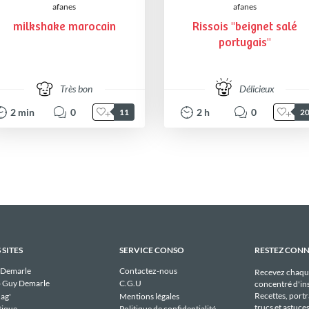
afanes
afanes
milkshake marocain
Rissois "beignet salé
portugais"
Très bon
Délicieux
2
min
0
2
h
0
11
2
 SITES
SERVICE CONSO
RESTEZ CON
 Demarle
Contactez-nous
Recevez chaqu
 Guy Demarle
C.G.U
concentré d'ins
Recettes, portra
ag'
Mentions légales
trucs et astuce
tique
Politique de confidentialité