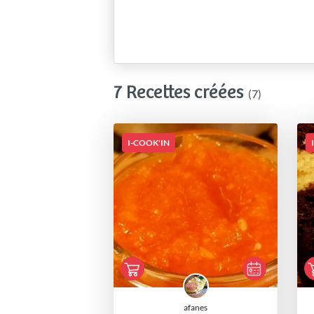
7 Recettes créées
(7)
I-COOK'IN
afanes