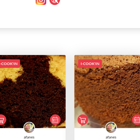
I-COOK'IN
I-COOK'IN
afanes
afanes