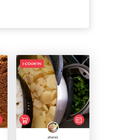
I-COOK'IN
afanes