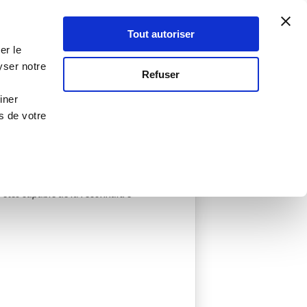
Atelier Culinaire
Le métier
Guy Demarle
Tout autoriser
Se connecter
S'inscrire
er le
yser notre
Refuser
iner
s de votre
éées
0 Menu créé
 créatrice de souvenirs, j'aime 
êtes capable de la reconnaître 