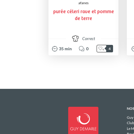
afanes
purée céleri rave et pomme
de terre
Correct
35
min
0
4
NOS
Guy
Club
Le M
Bou