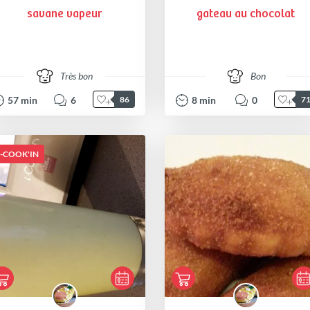
savane vapeur
gateau au chocolat
Très bon
Bon
57
min
6
8
min
0
86
7
I-COOK'IN