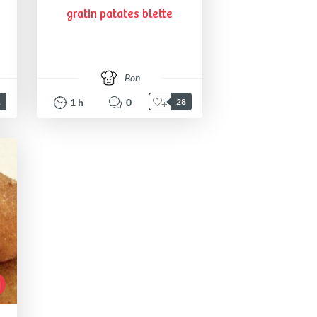
gratin patates blette
Bon
1
h
0
1
28