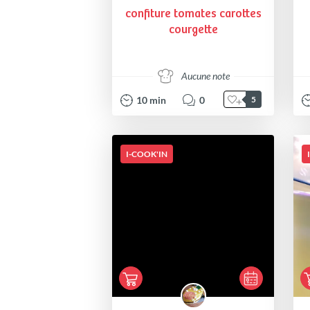
confiture tomates carottes
courgette
Aucune note
10
min
0
5
I-COOK'IN