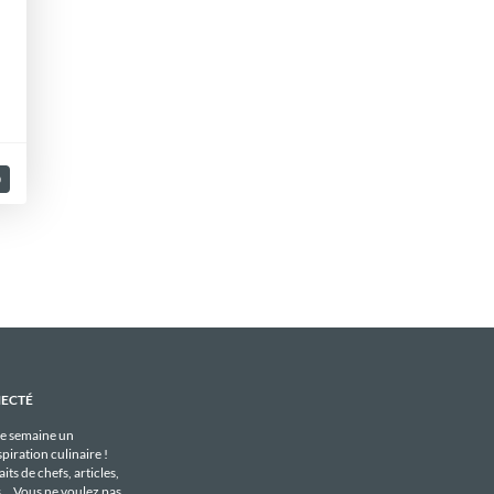
0
NECTÉ
e semaine un
piration culinaire !
its de chefs, articles,
s... Vous ne voulez pas