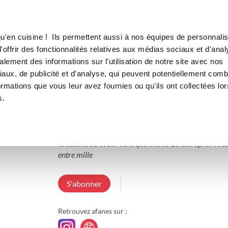
Canofea
Borealia
LE MAG
LA BOUTIQUE
RECETTES
u'en cuisine ! Ils permettent aussi à nos équipes de personnalis
offrir des fonctionnalités relatives aux médias sociaux et d'anal
lement des informations sur l'utilisation de notre site avec nos
aux, de publicité et d'analyse, qui peuvent potentiellement comb
afanes
ormations que vous leur avez fournies ou qu'ils ont collectées lor
s.
3 Abonnements
0 Abonné
7 Recettes cr
la curiosité en cuisine est pour moi essentielle elle est
la cuisine du coeur celle que même 10 ans après vous 
entre mille 
S'abonner
Retrouvez afanes sur :