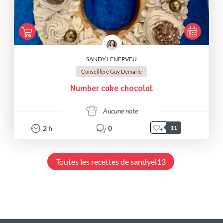
SANDY LENEPVEU
Conseillère Guy Demarle
Number cake chocolat
Aucune note
2
h
0
11
Toutes les recettes de sandyel13