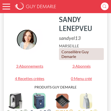
Accueil
sandyel13
SANDY
LENEPVEU
sandyel13
MARSEILLE
Conseillère Guy
Demarle
3 Abonnements
3 Abonnés
4 Recettes créées
0 Menu créé
PRODUITS GUY DEMARLE