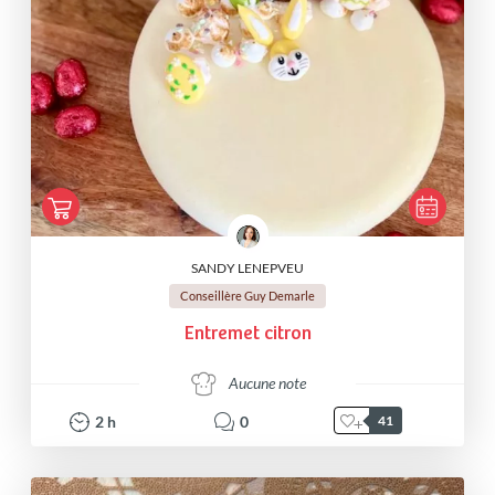
SANDY LENEPVEU
Conseillère Guy Demarle
Entremet citron
Aucune note
2
h
0
41