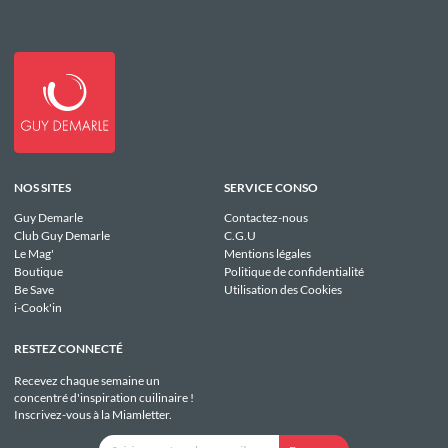
NOS SITES
SERVICE CONSO
Guy Demarle
Contactez-nous
Club Guy Demarle
C.G.U
Le Mag'
Mentions légales
Boutique
Politique de confidentialité
Be Save
Utilisation des Cookies
i-Cook'in
RESTEZ CONNECTÉ
Recevez chaque semaine un
concentré d'inspiration cuilinaire !
Inscrivez-vous à la Miamletter.