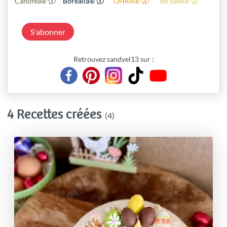
Canofea®
Borealia®
OHRA®
Be Save®
S'abonner
Retrouvez sandyel13 sur :
4 Recettes créées
(4)