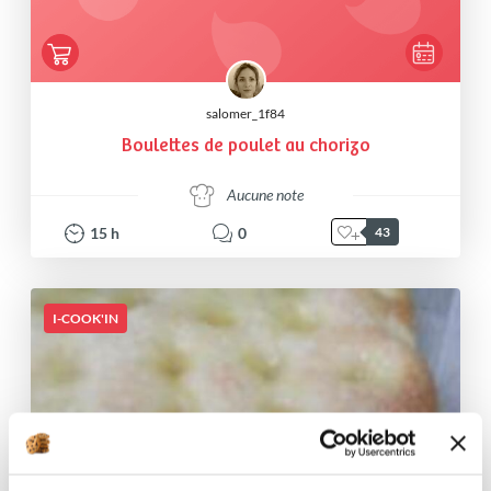
salomer_1f84
Boulettes de poulet au chorizo
Aucune note
15
h
0
43
I-COOK'IN