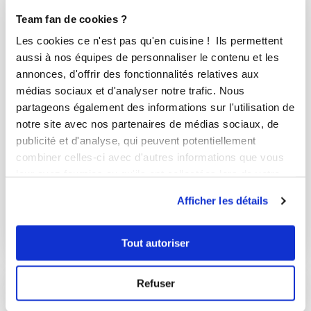
Team fan de cookies ?
Les cookies ce n'est pas qu'en cuisine ! Ils permettent
aussi à nos équipes de personnaliser le contenu et les
annonces, d'offrir des fonctionnalités relatives aux
médias sociaux et d'analyser notre trafic. Nous
partageons également des informations sur l'utilisation de
notre site avec nos partenaires de médias sociaux, de
publicité et d'analyse, qui peuvent potentiellement
combiner celles-ci avec d'autres informations que vous
salomer_1f84
leur avez fournies ou qu'ils ont collectées lors de votre
Tarte au sucre
utilisation de leurs services.
Afficher les détails
Très bon
10
min
2
182
Tout autoriser
Refuser
I-COOK'IN