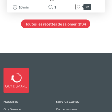
10
min
1
22
Toutes les recettes de salomer_1f84
NOS SITES
SERVICE CONSO
Guy Demarle
Contactez-nous