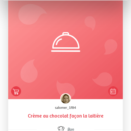
salomer_1f84
Crème au chocolat façon la laitière
Bon