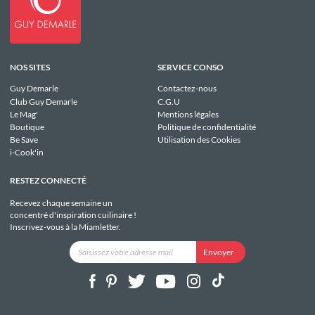
NOS SITES
SERVICE CONSO
Guy Demarle
Contactez-nous
Club Guy Demarle
C.G.U
Le Mag'
Mentions légales
Boutique
Politique de confidentialité
Be Save
Utilisation des Cookies
i-Cook'in
RESTEZ CONNECTÉ
Recevez chaque semaine un
concentré d'inspiration cuilinaire !
Inscrivez-vous à la Miamletter.