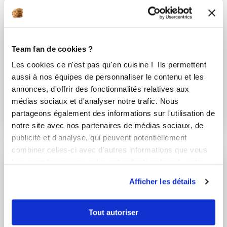
Team fan de cookies ?
Chef Laurent Deregnaucourt
Les cookies ce n'est pas qu'en cuisine ! Ils permettent
Chef Guy Demarle
aussi à nos équipes de personnaliser le contenu et les
Bûche de Noël au café
annonces, d'offrir des fonctionnalités relatives aux
médias sociaux et d'analyser notre trafic. Nous
Très bon
partageons également des informations sur l'utilisation de
30
min
3
463
notre site avec nos partenaires de médias sociaux, de
publicité et d'analyse, qui peuvent potentiellement
combiner celles-ci avec d'autres informations que vous
leur avez fournies ou qu'ils ont collectées lors de votre
utilisation de leurs services.
Afficher les détails
Tout autoriser