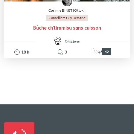
Corinne BINET (Ottoki)
Conseillère Guy Demarle
Bûche ch'tiramisu sans cuisson
Délicieux
18
h
3
42