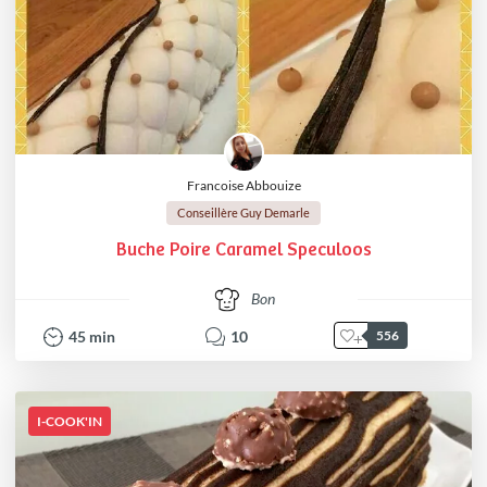
Francoise Abbouize
Conseillère Guy Demarle
Buche Poire Caramel Speculoos
Bon
45
min
10
556
I-COOK'IN