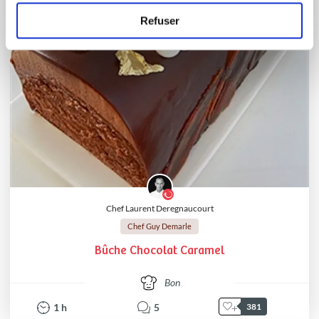
Refuser
Chef Laurent Deregnaucourt
Chef Guy Demarle
Bûche Chocolat Caramel
Bon
1
h
5
381