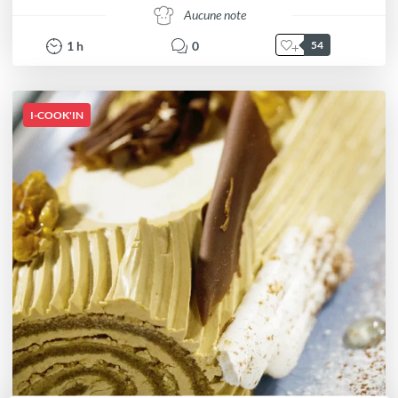
Aucune note
1
h
0
54
I-COOK'IN