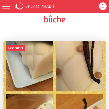
Accueil
fabulouscuisine86
Listes de favoris
bûche
bûche
I-COOK'IN