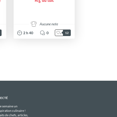
e
Riz au lait
Aucune note
2
h
40
0
12
NECTÉ
e semaine un
piration culinaire !
its de chefs, articles,