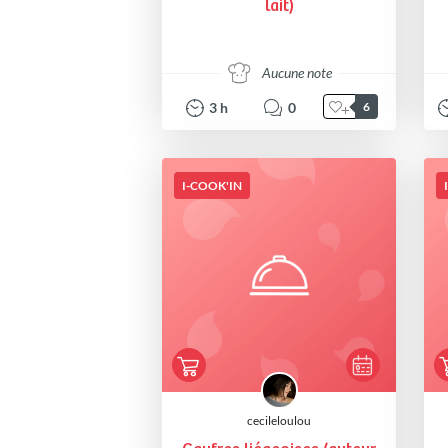
lait)
Aucune note
3
h
0
6
I-COOK'IN
cecileloulou