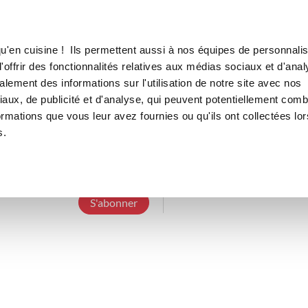
Canofea
Borealia
LE MAG
LA BOUTIQUE
RECETTES
u'en cuisine ! Ils permettent aussi à nos équipes de personnalis
offrir des fonctionnalités relatives aux médias sociaux et d'anal
lement des informations sur l'utilisation de notre site avec nos
aux, de publicité et d'analyse, qui peuvent potentiellement comb
cecileloulou
ormations que vous leur avez fournies ou qu'ils ont collectées lor
s.
10 Abonnements
5 Abonnés
14 Recette
S'abonner