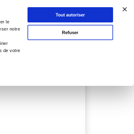
Atelier Culinaire
Le métier
Guy Demarle
Tout autoriser
Se connecter
S'inscrire
er le
yser notre
Refuser
iner
s de votre
s créées
0 Menu créé