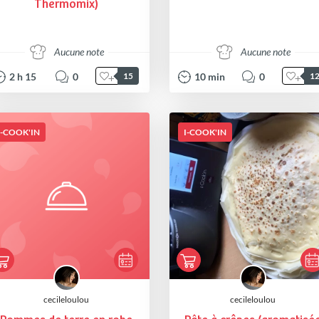
Thermomix)
Aucune note
Aucune note
2
h
15
0
10
min
0
15
1
I-COOK'IN
I-COOK'IN
cecileloulou
cecileloulou