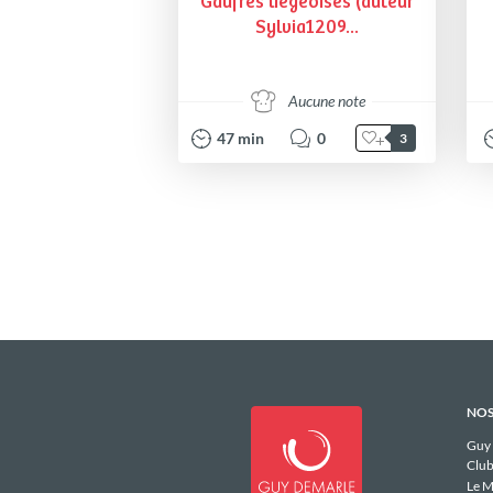
Gaufres liégeoises (auteur
Sylvia1209...
Aucune note
47
min
0
3
NOS
Guy
Club
Le M