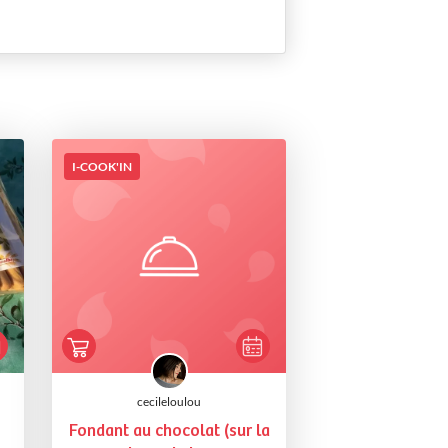
I-COOK'IN
cecileloulou
Fondant au chocolat (sur la