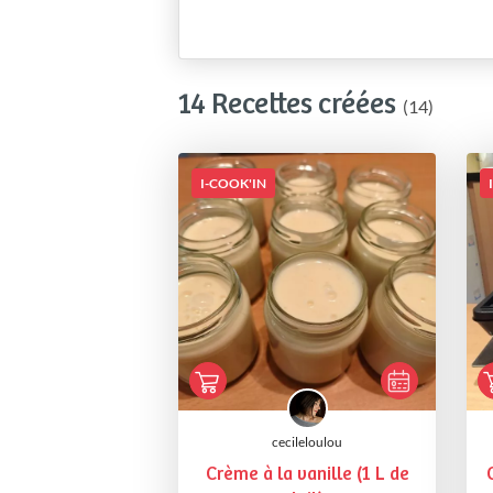
14 Recettes créées
(14)
I-COOK'IN
cecileloulou
Crème à la vanille (1 L de