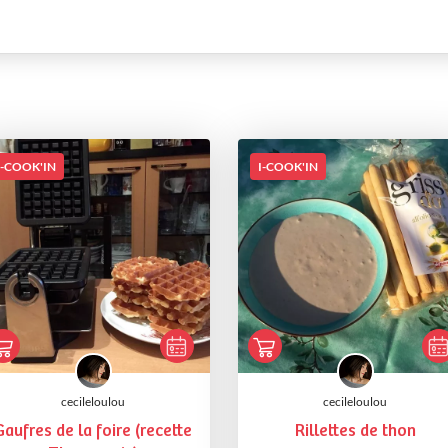
I-COOK'IN
I-COOK'IN
cecileloulou
cecileloulou
Gaufres de la foire (recette
Rillettes de thon