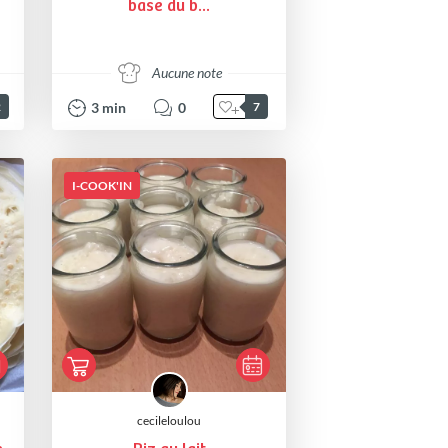
base du b...
Aucune note
3
min
0
2
7
I-COOK'IN
cecileloulou