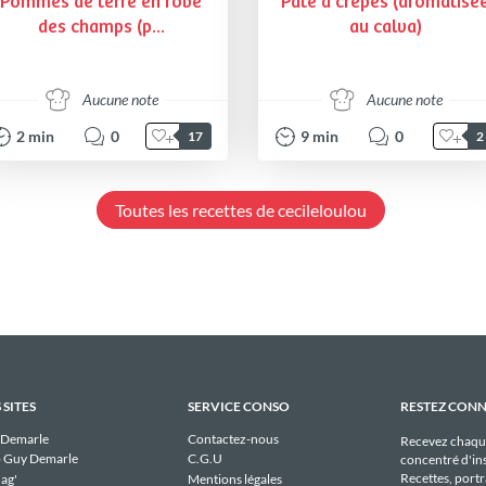
Pommes de terre en robe
Pâte à crêpes (aromatisé
des champs (p...
au calva)
Aucune note
Aucune note
2
min
0
9
min
0
17
2
Toutes les recettes de cecileloulou
 SITES
SERVICE CONSO
RESTEZ CON
 Demarle
Contactez-nous
Recevez chaqu
 Guy Demarle
C.G.U
concentré d'ins
Recettes, portra
ag'
Mentions légales