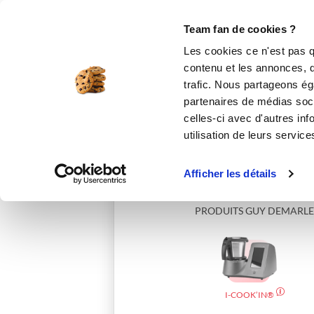
Le Club
i-Cook'in
Be Save
Boutique
Accueil
cecileloulou
Team fan de cookies ?
Les cookies ce n'est pas q
contenu et les annonces, d'
trafic. Nous partageons éga
partenaires de médias soci
celles-ci avec d'autres inf
utilisation de leurs service
Afficher les détails
PRODUITS GUY DEMARLE
I-COOK’IN®