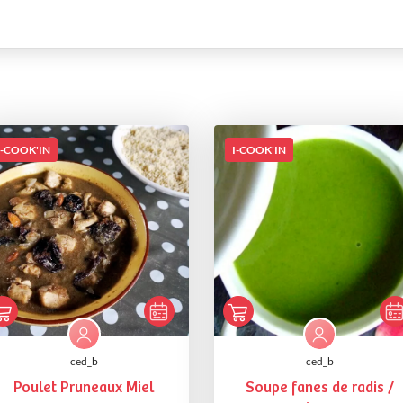
I-COOK'IN
I-COOK'IN
ced_b
ced_b
Poulet Pruneaux Miel
Soupe fanes de radis /