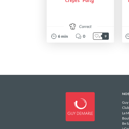
Crêpes "Party"
Correct
6
min
0
9
NOS
Guy
Club
Le M
Bou
Be S
i-Co