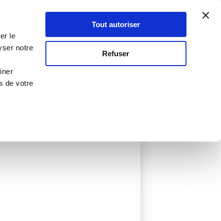
Atelier Culinaire
Le métier
Guy Demarle
Tout autoriser
Se connecter
S'inscrire
er le
yser notre
Refuser
iner
s de votre
éées
0 Menu créé