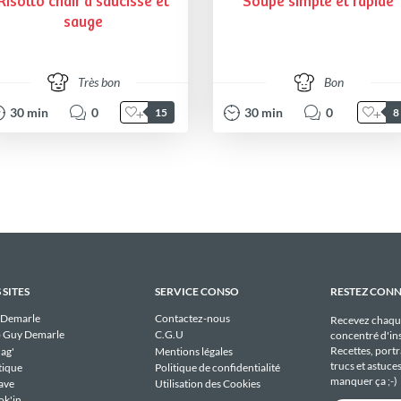
Risotto chair à saucisse et
Soupe simple et rapide
sauge
Très bon
Bon
30
min
0
30
min
0
15
8
 SITES
SERVICE CONSO
RESTEZ CON
 Demarle
Contactez-nous
Recevez chaqu
 Guy Demarle
C.G.U
concentré d'ins
Recettes, portra
ag'
Mentions légales
trucs et astuce
tique
Politique de confidentialité
manquer ça ;-)
ave
Utilisation des Cookies
ok'in