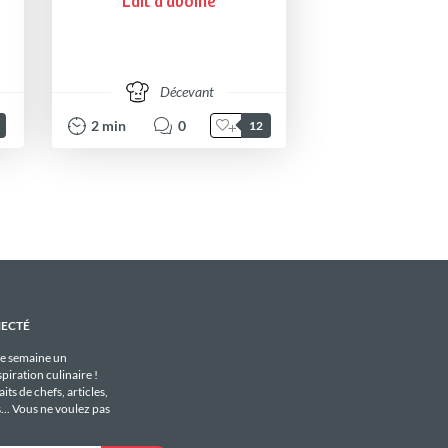
Lait d'avoine
Décevant
2
min
0
12
NECTÉ
e semaine un
piration culinaire !
its de chefs, articles,
s... Vous ne voulez pas