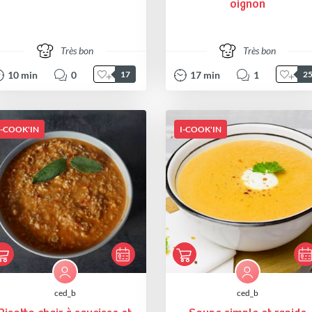
oignon
Très bon
Très bon
10
min
0
17
min
1
17
2
I-COOK'IN
I-COOK'IN
ced_b
ced_b