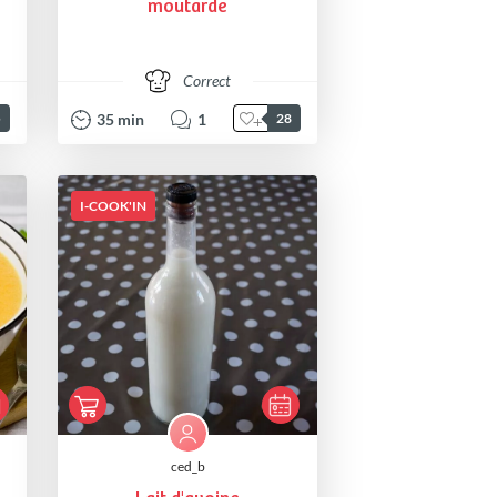
moutarde
Correct
35
min
1
5
28
I-COOK'IN
ced_b