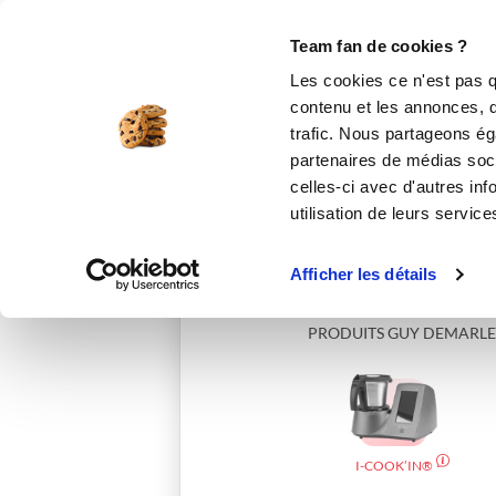
Le Club
i-Cook'in
Be Save
Boutique
Accueil
ced_b
Team fan de cookies ?
Les cookies ce n'est pas q
contenu et les annonces, d'
trafic. Nous partageons éga
partenaires de médias soci
celles-ci avec d'autres inf
utilisation de leurs service
Afficher les détails
PRODUITS GUY DEMARLE
I-COOK’IN®