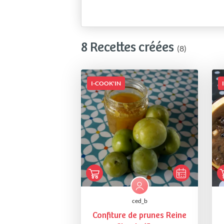
8 Recettes créées
(8)
I-COOK'IN
ced_b
Confiture de prunes Reine