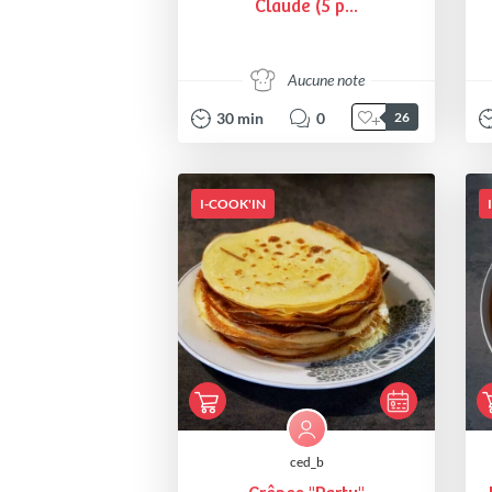
Claude (5 p...
Aucune note
30
min
0
26
I-COOK'IN
ced_b