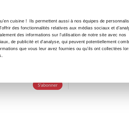
Canofea
Borealia
LE MAG
LA BOUTIQUE
RECETTES
u'en cuisine ! Ils permettent aussi à nos équipes de personnalis
offrir des fonctionnalités relatives aux médias sociaux et d'anal
lement des informations sur l'utilisation de notre site avec nos
aux, de publicité et d'analyse, qui peuvent potentiellement comb
ced_b
ormations que vous leur avez fournies ou qu'ils ont collectées lor
s.
3 Abonnements
0 Abonné
8 Recettes cr
S'abonner