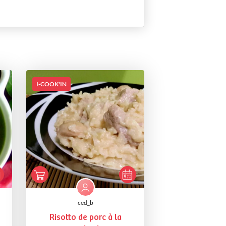
I-COOK'IN
ced_b
Risotto de porc à la