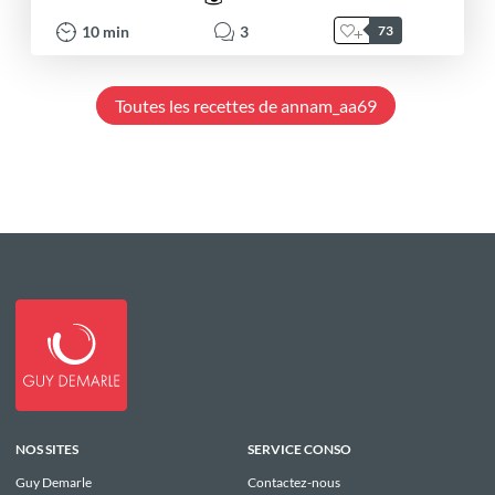
10
min
3
73
Toutes les recettes de annam_aa69
NOS SITES
SERVICE CONSO
Guy Demarle
Contactez-nous