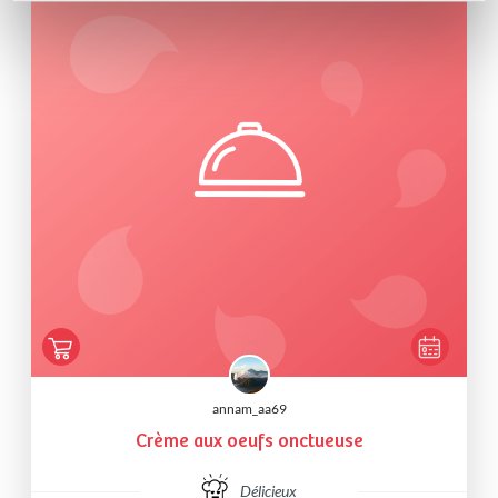
annam_aa69
Crème aux oeufs onctueuse
Délicieux