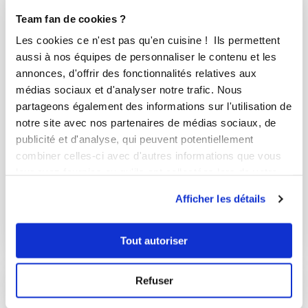
Team fan de cookies ?
Les cookies ce n'est pas qu'en cuisine ! Ils permettent
aussi à nos équipes de personnaliser le contenu et les
annonces, d'offrir des fonctionnalités relatives aux
médias sociaux et d'analyser notre trafic. Nous
partageons également des informations sur l'utilisation de
notre site avec nos partenaires de médias sociaux, de
publicité et d'analyse, qui peuvent potentiellement
combiner celles-ci avec d'autres informations que vous
annam_aa69
leur avez fournies ou qu'ils ont collectées lors de votre
Mango sticky rice - Thai
utilisation de leurs services.
Afficher les détails
Correct
30
min
0
7
Tout autoriser
Refuser
I-COOK'IN