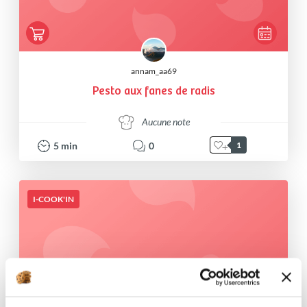
annam_aa69
Pesto aux fanes de radis
Aucune note
5
min
0
1
I-COOK'IN