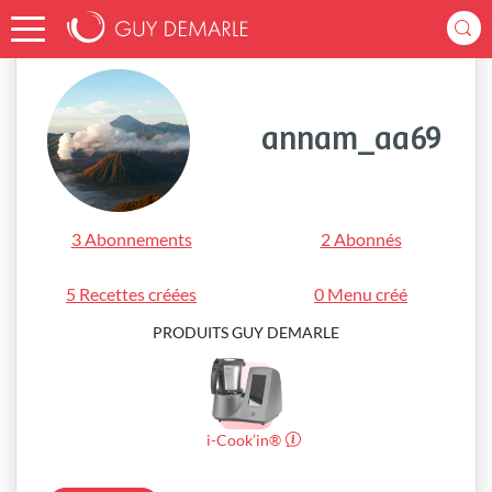
Accueil
annam_aa69
annam_aa69
3 Abonnements
2 Abonnés
5 Recettes créées
0 Menu créé
PRODUITS GUY DEMARLE
i-Cook’in®