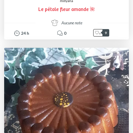
millyana
Le pétale fleur amande 🌺
Aucune note
24
h
0
9