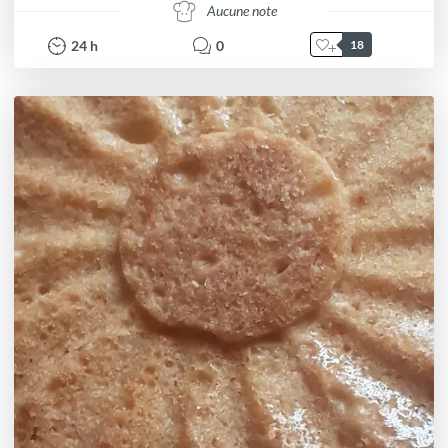
Aucune note
24
h
0
18