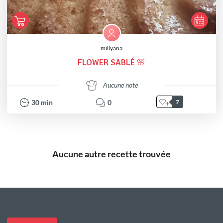
millyana
FLOWER SABLÉ 🌸
Aucune note
30
min
0
7
Aucune autre recette trouvée