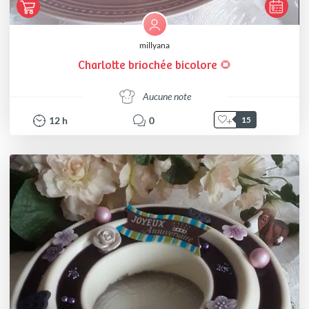
millyana
Charlotte briochée bicolore 🌻
Aucune note
12
h
0
15