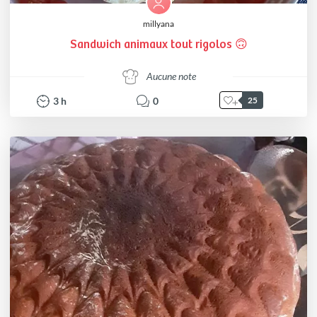
millyana
Sandwich animaux tout rigolos 🙃
Aucune note
3
h
0
25