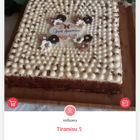
millyana
Tiramisu 🥄