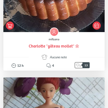
millyana
Charlotte "gâteau mollet" 🌼
Aucune note
12
h
4
13