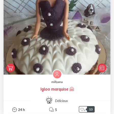
millyana
Igloo marquise 🤗
Délicieux
24
h
5
13