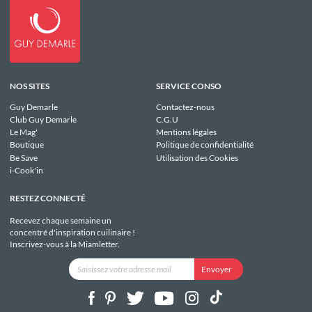
NOS SITES
SERVICE CONSO
Guy Demarle
Contactez-nous
Club Guy Demarle
C.G.U
Le Mag'
Mentions légales
Boutique
Politique de confidentialité
Be Save
Utilisation des Cookies
i-Cook'in
RESTEZ CONNECTÉ
Recevez chaque semaine un
concentré d'inspiration cuilinaire !
Inscrivez-vous à la Miamletter.