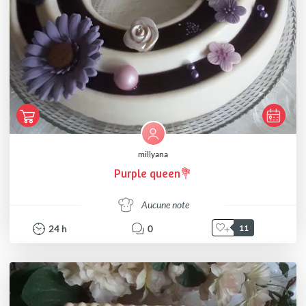
millyana
Purple queen💐
Aucune note
24
h
0
11