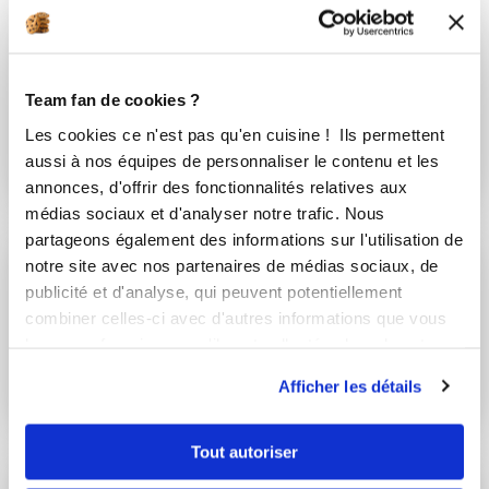
Stephanie Ollivier
Conseillère Guy Demarle
Tablettes Quinoa Lentilles Corail et ...
Team fan de cookies ?
Les cookies ce n'est pas qu'en cuisine ! Ils permettent
Aucune note
aussi à nos équipes de personnaliser le contenu et les
20
min
0
17
annonces, d'offrir des fonctionnalités relatives aux
médias sociaux et d'analyser notre trafic. Nous
partageons également des informations sur l'utilisation de
notre site avec nos partenaires de médias sociaux, de
tatalofe
publicité et d'analyse, qui peuvent potentiellement
combiner celles-ci avec d'autres informations que vous
pizza forme poisson
leur avez fournies ou qu'ils ont collectées lors de votre
Aucune note
utilisation de leurs services.
Afficher les détails
2
h
0
2
Tout autoriser