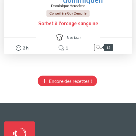
Dominique Heusdens
Conseillère Guy Demarle
Sorbet à l'orange sanguine
Très bon
2
h
1
15
Encore des recettes !