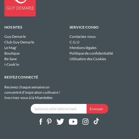
NOS SITES
SERVICE CONSO
Guy Demarle
Contactez-nous
Club Guy Demarle
C.G.U
Le Mag'
Mentions légales
Boutique
Politique de confidentialité
Be Save
Utilisation des Cookies
i-Cook'in
RESTEZ CONNECTÉ
Recevez chaque semaine un
concentré d'inspiration cuilinaire !
Inscrivez-vous à la Miamletter.