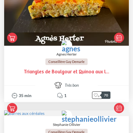
Agnes Herter
Conseillère Guy Demarle
Triangles de Boulgour et Quinoa aux l...
Très bon
35
min
1
70
Stephanie Ollivier
Conseillère Guy Demarle