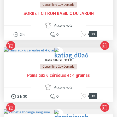
Conseillère Guy Demarle
SORBET CITRON BASILIC DU JARDIN
Aucune note
2
h
0
29
Katia GINGLINGER
Conseillère Guy Demarle
Pains aux 6 céréales et 4 graines
Aucune note
2
h
30
0
13