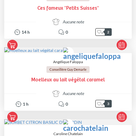
Ces fameux "Petits Suisses"
Aucune note
14
h
0
2
Angélique Faloppa
Conseillère Guy Demarle
Moelleux au lait végétal caramel
Aucune note
1
h
0
3
Caroline Chatelain