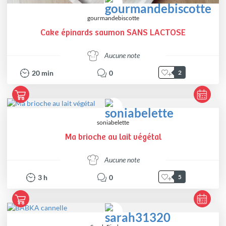
gourmandebiscotte
Cake épinards saumon SANS LACTOSE
Aucune note
20
min
0
2
soniabelette
Ma brioche au lait végétal
Aucune note
3
h
0
5