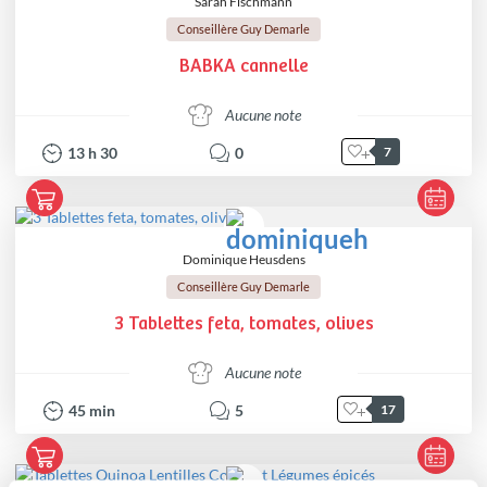
Sarah Fischmann
Conseillère Guy Demarle
BABKA cannelle
Aucune note
13
h
30
0
7
Dominique Heusdens
Conseillère Guy Demarle
3 Tablettes feta, tomates, olives
Aucune note
45
min
5
17