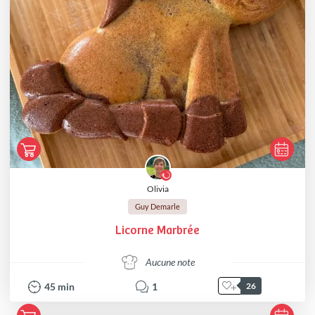
Olivia
Guy Demarle
Licorne Marbrée
Aucune note
45
min
1
26