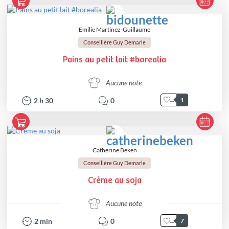
Emilie Martinez-Guillaume
Conseillère Guy Demarle
Pains au petit lait #borealia
Aucune note
2
h
30
0
1
Catherine Beken
Conseillère Guy Demarle
Crème au soja
Aucune note
2
min
0
7