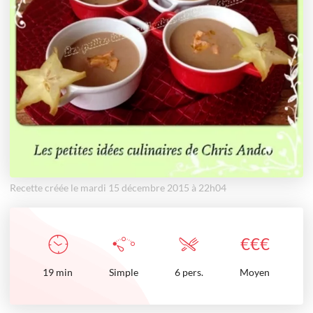
Recette créée le mardi 15 décembre 2015 à 22h04
€
€
€
19
min
Simple
6 pers.
Moyen