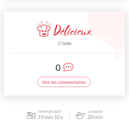
Délicieux
2 Notes
0
Voir les commentaires
TEMPS ROBOT
CUISSON
19
min
10
s
20
min