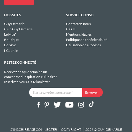
NOS SITES
SERVICE CONSO
Guy Demarle
Contactez-nous
Club Guy Demarle
C.G.U
Le Mag'
Mentions légales
Boutique
Politique de confidentialité
Be Save
Utilisation des Cookies
i-Cook'in
RESTEZ CONNECTÉ
Recevez chaque semaine un
concentré d'inspiration cuilinaire !
Inscrivez-vous à la Miamletter.
S'INSCRIRE / SE CONNECTER
COPYRIGHT
2026 © GUY DEMARLE