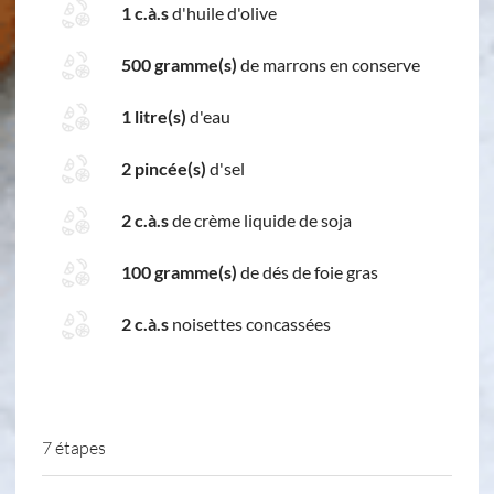
1 c.à.s
d'huile d'olive
500 gramme(s)
de marrons en conserve
1 litre(s)
d'eau
2 pincée(s)
d'sel
2 c.à.s
de crème liquide de soja
100 gramme(s)
de dés de foie gras
2 c.à.s
noisettes concassées
7 étapes