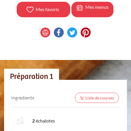
Mes menus
Mes favoris
Préparation 1
Ingredients
Liste de courses
2
échalotes