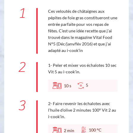
1
Ces veloutés de châtaignes aux
pépites de foie gras constitueront une
entrée parfaite pour vos repas de
fêtes. C'est une idée recette que j'ai
trouvé dans le magazine Vital Food
N°5 (Déc/janv/fév 2016) et que j'ai
adapté au i-cook'in
2
1- Peler et mixer vos échalotes 10 sec
Vit 5 au i-cook'in.
5
10
s
3
2- Faire revenir les échalotes avec
l'huile d'olive 2 minutes 100° Vit 2 au
i-cook'in.
100 °C
2
min