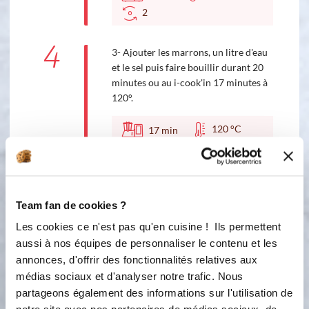
2
4
3- Ajouter les marrons, un litre d'eau
et le sel puis faire bouillir durant 20
minutes ou au i-cook'in 17 minutes à
120°.
120 °C
17
min
2
5
4- Ajouter la crème et mixer votre
velouté au mixer ou en appuyant 5
Team fan de cookies ?
fois 5 secondes sur la touche Turbo
Les cookies ce n'est pas qu'en cuisine ! Ils permettent
de votre i-cook'in.
aussi à nos équipes de personnaliser le contenu et les
annonces, d'offrir des fonctionnalités relatives aux
6
5- Verser vos veloutés dans des
médias sociaux et d'analyser notre trafic. Nous
assiettes puis ajouter les dés de foie
partageons également des informations sur l'utilisation de
gras qui vont cuire avec la chaleur.