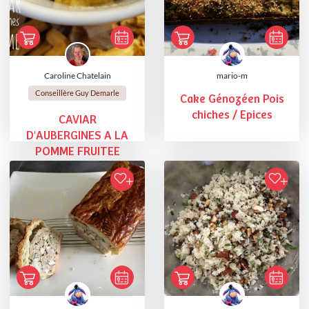
Caroline Chatelain
mario-m
Conseillère Guy Demarle
Cake Génozéen Pois
chiches / Epices
CAVIAR
D'AUBERGINES A LA
POMME FRUITEE