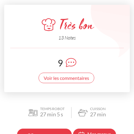
Très bon
13 Notes
9
Voir les commentaires
TEMPS ROBOT
CUISSON
27
min
5
s
27
min
Mes menus