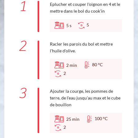
1
Eplucher et couper l'oignon en 4 et le
mettre dans le bol du cook'in
5
5
s
2
Racler les parois du bol et mettre
l'huile d'olive.
80 °C
2
min
2
3
Ajouter la courge, les pommes de
terre, de l'eau jusqu'au max et le cube
de bouillon
100 °C
25
min
2