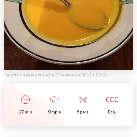
Recette créée le dimanche 27 septembre 2015 à 21h36
€
€
€
27
min
Simple
8 pers.
Eco.