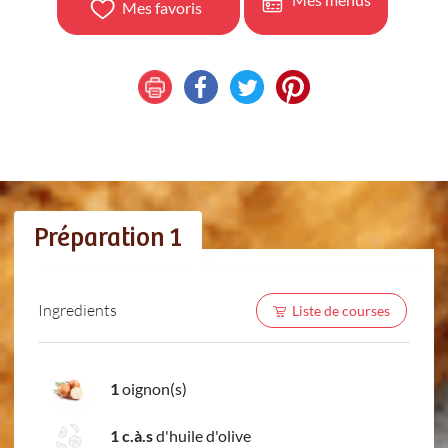
Mes favoris
Préparation 1
Ingredients
Liste de courses
1
oignon(s)
1 c.à.s
d'huile d'olive