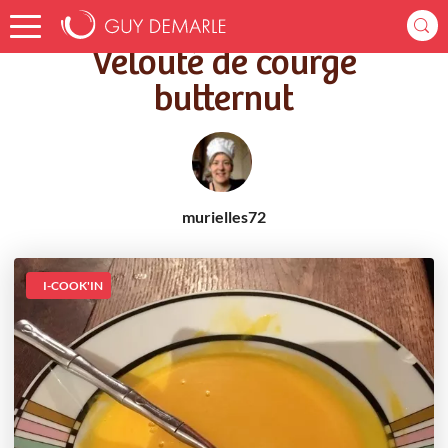
Accueil
Recettes
Velouté de courge butternut
Velouté de courge
butternut
murielles72
I-COOK'IN