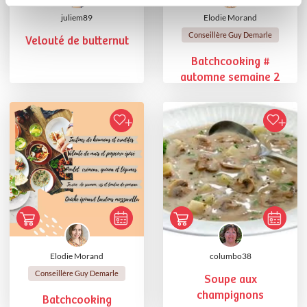
juliem89
Elodie Morand
Conseillère Guy Demarle
Velouté de butternut
Batchcooking #
automne semaine 2
Elodie Morand
columbo38
Conseillère Guy Demarle
Soupe aux
champignons
Batchcooking