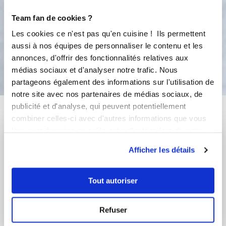
6
Servir avec des amandes effilées
Team fan de cookies ?
grillées.
Les cookies ce n'est pas qu'en cuisine ! Ils permettent
aussi à nos équipes de personnaliser le contenu et les
Bon appétit !
annonces, d'offrir des fonctionnalités relatives aux
médias sociaux et d'analyser notre trafic. Nous
partageons également des informations sur l'utilisation de
notre site avec nos partenaires de médias sociaux, de
publicité et d'analyse, qui peuvent potentiellement
Vous aimerez aussi ...
combiner celles-ci avec d'autres informations que vous
leur avez fournies ou qu'ils ont collectées lors de votre
utilisation de leurs services.
Afficher les détails
Tout autoriser
Refuser