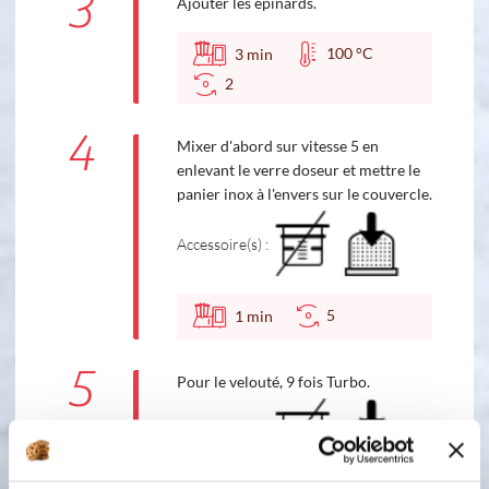
3
Ajouter les épinards.
100 °C
3
min
2
4
Mixer d'abord sur vitesse 5 en
enlevant le verre doseur et mettre le
panier inox à l'envers sur le couvercle.
Accessoire(s) :
5
1
min
5
Pour le velouté, 9 fois Turbo.
Accessoire(s) :