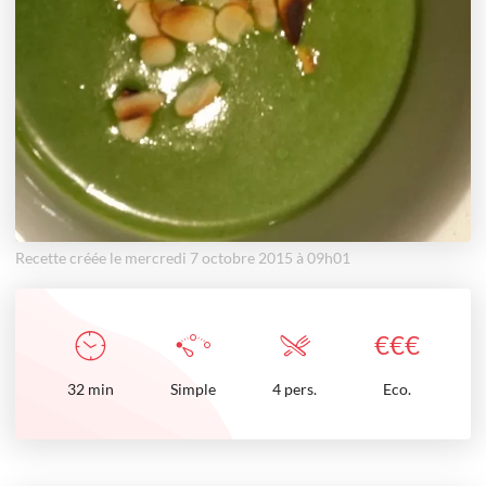
Recette créée le mercredi 7 octobre 2015 à 09h01
€
€
€
32
min
Simple
4 pers.
Eco.