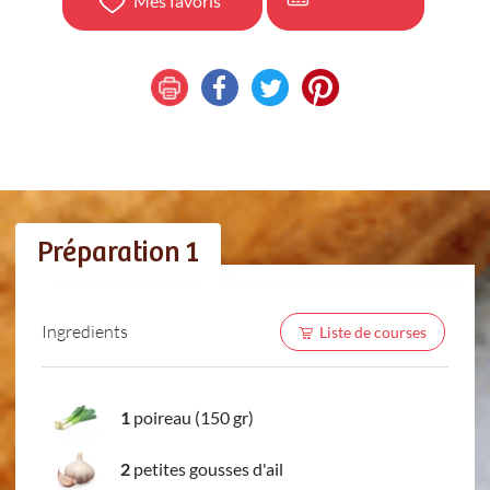
Mes favoris
Préparation 1
Ingredients
Liste de courses
1
poireau (150 gr)
2
petites gousses d'ail