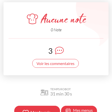
Aucune note
0 Note
3
Voir les commentaires
TEMPS ROBOT
31
min
30
s
Mes menus