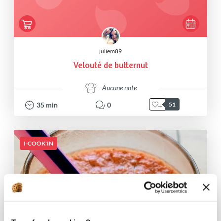
juliem89
Velouté de butternut
Aucune note
35
min
0
51
I-COOK'IN