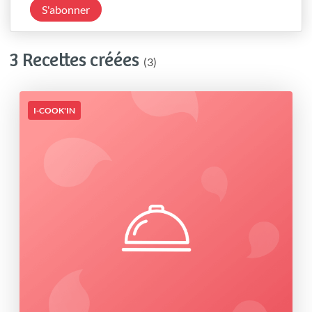
S'abonner
3 Recettes créées
(3)
I-COOK'IN