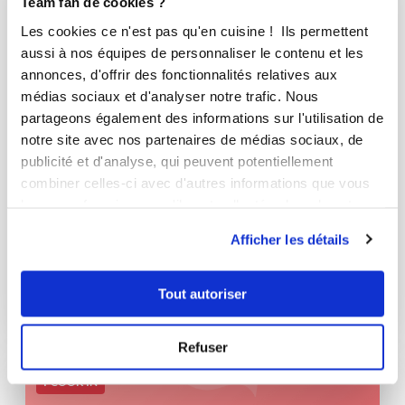
Team fan de cookies ?
Les cookies ce n'est pas qu'en cuisine ! Ils permettent
aussi à nos équipes de personnaliser le contenu et les
annonces, d'offrir des fonctionnalités relatives aux
médias sociaux et d'analyser notre trafic. Nous
partageons également des informations sur l'utilisation de
notre site avec nos partenaires de médias sociaux, de
publicité et d'analyse, qui peuvent potentiellement
combiner celles-ci avec d'autres informations que vous
leur avez fournies ou qu'ils ont collectées lors de votre
juliem89
utilisation de leurs services.
Afficher les détails
Gaspacho Tomates Basilic
Délicieux
Tout autoriser
10
min
0
26
Refuser
I-COOK'IN