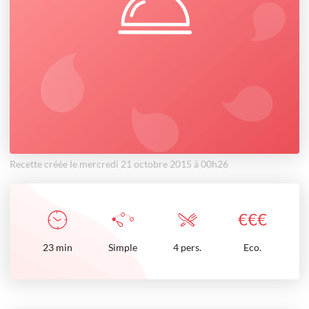
Recette créée le mercredi 21 octobre 2015 à 00h26
€
€
€
23
min
Simple
4 pers.
Eco.