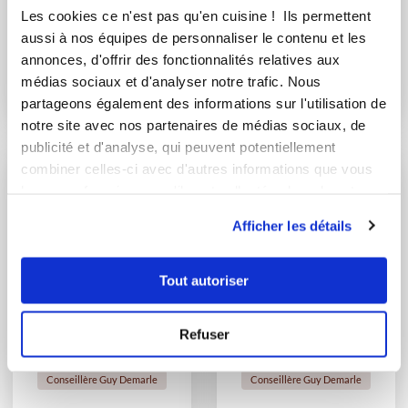
Les cookies ce n'est pas qu'en cuisine ! Ils permettent
aussi à nos équipes de personnaliser le contenu et les
Chef Ulric Durnez
Chef Ulric Durnez
annonces, d'offrir des fonctionnalités relatives aux
Chef Guy Demarle
Chef Guy Demarle
médias sociaux et d'analyser notre trafic. Nous
Chapon farci au foie
Filets d'églefin à
partageons également des informations sur l'utilisation de
gras et aux mori...
l'oseille
notre site avec nos partenaires de médias sociaux, de
publicité et d'analyse, qui peuvent potentiellement
combiner celles-ci avec d'autres informations que vous
leur avez fournies ou qu'ils ont collectées lors de votre
utilisation de leurs services.
Afficher les détails
Tout autoriser
Refuser
Marie Pierre MOREL
Agnes Moyere
Conseillère Guy Demarle
Conseillère Guy Demarle