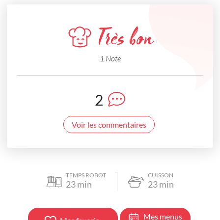
Très bon
1 Note
2
Voir les commentaires
TEMPS ROBOT
CUISSON
23
min
23
min
Mes menus