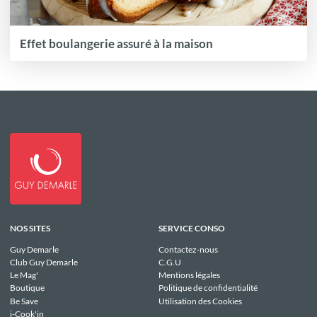
Effet boulangerie assuré à la maison
NOS SITES
SERVICE CONSO
Guy Demarle
Contactez-nous
Club Guy Demarle
C.G.U
Le Mag'
Mentions légales
Boutique
Politique de confidentialité
Be Save
Utilisation des Cookies
i-Cook'in