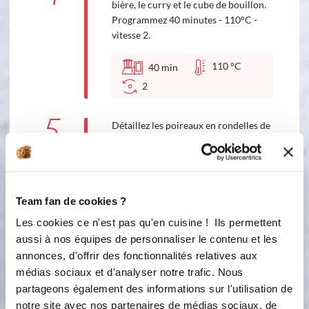
bière, le curry et le cube de bouillon.
Programmez 40 minutes - 110°C -
vitesse 2.
110 °C
40
min
2
5
Détaillez les poireaux en rondelles de
1,5 cm en ne conservant que 8 cm de
vert. Ajoutez-les dans le bol ainsi que
la crème. Programmez 20 minutes -
110°C - vitesse 2.
Team fan de cookies ?
110 °C
20
min
Les cookies ce n'est pas qu'en cuisine ! Ils permettent
2
aussi à nos équipes de personnaliser le contenu et les
annonces, d'offrir des fonctionnalités relatives aux
6
médias sociaux et d'analyser notre trafic. Nous
Rectifiez l'assaisonnement si besoin.
partageons également des informations sur l'utilisation de
notre site avec nos partenaires de médias sociaux, de