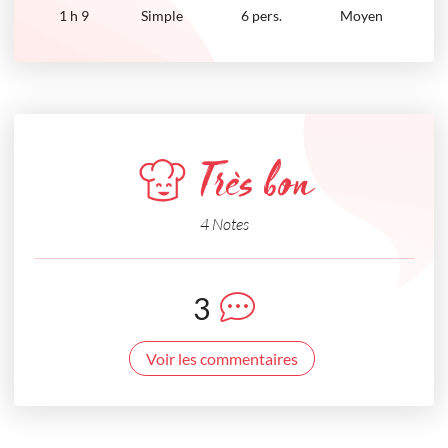
1
h
9
Simple
6 pers.
Moyen
Très bon
4 Notes
3
Voir les commentaires