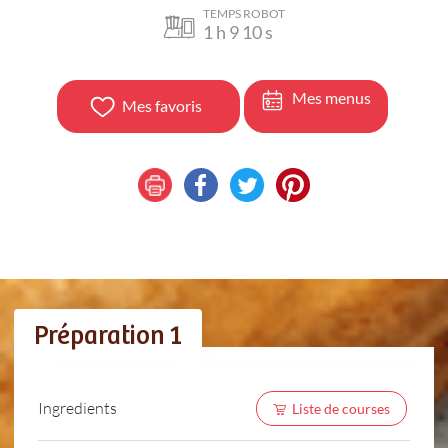
TEMPS ROBOT
1
h
9 10
s
Mes menus
Mes favoris
Préparation 1
Ingredients
Liste de courses