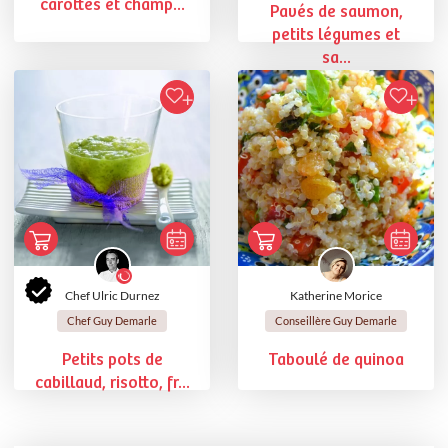
carottes et champ...
Pavés de saumon,
petits légumes et
sa...
Chef Ulric Durnez
Katherine Morice
Chef Guy Demarle
Conseillère Guy Demarle
Petits pots de
Taboulé de quinoa
cabillaud, risotto, fr...