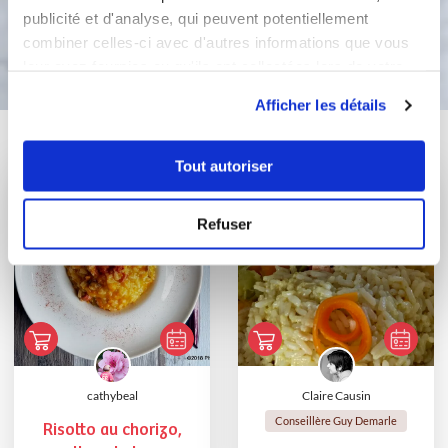
publicité et d'analyse, qui peuvent potentiellement
Bon appétit !
combiner celles-ci avec d'autres informations que vous
leur avez fournies ou qu'ils ont collectées lors de votre
utilisation de leurs services.
Afficher les détails
Vous aimerez aussi ...
Tout autoriser
Refuser
cathybeal
Claire Causin
Conseillère Guy Demarle
Risotto au chorizo,