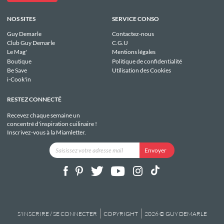
NOS SITES
SERVICE CONSO
Guy Demarle
Contactez-nous
Club Guy Demarle
C.G.U
Le Mag'
Mentions légales
Boutique
Politique de confidentialité
Be Save
Utilisation des Cookies
i-Cook'in
RESTEZ CONNECTÉ
Recevez chaque semaine un
concentré d'inspiration cuilinaire !
Inscrivez-vous à la Miamletter.
S'INSCRIRE / SE CONNECTER
COPYRIGHT
2026 © GUY DEMARLE