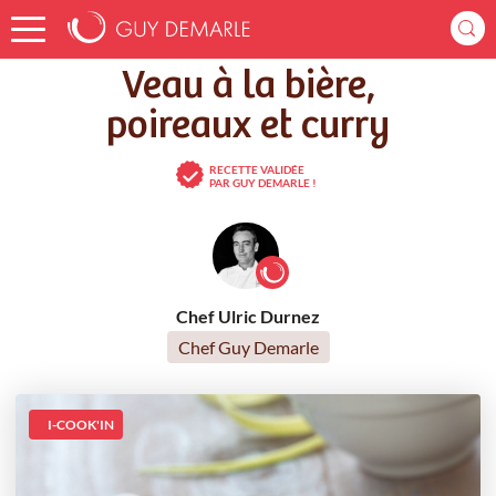
Accueil
Recettes
Veau à la bière, poireaux et curry
Veau à la bière,
poireaux et curry
RECETTE VALIDÉE
PAR GUY DEMARLE !
Chef Ulric Durnez
Chef Guy Demarle
I-COOK'IN