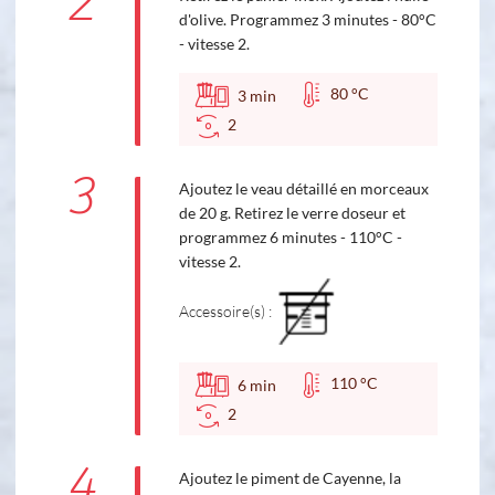
2
d'olive. Programmez 3 minutes - 80°C
- vitesse 2.
80 °C
3
min
2
3
Ajoutez le veau détaillé en morceaux
de 20 g. Retirez le verre doseur et
programmez 6 minutes - 110°C -
vitesse 2.
Accessoire(s) :
110 °C
6
min
2
4
Ajoutez le piment de Cayenne, la