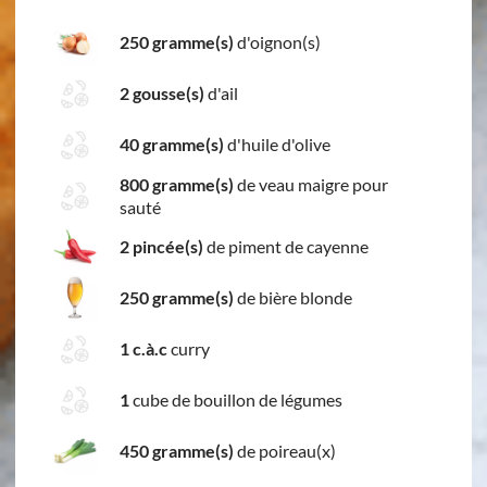
250 gramme(s)
d'oignon(s)
2 gousse(s)
d'ail
40 gramme(s)
d'huile d'olive
800 gramme(s)
de veau maigre pour
sauté
2 pincée(s)
de piment de cayenne
250 gramme(s)
de bière blonde
1 c.à.c
curry
1
cube de bouillon de légumes
450 gramme(s)
de poireau(x)