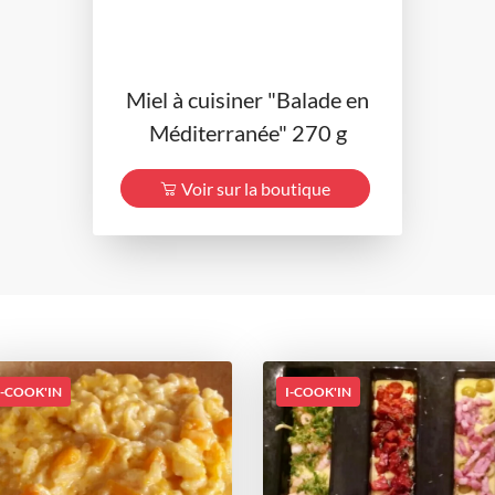
Miel à cuisiner "Balade en
Méditerranée" 270 g
Voir sur la boutique
I-COOK'IN
I-COOK'IN