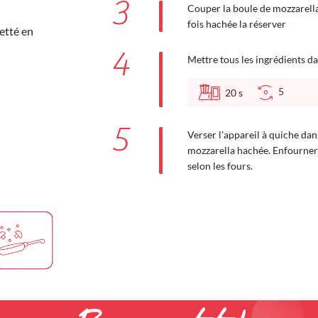
3
Couper la boule de mozzarella
fois hachée la réserver
etté en
4
Mettre tous les ingrédients da
5
20
s
5
Verser l'appareil à quiche da
mozzarella hachée. Enfourner 
selon les fours.