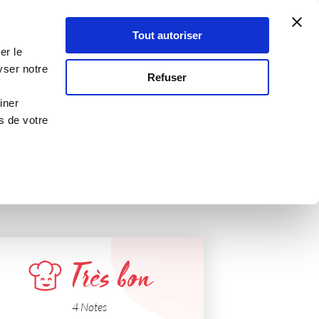
Atelier Culinaire
Le métier
Guy Demarle
Tout autoriser
Se connecter
S'inscrire
er le
lla
yser notre
Refuser
iner
s de votre
Très bon
4 Notes