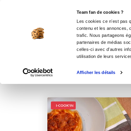
Le Club
i-Cook'in
Be Save
Boutique
Accueil
Recettes
Tartelettes thon to
Team fan de cookies ?
Les cookies ce n'est pas q
Ta
contenu et les annonces, d'
trafic. Nous partageons éga
partenaires de médias soci
celles-ci avec d'autres inf
utilisation de leurs service
Afficher les détails
I-COOK'IN