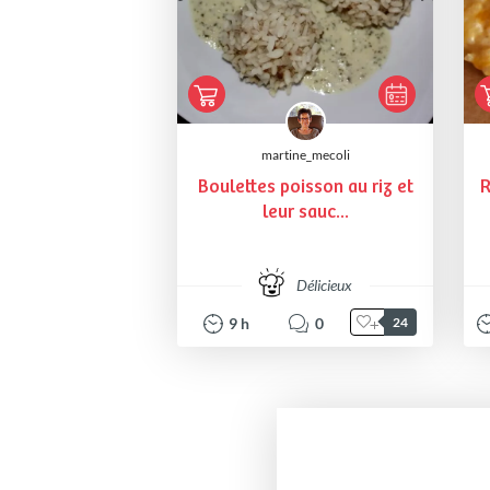
martine_mecoli
Boulettes poisson au riz et
leur sauc...
Délicieux
9
h
0
24