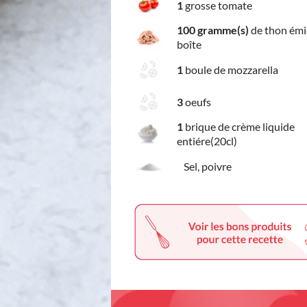
1
grosse tomate
100 gramme(s)
de thon émi
boîte
1
boule de mozzarella
3
oeufs
1
brique de crème liquide
entiére(20cl)
Sel, poivre