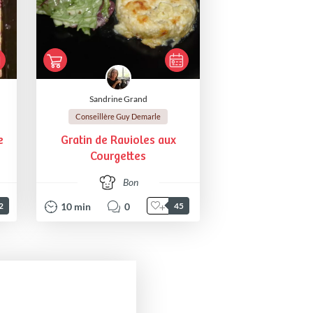
Sandrine Grand
Conseillère Guy Demarle
e
Gratin de Ravioles aux
Courgettes
Bon
10
min
0
2
45