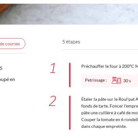
5 étapes
 de courses
1
Préchauffer le four à 200°C Me
55
oupé en
Petrissage :
30
s
2
Étaler la pâte sur le Roul'pat
fonds de tarte. Foncer l'empr
pâte une cuillère à café de m
Couper la tomate en 6 rondell
dans chaque empreinte.