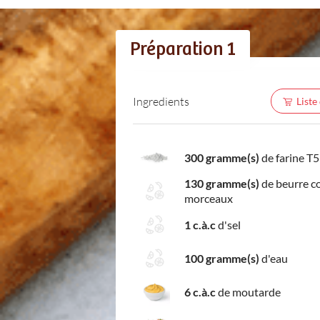
Préparation 1
Ingredients
Liste
300 gramme(s)
de farine T
130 gramme(s)
de beurre c
morceaux
1 c.à.c
d'sel
100 gramme(s)
d'eau
6 c.à.c
de moutarde