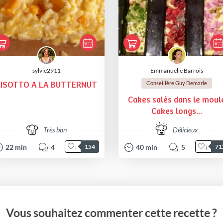
sylvie2911
Emmanuelle Barrois
Conseillère Guy Demarle
RISOTTO A LA BUTTERNUT
Cakes salés dans le moul
Cakes longs...
Très bon
Délicieux
22
min
4
40
min
5
154
71
Vous souhaitez commenter cette recette ?