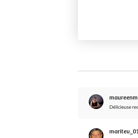
maureenm
Délicieuse rec
maritev_0