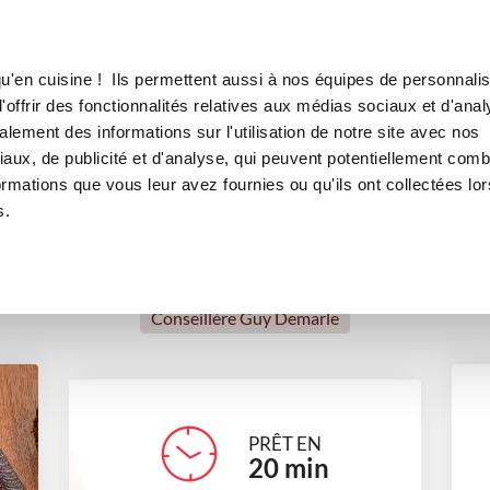
Canofea
Borealia
mate mozzarella
LE MAG
LA BOUTIQUE
RECETTES
u'en cuisine ! Ils permettent aussi à nos équipes de personnalis
rtelettes thon tomate mozzare
offrir des fonctionnalités relatives aux médias sociaux et d'anal
lement des informations sur l'utilisation de notre site avec nos
plats
Recettes traditionnelles
aux, de publicité et d'analyse, qui peuvent potentiellement comb
ormations que vous leur avez fournies ou qu'ils ont collectées lor
s.
Vanessa Vanish
Conseillère Guy Demarle
PRÊT EN
20
min