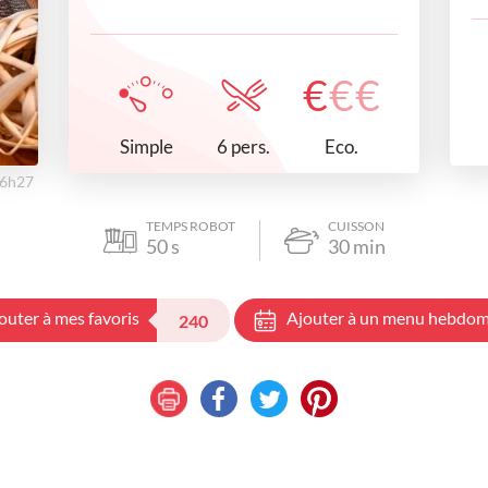
€
€
€
Simple
Eco.
6 pers.
16h27
TEMPS ROBOT
CUISSON
50
s
30
min
outer à mes favoris
Ajouter à un menu hebdom
240